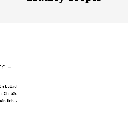
rn –
ản ballad
. Chỉ tiếc
bản tình…