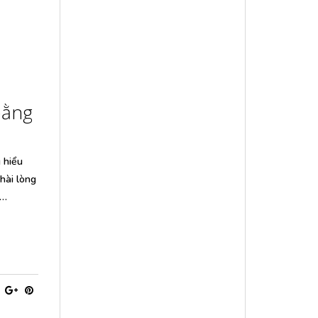
bằng
 hiểu
hài lòng
h…