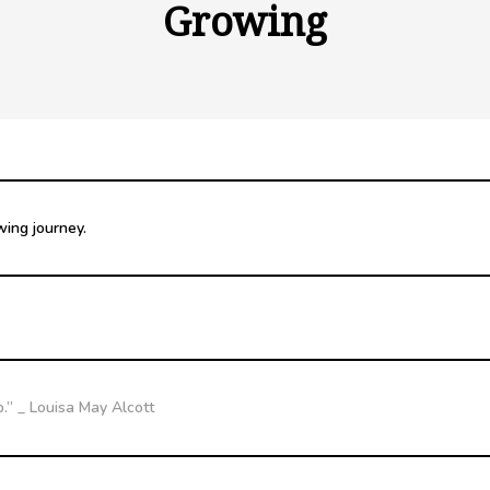
Growing
wing journey.
ip.” _ Louisa May Alcott