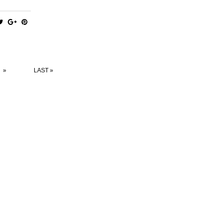
»
LAST »