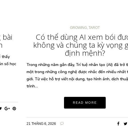
GROWING
,
TAROT
 bài
Có thể dùng AI xem bói đư
n
không và chúng ta kỳ vọng g
định mệnh?
ể thấy
ần số học
Trong những năm gần đây, Trí tuệ nhân tạo (AI) đã trở 
một trong những công nghệ được nhắc đến nhiều nhất t
giới. Từ việc hỗ trợ viết nội dung, tạo hình ảnh, dịch thuậ
trình…
READ MORE
21 THÁNG 6, 2026