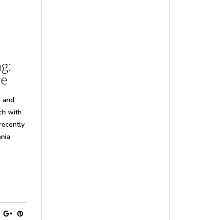
g:
te
, and
ch with
 recently
ania