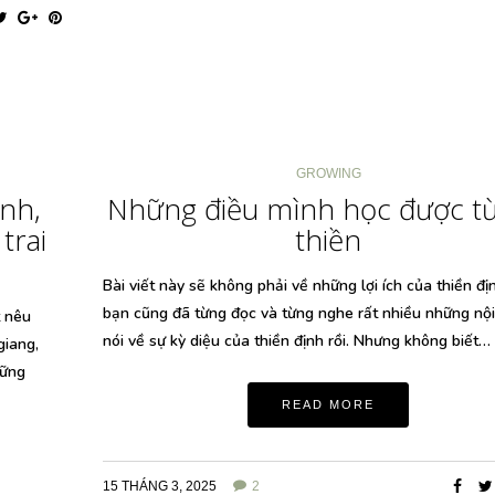
GROWING
inh,
Những điều mình học được từ
trai
thiền
Bài viết này sẽ không phải về những lợi ích của thiền địn
bạn cũng đã từng đọc và từng nghe rất nhiều những nộ
t nêu
nói về sự kỳ diệu của thiền định rồi. Nhưng không biết…
giang,
hững
READ MORE
15 THÁNG 3, 2025
2