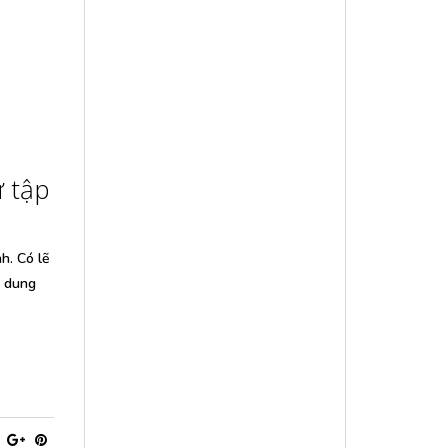
 tập
h. Có lẽ
i dung