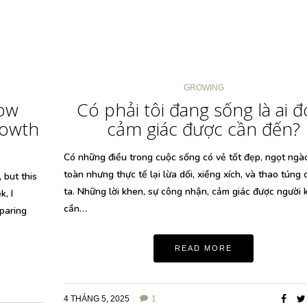
GROWING
How
Có phải tôi đang sống là ai đ
rowth
cảm giác được cần đến?
Có những điều trong cuộc sống có vẻ tốt đẹp, ngọt ngà
toàn nhưng thực tế lại lừa dối, xiềng xích, và thao túng
 but this
ta. Những lời khen, sự công nhận, cảm giác được người 
k, I
cần…
paring
READ MORE
4 THÁNG 5, 2025
1