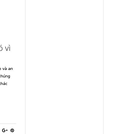
ó vì
o và an
 chúng
khác