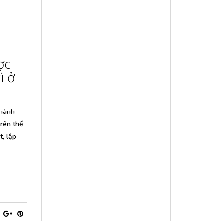
ợc
ì ở
thành
rên thế
t, lập