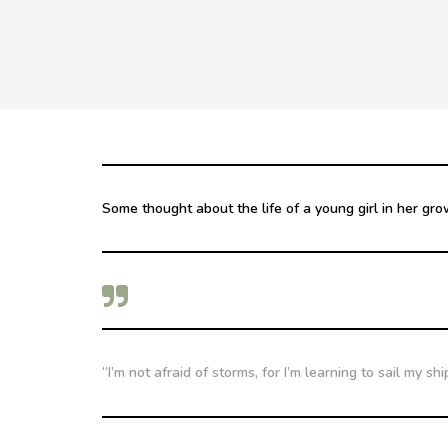
Some thought about the life of a young girl in her gro
“I’m not afraid of storms, for I’m learning to sail my sh