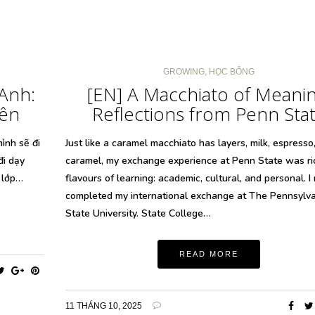
GROWING
,
HỌC BỔNG
 Anh:
[EN] A Macchiato of Meanin
uên
Reflections from Penn Sta
ình sẽ đi
Just like a caramel macchiato has layers, milk, espresso
đi dạy
caramel, my exchange experience at Penn State was ri
 lớp…
flavours of learning: academic, cultural, and personal. I
completed my international exchange at The Pennsylv
State University. State College…
READ MORE
11 THÁNG 10, 2025