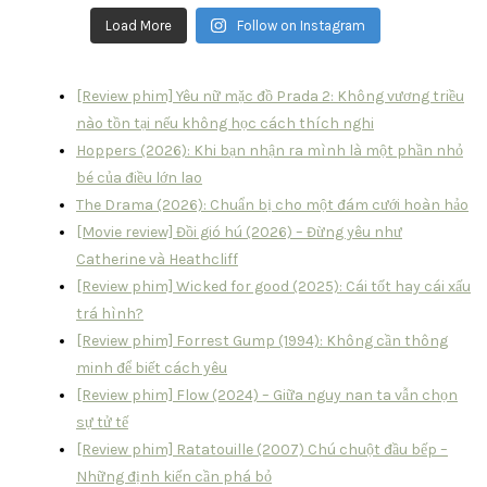
Load More
Follow on Instagram
[Review phim] Yêu nữ mặc đồ Prada 2: Không vương triều
nào tồn tại nếu không học cách thích nghi
Hoppers (2026): Khi bạn nhận ra mình là một phần nhỏ
bé của điều lớn lao
The Drama (2026): Chuẩn bị cho một đám cưới hoàn hảo
[Movie review] Đồi gió hú (2026) – Đừng yêu như
Catherine và Heathcliff
[Review phim] Wicked for good (2025): Cái tốt hay cái xấu
trá hình?
[Review phim] Forrest Gump (1994): Không cần thông
minh để biết cách yêu
[Review phim] Flow (2024) – Giữa nguy nan ta vẫn chọn
sự tử tế
[Review phim] Ratatouille (2007) Chú chuột đầu bếp –
Những định kiến cần phá bỏ