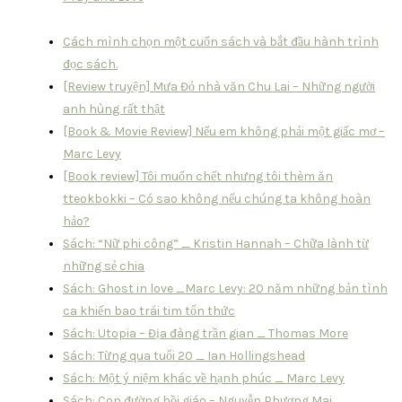
Cách mình chọn một cuốn sách và bắt đầu hành trình
đọc sách.
[Review truyện] Mưa Đỏ nhà văn Chu Lai – Những người
anh hùng rất thật
[Book & Movie Review] Nếu em không phải một giấc mơ –
Marc Levy
[Book review] Tôi muốn chết nhưng tôi thèm ăn
tteokbokki – Có sao không nếu chúng ta không hoàn
hảo?
Sách: “Nữ phi công” _ Kristin Hannah – Chữa lành từ
những sẻ chia
Sách: Ghost in love _Marc Levy: 20 năm những bản tình
ca khiến bao trái tim tổn thức
Sách: Utopia – Địa đàng trần gian _ Thomas More
Sách: Từng qua tuổi 20 _ Ian Hollingshead
Sách: Một ý niệm khác về hạnh phúc _ Marc Levy
Sách: Con đường hồi giáo – Nguyễn Phương Mai