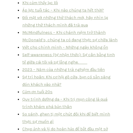
Khi cảm thấy lạc lối
Áp lực tuổi tác – Khi nào chúng ta hết thời?
Đối mặt với những thử thách mới, hãy nhìn lại
những thử thách mình đã trải qua
McMindfulness – Khi chánh niệm trở thành
McDonald’s, chúng ta có đang thực sự chữa lành
Viết cho chính mình – Những ngày không ổn
Self-awareness (tự nhận thức): Sự cân bằng tinh
tế giữa cái tôi và sự lắng nghe.
2023 – Năm của những trải nghiệm đầu tiên
Sự trì hoãn: Khi cơ hội gõ cửa, bạn có sẵn sàng
đón khách vào nhà?
Cảm ơn tuổi 20s
Quy trình dưỡng da – Khi trị mụn cũng là quá
trình khám phá bản thân
So sánh, ghen tị một chút đôi khi để biết mình
thực sự muốn gì
Chụp ảnh và lý do hoàn hảo để bắt đầu một sở