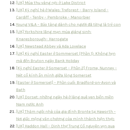
[UK] Mùa thu vàng rực ở Lake District
[UK] Kỳ nghỉ hè ở Wales: Treforest – Barry Island –
Cardiff – Tenby – Pembroke – Manorbier
Young V&A – Bảo tàng dành cho người đã từng là trẻ con
[UK] Yorkshire lãng mạn mùa giáng sinh:
Knaresborough– Harrogate
[UK] Newstead Abbey và Ada Lovelace
[UK] Kỳ nghỉ Easter ở Sommerset (Phần 1): Không hẹn
mà đến Bruton ngày Bank Holiday
[Kỳ nghỉ Easter ở Somerset – Phần 2] Frome, Nunney –
Nét cổ kính ẩn mình giữa lòng Somerset
[Easter ở Somerset] – Phần cuối: Bradford-on-Avon và
Bath
[UK] Dorset: những ngày hè ở làng quê ven biển miền
Nam nước Anh
[UK] Thăm ngôi nhà của gia đình Bronte tại Haworth –
Nơi giấc mộng văn chương của mình thành hiện thực
[UK] Haddon Hall – Dinh thự Trung Cổ nguyên vẹn qua