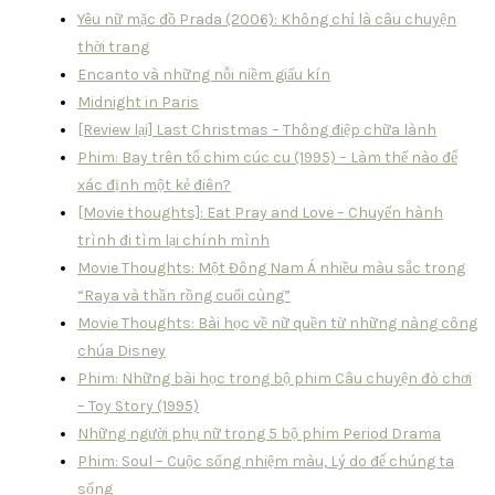
Yêu nữ mặc đồ Prada (2006): Không chỉ là câu chuyện
thời trang
Encanto và những nỗi niềm giấu kín
Midnight in Paris
[Review lại] Last Christmas – Thông điệp chữa lành
Phim: Bay trên tổ chim cúc cu (1995) – Làm thế nào để
xác định một kẻ điên?
[Movie thoughts]: Eat Pray and Love – Chuyến hành
trình đi tìm lại chính mình
Movie Thoughts: Một Đông Nam Á nhiều màu sắc trong
“Raya và thần rồng cuối cùng”
Movie Thoughts: Bài học về nữ quền từ những nàng công
chúa Disney
Phim: Những bài học trong bộ phim Câu chuyện đò chơi
– Toy Story (1995)
Những người phụ nữ trong 5 bộ phim Period Drama
Phim: Soul – Cuộc sống nhiệm màu, Lý do để chúng ta
sống