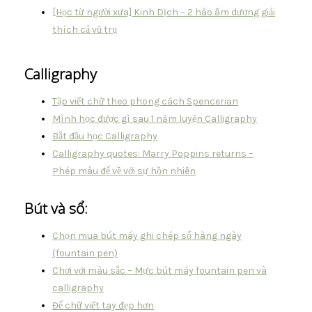
[Học từ người xưa] Kinh Dịch – 2 hào âm dương giải
thích cả vũ trụ
Calligraphy
Tập viết chữ theo phong cách Spencerian
Mình học được gì sau 1 năm luyện Calligraphy
Bắt đầu học Calligraphy
Calligraphy quotes: Marry Poppins returns –
Phép màu để về với sự hồn nhiên
Bút và sổ:
Chọn mua bút máy ghi chép sổ hàng ngày
(fountain pen)
Chơi với màu sắc – Mực bút máy fountain pen và
calligraphy
Để chữ viết tay đẹp hơn