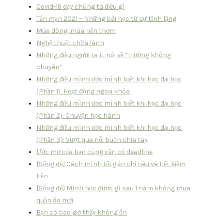
Covid-19 dạy chúng ta điều gì
Tản mạn 2021 – Những bài học từ sự tĩnh lặng
Mùa đông, mùa nến thơm
Nghệ thuật chữa lành
Những điều người ta ít nói về “trường không
chuyên”
Những điều mình ước mình biết khi học đại học
(Phần 1): Hoạt động ngoại khóa
Những điều mình ước mình biết khi học đại học
(Phần 2): Chuyện học hành
Những điều mình ước mình biết khi học đại học
(Phần 3): Vượt qua nỗi buồn chia tay
Ước mơ của bạn cùng cần có deadline
[Sống đủ] Cách mình tối giản chi tiêu và tiết kiệm
tiền
[Sống đủ] Mình học được gì sau 1 năm không mua
quần áo mới
Bạn có bao giờ thấy không ổn