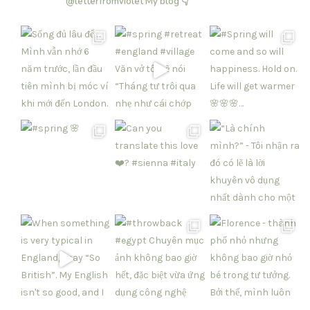
@letterfromviolet
My blog 👇