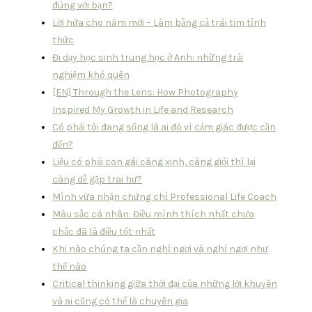
đúng với bạn?
Lời hứa cho năm mới – Làm bằng cả trái tim tỉnh
thức
Đi dạy học sinh trung học ở Anh: những trải
nghiệm khó quên
[EN] Through the Lens: How Photography
Inspired My Growth in Life and Research
Có phải tôi đang sống là ai đó vì cảm giác được cần
đến?
Liệu có phải con gái càng xinh, càng giỏi thì lại
càng dễ gặp trai hư?
Mình vừa nhận chứng chỉ Professional Life Coach
Màu sắc cá nhân: Điều mình thích nhất chưa
chắc đã là điều tốt nhất
Khi nào chúng ta cần nghỉ ngơi và nghỉ ngơi như
thế nào
Critical thinking giữa thời đại của những lời khuyên
và ai cũng có thể là chuyên gia