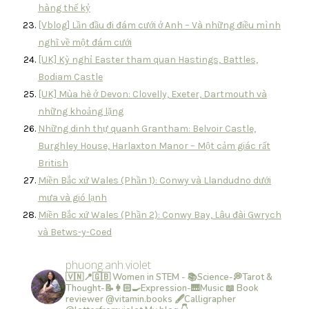
hàng thế kỷ
[Vblog] Lần đầu đi đám cưới ở Anh – Và những điều mình
nghĩ về một đám cưới
[UK] Kỳ nghỉ Easter tham quan Hastings, Battles,
Bodiam Castle
[UK] Mùa hè ở Devon: Clovelly, Exeter, Dartmouth và
những khoảng lặng
Những dinh thự quanh Grantham: Belvoir Castle,
Burghley House, Harlaxton Manor – Một cảm giác rất
British
Miền Bắc xứ Wales (Phần 1): Conwy và Llandudno dưới
mưa và gió lạnh
Miền Bắc xứ Wales (Phần 2): Conwy Bay, Lâu đài Gwrych
và Betws-y-Coed
phuong.anh.violet
🇻🇳📍🇬🇧 Women in STEM - 📚Science-💭Tarot &
Thought-📝👩🏻‍🍳Expression-🎹Music
📖 Book
reviewer @vitamin.books
🖋Calligrapher