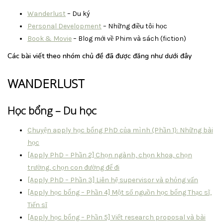
Wanderlust
– Du ký
Personal Development
– Những điều tôi học
Book & Movie
– Blog mới về Phim và sách (fiction)
Các bài viết theo nhóm chủ đề đã được đăng như dưới đây
WANDERLUST
Học bổng – Du học
Chuyện apply học bổng PhD của mình (Phần 1): Những bài
học
[Apply PhD – Phần 2] Chọn ngành, chọn khoa, chọn
trường, chọn con đường để đi
[Apply PhD – Phần 3] Liên hệ supervisor và phỏng vấn
[Apply học bổng – Phần 4] Một số nguồn học bổng Thạc sĩ,
Tiến sĩ
[Apply học bổng – Phần 5] Viết research proposal và bài