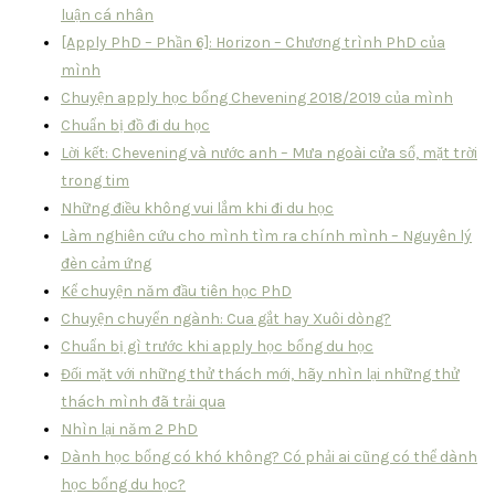
luận cá nhân
[Apply PhD – Phần 6]: Horizon – Chương trình PhD của
mình
Chuyện apply học bổng Chevening 2018/2019 của mình
Chuẩn bị đồ đi du học
Lời kết: Chevening và nước anh – Mưa ngoài cửa sổ, mặt trời
trong tim
Những điều không vui lắm khi đi du học
Làm nghiên cứu cho mình tìm ra chính mình – Nguyên lý
đèn cảm ứng
Kể chuyện năm đầu tiên học PhD
Chuyện chuyển ngành: Cua gắt hay Xuôi dòng?
Chuẩn bị gì trước khi apply học bổng du học
Đối mặt với những thử thách mới, hãy nhìn lại những thử
thách mình đã trải qua
Nhìn lại năm 2 PhD
Dành học bổng có khó không? Có phải ai cũng có thể dành
học bổng du học?