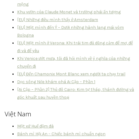
mộng
Khu vườn của Claude Monet và trường phái ấn tượng
[EU] Những điều mình thấy ở Amsterdam
[EU] Một mình đến Ý – Dưới những hành lang mái vòm
Bologna
[EU] Một mình ở Verona: Khi trái tim đủ dũng cảm để mơ, để
đi và để yêu
Khi Venice ướt mưa, tôi đã hỏi mình về ý nghĩa của những
chuyến đi
[EU] Đến Chamonix Mont Blanc xem người ta chạy trail
Dọc sông Nile khám phá Ai Cập – Phần 1
[Ai Cập – Phần 2] Thủ đô Cairo: Kim tự tháp, thánh đường và
góc khuất sau huyền thoại
Việt Nam
Một xứ Huế đậm đà
Bánh mì Hội An – Chiếc bánh mì chuẩn ngon