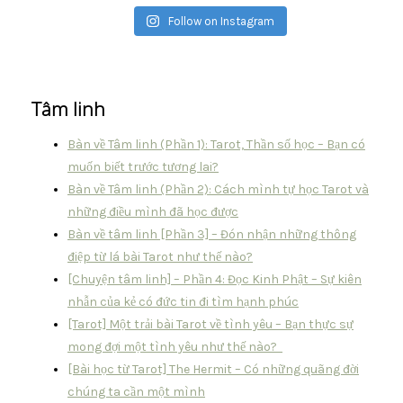
Follow on Instagram
Tâm linh
Bàn về Tâm linh (Phần 1): Tarot, Thần số học – Bạn có
muốn biết trước tương lai?
Bàn về Tâm linh (Phần 2): Cách mình tự học Tarot và
những điều mình đã học được
Bàn về tâm linh [Phần 3] – Đón nhận những thông
điệp từ lá bài Tarot như thế nào?
[Chuyện tâm linh] – Phần 4: Đọc Kinh Phật – Sự kiên
nhẫn của kẻ có đức tin đi tìm hạnh phúc
[Tarot] Một trải bài Tarot về tình yêu – Bạn thực sự
mong đợi một tình yêu như thế nào?
[Bài học từ Tarot] The Hermit – Có những quãng đời
chúng ta cần một mình