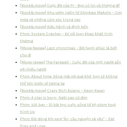
[Book&movie] Cuộc đời của Pi – Bạn có tin và thượng đế
[Book&movie] Khu vườn ngôn từ Shinkaio Makoto – Cơn
mưa và những cảm xúc trong veo
[Book&movie] Kiêu hãnh và định kiến
Phim: System Crasher – Kẻ nổi loạn khao khát tình
thương
[Movie Review] Last christmas – Bởi hạnh phúc là biết
cho đi
[Movie review] The Farewell – Cuộc đời của một người gắn
với nhiều người
Phim: About time: Sông mãi với quá khứ, bạn sẽ không
thể tiến bước về tương lai
[Book&movie] Crazy Rich Asians – Kevin Kwan
Phim: A star is born- Ngôi sao cô đơn
Phim: Vút bay – 10 bài học cuộc sống từ bộ phim hoạt
hình Up
Phim: Đôi dòng khi xem”Ăn, cầu nguyện và yêu” – Eat
Pray and Love