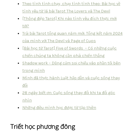
Theo tình tình chạy, chạy tình tình theo: Bài học về
tình yêu từ lá bài Tarot The Lovers và The Devil
[Thông điệp Tarot] Khi nào tình yêu đích thực mới
tới?
Trải bài Tarot tổng quan năm mới: Tổng kết năm 2024
của mình với The Devil và Page of Cups
[Bài học từ Tarot] Five of Swords – Có những cuộc
chiến chúng ta không cần phải chiến thắng
Shadow work – Dũng cảm soi chiếu vào phần tối bên
trong mình
Mình đã thực hành Luật hấp dẫn và cuộc sống thay
đổi
28 ngày biết ơn: Cuộc sống thay đổi khi ta đổi góc
nhìn
Những điều mình học được từ tập thiền
Triết học phương đông