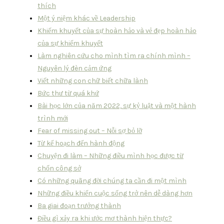
thích
Một ý niệm khác về Leadership
Khiếm khuyết của sự hoàn hảo và vẻ đẹp hoàn hảo
của sự khiếm khuyết
Làm nghiên cứu cho mình tìm ra chính mình –
Nguyên lý đèn cảm ứng
Viết những con chữ biết chữa lành
Bức thư từ quá khứ
Bài học lớn của năm 2022, sự kỷ luật và một hành
trình mới
Fear of missing out – Nỗi sợ bỏ lỡ
Từ kế hoạch đến hành động
Chuyện đi làm – Những điều mình học được từ
chốn công sở
Có những quãng đời chúng ta cần đi một mình
Những điều khiến cuộc sống trở nên dễ dàng hơn
Ba giai đoạn trưởng thành
Điều gì xảy ra khi ước mơ thành hiện thực?