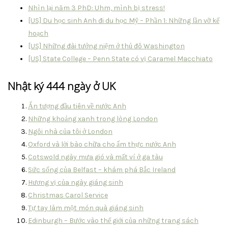
Nhìn lại năm 3 PhD: Uhm, mình bị stress!
[US] Du học sinh Anh đi du học Mỹ – Phần 1: Những lần vỡ kế
hoạch
[US] Những đài tưởng niệm ở thủ đô Washington
[US] State College – Penn State có vị Caramel Macchiato
Nhật ký 444 ngày ở UK
Ấn tượng đầu tiên về nước Anh
Những khoảng xanh trong lòng London
Ngôi nhà của tôi ở London
Oxford và lời bào chữa cho ẩm thực nước Anh
Cotswold ngày mưa gió và mất ví ở ga tàu
Sức sống của Belfast – khám phá Bắc Ireland
Hương vị của ngày giáng sinh
Christmas Carol Service
Tự tay làm một món quà giáng sinh
Edinburgh – Bước vào thế giới của những trang sách