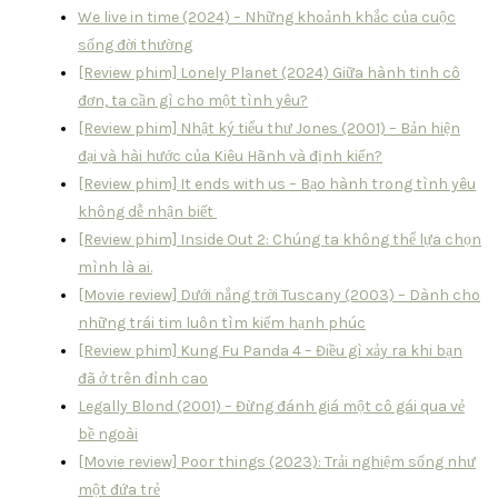
We live in time (2024) – Những khoảnh khắc của cuộc
sống đời thường
[Review phim] Lonely Planet (2024) Giữa hành tinh cô
đơn, ta cần gì cho một tình yêu?
[Review phim] Nhật ký tiểu thư Jones (2001) – Bản hiện
đại và hài hước của Kiêu Hãnh và định kiến?
[Review phim] It ends with us – Bạo hành trong tình yêu
không dễ nhận biết
[Review phim] Inside Out 2: Chúng ta không thể lựa chọn
mình là ai.
[Movie review] Dưới nắng trời Tuscany (2003) – Dành cho
những trái tim luôn tìm kiếm hạnh phúc
[Review phim] Kung Fu Panda 4 – Điều gì xảy ra khi bạn
đã ở trên đỉnh cao
Legally Blond (2001) – Đừng đánh giá một cô gái qua vẻ
bề ngoài
[Movie review] Poor things (2023): Trải nghiệm sống như
một đứa trẻ