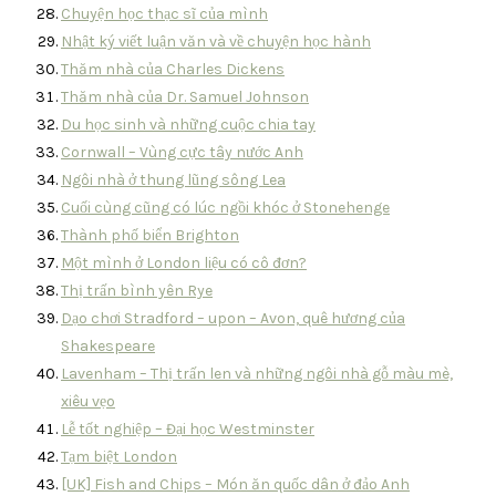
Chuyện học thạc sĩ của mình
Nhật ký viết luận văn và về chuyện học hành
Thăm nhà của Charles Dickens
Thăm nhà của Dr. Samuel Johnson
Du học sinh và những cuộc chia tay
Cornwall – Vùng cực tây nước Anh
Ngôi nhà ở thung lũng sông Lea
Cuối cùng cũng có lúc ngồi khóc ở Stonehenge
Thành phố biển Brighton
Một mình ở London liệu có cô đơn?
Thị trấn bình yên Rye
Dạo chơi Stradford – upon – Avon, quê hương của
Shakespeare
Lavenham – Thị trấn len và những ngôi nhà gỗ màu mè,
xiêu vẹo
Lễ tốt nghiệp – Đại học Westminster
Tạm biệt London
[UK] Fish and Chips – Món ăn quốc dân ở đảo Anh