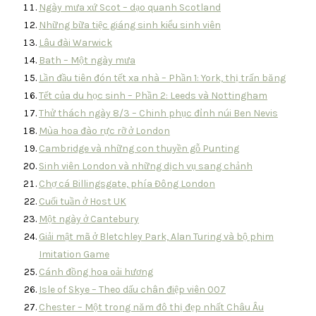
Ngày mưa xứ Scot – dạo quanh Scotland
Những bữa tiệc giáng sinh kiểu sinh viên
Lâu đài Warwick
Bath – Một ngày mưa
Lần đầu tiên đón tết xa nhà – Phần 1: York, thị trấn băng
Tết của du học sinh – Phần 2: Leeds và Nottingham
Thử thách ngày 8/3 – Chinh phục đỉnh núi Ben Nevis
Mùa hoa đào rực rỡ ở London
Cambridge và những con thuyền gỗ Punting
Sinh viên London và những dịch vụ sang chảnh
Chợ cá Billingsgate, phía Đông London
Cuối tuần ở Host UK
Một ngày ở Cantebury
Giải mật mã ở Bletchley Park, Alan Turing và bộ phim
Imitation Game
Cánh đồng hoa oải hương
Isle of Skye – Theo dấu chân điệp viên 007
Chester – Một trong năm đô thị đẹp nhất Châu Âu