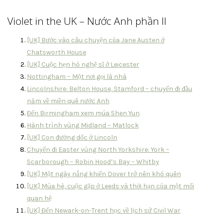
Violet in the UK – Nước Anh phần II
[UK] Bước vào câu chuyện của Jane Austen ở
Chatsworth House
[UK] Cuộc hẹn hò nghệ sĩ ở Leicester
Nottingham – Một nơi gọi là nhà
Lincolnshire: Belton House, Stamford – chuyến đi đầu
năm về miền quê nước Anh
Đến Birmingham xem múa Shen Yun
Hành trình vùng Midland – Matlock
[UK] Con đường dốc ở Lincoln
Chuyến đi Easter vùng North Yorkshire: York –
Scarborough – Robin Hood’s Bay – Whitby
[UK] Một ngày nắng khiến Dover trở nên khó quên
[UK] Mùa hè, cuộc gặp ở Leeds và thời hạn của một mối
quan hệ
[UK] Đến Newark-on-Trent học về lịch sử Civil War