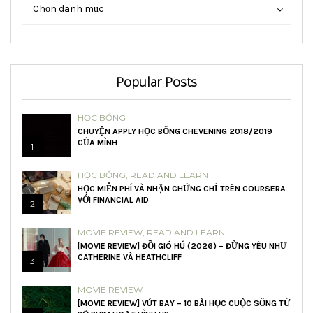
Danh
Danh
Chọn danh mục
mục
mục
Popular Posts
HỌC BỔNG
CHUYỆN APPLY HỌC BỔNG CHEVENING 2018/2019
CỦA MÌNH
1
HỌC BỔNG
,
READ AND LEARN
HỌC MIỄN PHÍ VÀ NHẬN CHỨNG CHỈ TRÊN COURSERA
VỚI FINANCIAL AID
2
MOVIE REVIEW
,
READ AND LEARN
[MOVIE REVIEW] ĐỒI GIÓ HÚ (2026) – ĐỪNG YÊU NHƯ
CATHERINE VÀ HEATHCLIFF
3
MOVIE REVIEW
[MOVIE REVIEW] VÚT BAY – 10 BÀI HỌC CUỘC SỐNG TỪ