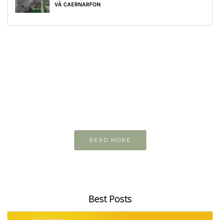
VÀ CAERNARFON
READ AND LEARN
Inspiring articles
Những bài viết hay tớ lưu lại để cùng đọc
READ MORE
Best Posts