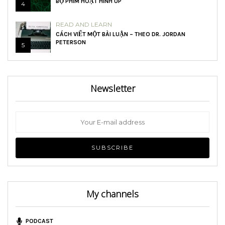
BỘ PHIM HOẠT HÌNH UP
4
READ AND LEARN
CÁCH VIẾT MỘT BÀI LUẬN – THEO DR. JORDAN
PETERSON
5
Newsletter
My channels
PODCAST