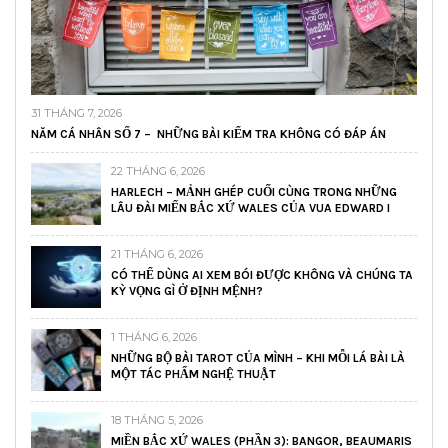
31 THÁNG 7, 2026
NĂM CÁ NHÂN SỐ 7 – NHỮNG BÀI KIỂM TRA KHÔNG CÓ ĐÁP ÁN
22 THÁNG 6, 2026
HARLECH – MẢNH GHÉP CUỐI CÙNG TRONG NHỮNG
LÂU ĐÀI MIẾN BẮC XỨ WALES CỦA VUA EDWARD I
21 THÁNG 6, 2026
CÓ THỂ DÙNG AI XEM BÓI ĐƯỢC KHÔNG VÀ CHÚNG TA
KỲ VỌNG GÌ Ở ĐỊNH MỆNH?
1 THÁNG 6, 2026
NHỮNG BỘ BÀI TAROT CỦA MÌNH – KHI MỖI LÁ BÀI LÀ
MỘT TÁC PHẨM NGHỆ THUẬT
18 THÁNG 5, 2026
MIỀN BẮC XỨ WALES (PHẦN 3): BANGOR, BEAUMARIS