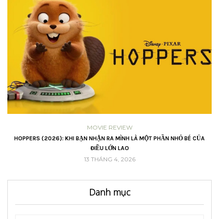
MOVIE REVIEW
VŨ
HOPPERS (2026): KHI BẠN NHẬN RA MÌNH LÀ MỘT PHẦN NHỎ BÉ CỦA
ĐIỀU LỚN LAO
13 THÁNG 4, 2026
Danh mục