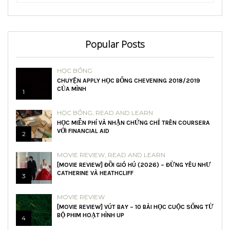
Popular Posts
HỌC BỔNG
CHUYỆN APPLY HỌC BỔNG CHEVENING 2018/2019
CỦA MÌNH
1
HỌC BỔNG
,
READ AND LEARN
HỌC MIỄN PHÍ VÀ NHẬN CHỨNG CHỈ TRÊN COURSERA
VỚI FINANCIAL AID
2
MOVIE REVIEW
,
READ AND LEARN
[MOVIE REVIEW] ĐỒI GIÓ HÚ (2026) – ĐỪNG YÊU NHƯ
CATHERINE VÀ HEATHCLIFF
3
MOVIE REVIEW
[MOVIE REVIEW] VÚT BAY – 10 BÀI HỌC CUỘC SỐNG TỪ
BỘ PHIM HOẠT HÌNH UP
4