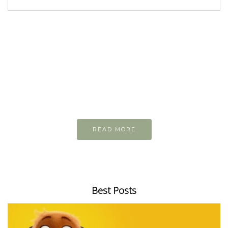
READ AND LEARN
Inspiring articles
Những bài viết hay tớ lưu lại để cùng đọc
READ MORE
Best Posts