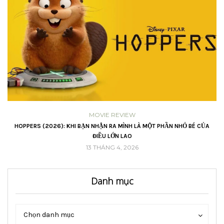
MOVIE REVIEW
VŨ
HOPPERS (2026): KHI BẠN NHẬN RA MÌNH LÀ MỘT PHẦN NHỎ BÉ CỦA
ĐIỀU LỚN LAO
13 THÁNG 4, 2026
Danh mục
Danh
Danh
Chọn danh mục
mục
mục