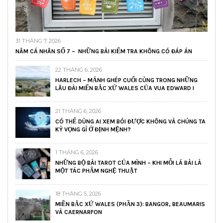
31 THÁNG 7, 2026
NĂM CÁ NHÂN SỐ 7 – NHỮNG BÀI KIỂM TRA KHÔNG CÓ ĐÁP ÁN
22 THÁNG 6, 2026
HARLECH – MẢNH GHÉP CUỐI CÙNG TRONG NHỮNG
LÂU ĐÀI MIẾN BẮC XỨ WALES CỦA VUA EDWARD I
21 THÁNG 6, 2026
CÓ THỂ DÙNG AI XEM BÓI ĐƯỢC KHÔNG VÀ CHÚNG TA
KỲ VỌNG GÌ Ở ĐỊNH MỆNH?
1 THÁNG 6, 2026
NHỮNG BỘ BÀI TAROT CỦA MÌNH – KHI MỖI LÁ BÀI LÀ
MỘT TÁC PHẨM NGHỆ THUẬT
18 THÁNG 5, 2026
MIỀN BẮC XỨ WALES (PHẦN 3): BANGOR, BEAUMARIS
VÀ CAERNARFON