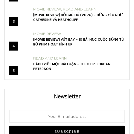
MOVIE REVIEW
,
READ AND LEARN
[MOVIE REVIEW] ĐỒI GIÓ HÚ (2026) – ĐỪNG YÊU NHƯ
CATHERINE VÀ HEATHCLIFF
3
MOVIE REVIEW
[MOVIE REVIEW] VÚT BAY – 10 BÀI HỌC CUỘC SỐNG TỪ
BỘ PHIM HOẠT HÌNH UP
4
READ AND LEARN
CÁCH VIẾT MỘT BÀI LUẬN – THEO DR. JORDAN
PETERSON
5
Newsletter