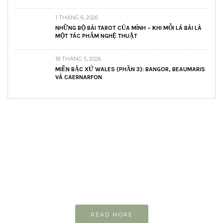
1 THÁNG 6, 2026
NHỮNG BỘ BÀI TAROT CỦA MÌNH – KHI MỖI LÁ BÀI LÀ
MỘT TÁC PHẨM NGHỆ THUẬT
18 THÁNG 5, 2026
MIỀN BẮC XỨ WALES (PHẦN 3): BANGOR, BEAUMARIS
VÀ CAERNARFON
READ AND LEARN
Inspiring articles
Những bài viết hay tớ lưu lại để cùng đọc
READ MORE