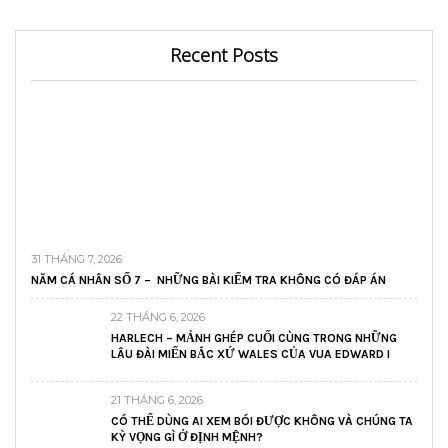
Recent Posts
31 THÁNG 7, 2026
NĂM CÁ NHÂN SỐ 7 – NHỮNG BÀI KIỂM TRA KHÔNG CÓ ĐÁP ÁN
22 THÁNG 6, 2026
HARLECH – MẢNH GHÉP CUỐI CÙNG TRONG NHỮNG
LÂU ĐÀI MIẾN BẮC XỨ WALES CỦA VUA EDWARD I
21 THÁNG 6, 2026
CÓ THỂ DÙNG AI XEM BÓI ĐƯỢC KHÔNG VÀ CHÚNG TA
KỲ VỌNG GÌ Ở ĐỊNH MỆNH?