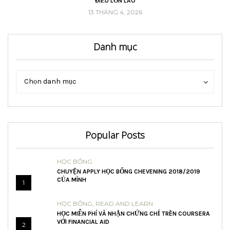
ĐIỀU LỚN LAO
13 THÁNG 4, 2026
Danh mục
Danh
Danh
Chọn danh mục
mục
mục
Popular Posts
HỌC BỔNG
CHUYỆN APPLY HỌC BỔNG CHEVENING 2018/2019
CỦA MÌNH
1
HỌC BỔNG
,
READ AND LEARN
HỌC MIỄN PHÍ VÀ NHẬN CHỨNG CHỈ TRÊN COURSERA
VỚI FINANCIAL AID
2