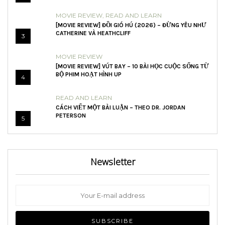
MOVIE REVIEW
,
READ AND LEARN
[MOVIE REVIEW] ĐỒI GIÓ HÚ (2026) – ĐỪNG YÊU NHƯ
CATHERINE VÀ HEATHCLIFF
3
MOVIE REVIEW
[MOVIE REVIEW] VÚT BAY – 10 BÀI HỌC CUỘC SỐNG TỪ
BỘ PHIM HOẠT HÌNH UP
4
READ AND LEARN
CÁCH VIẾT MỘT BÀI LUẬN – THEO DR. JORDAN
PETERSON
5
Newsletter