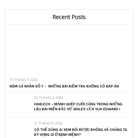
Recent Posts
31 THÁNG 7, 2026
NĂM CÁ NHÂN SỐ 7 – NHỮNG BÀI KIỂM TRA KHÔNG CÓ ĐÁP ÁN
22 THÁNG 6, 2026
HARLECH – MẢNH GHÉP CUỐI CÙNG TRONG NHỮNG
LÂU ĐÀI MIẾN BẮC XỨ WALES CỦA VUA EDWARD I
21 THÁNG 6, 2026
CÓ THỂ DÙNG AI XEM BÓI ĐƯỢC KHÔNG VÀ CHÚNG TA
KỲ VỌNG GÌ Ở ĐỊNH MỆNH?