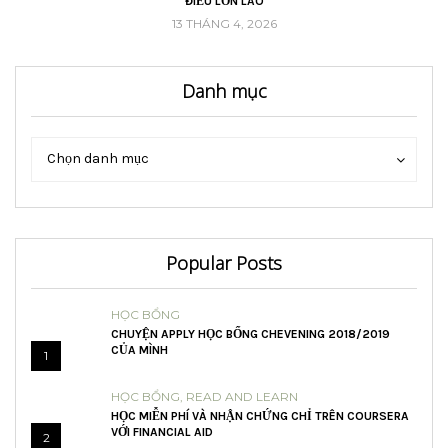
ĐIỀU LỚN LAO
13 THÁNG 4, 2026
Danh mục
Danh
Danh
Chọn danh mục
mục
mục
Popular Posts
HỌC BỔNG
CHUYỆN APPLY HỌC BỔNG CHEVENING 2018/2019
CỦA MÌNH
1
HỌC BỔNG
,
READ AND LEARN
HỌC MIỄN PHÍ VÀ NHẬN CHỨNG CHỈ TRÊN COURSERA
VỚI FINANCIAL AID
2