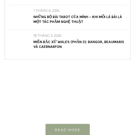
1 THÁNG 6, 2026
NHỮNG BỘ BÀI TAROT CỦA MÌNH – KHI MỖI LÁ BÀI LÀ
MỘT TÁC PHẨM NGHỆ THUẬT
18 THÁNG 5, 2026
MIỀN BẮC XỨ WALES (PHẦN 3): BANGOR, BEAUMARIS
VÀ CAERNARFON
READ AND LEARN
Inspiring articles
Những bài viết hay tớ lưu lại để cùng đọc
READ MORE