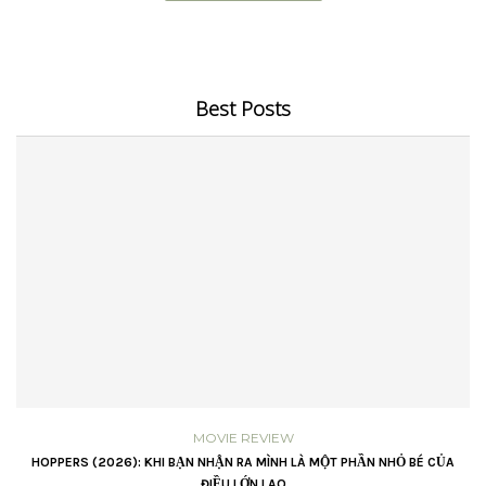
Best Posts
MOVIE REVIEW
VŨ
HOPPERS (2026): KHI BẠN NHẬN RA MÌNH LÀ MỘT PHẦN NHỎ BÉ CỦA
ĐIỀU LỚN LAO