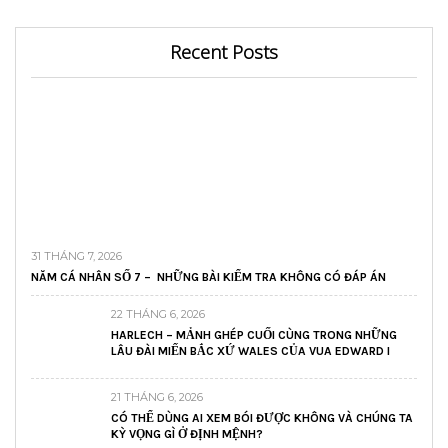
Recent Posts
31 THÁNG 7, 2026
NĂM CÁ NHÂN SỐ 7 – NHỮNG BÀI KIỂM TRA KHÔNG CÓ ĐÁP ÁN
22 THÁNG 6, 2026
HARLECH – MẢNH GHÉP CUỐI CÙNG TRONG NHỮNG
LÂU ĐÀI MIẾN BẮC XỨ WALES CỦA VUA EDWARD I
21 THÁNG 6, 2026
CÓ THỂ DÙNG AI XEM BÓI ĐƯỢC KHÔNG VÀ CHÚNG TA
KỲ VỌNG GÌ Ở ĐỊNH MỆNH?