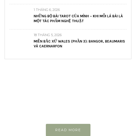
1 THÁNG 6, 2026
NHỮNG BỘ BÀI TAROT CỦA MÌNH – KHI MỖI LÁ BÀI LÀ
MỘT TÁC PHẨM NGHỆ THUẬT
18 THÁNG 5, 2026
MIỀN BẮC XỨ WALES (PHẦN 3): BANGOR, BEAUMARIS
VÀ CAERNARFON
READ AND LEARN
Inspiring articles
Những bài viết hay tớ lưu lại để cùng đọc
READ MORE