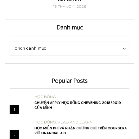
13 THÁNG 4, 2026
Danh mục
Danh
Danh
Chọn danh mục
mục
mục
Popular Posts
HỌC BỔNG
CHUYỆN APPLY HỌC BỔNG CHEVENING 2018/2019
CỦA MÌNH
1
HỌC BỔNG
,
READ AND LEARN
HỌC MIỄN PHÍ VÀ NHẬN CHỨNG CHỈ TRÊN COURSERA
VỚI FINANCIAL AID
2