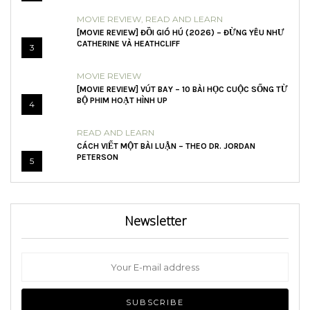
MOVIE REVIEW
,
READ AND LEARN
[MOVIE REVIEW] ĐỒI GIÓ HÚ (2026) – ĐỪNG YÊU NHƯ
CATHERINE VÀ HEATHCLIFF
3
MOVIE REVIEW
[MOVIE REVIEW] VÚT BAY – 10 BÀI HỌC CUỘC SỐNG TỪ
BỘ PHIM HOẠT HÌNH UP
4
READ AND LEARN
CÁCH VIẾT MỘT BÀI LUẬN – THEO DR. JORDAN
PETERSON
5
Newsletter