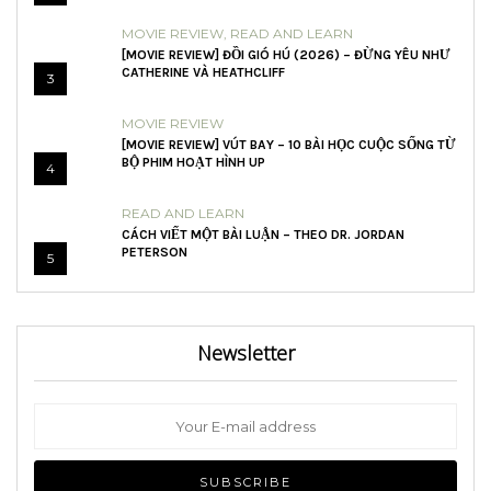
MOVIE REVIEW
,
READ AND LEARN
[MOVIE REVIEW] ĐỒI GIÓ HÚ (2026) – ĐỪNG YÊU NHƯ
CATHERINE VÀ HEATHCLIFF
3
MOVIE REVIEW
[MOVIE REVIEW] VÚT BAY – 10 BÀI HỌC CUỘC SỐNG TỪ
BỘ PHIM HOẠT HÌNH UP
4
READ AND LEARN
CÁCH VIẾT MỘT BÀI LUẬN – THEO DR. JORDAN
PETERSON
5
Newsletter