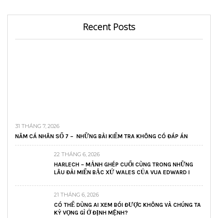
Recent Posts
31 THÁNG 7, 2026
NĂM CÁ NHÂN SỐ 7 – NHỮNG BÀI KIỂM TRA KHÔNG CÓ ĐÁP ÁN
22 THÁNG 6, 2026
HARLECH – MẢNH GHÉP CUỐI CÙNG TRONG NHỮNG
LÂU ĐÀI MIẾN BẮC XỨ WALES CỦA VUA EDWARD I
21 THÁNG 6, 2026
CÓ THỂ DÙNG AI XEM BÓI ĐƯỢC KHÔNG VÀ CHÚNG TA
KỲ VỌNG GÌ Ở ĐỊNH MỆNH?