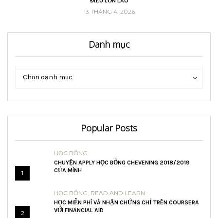
ĐIỀU LỚN LAO
13 THÁNG 4, 2026
Danh mục
Danh
Danh
Chọn danh mục
mục
mục
Popular Posts
HỌC BỔNG
CHUYỆN APPLY HỌC BỔNG CHEVENING 2018/2019
CỦA MÌNH
1
HỌC BỔNG
,
READ AND LEARN
HỌC MIỄN PHÍ VÀ NHẬN CHỨNG CHỈ TRÊN COURSERA
VỚI FINANCIAL AID
2