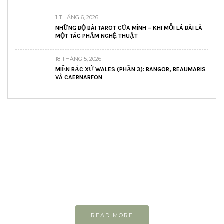
1 THÁNG 6, 2026
NHỮNG BỘ BÀI TAROT CỦA MÌNH – KHI MỖI LÁ BÀI LÀ
MỘT TÁC PHẨM NGHỆ THUẬT
18 THÁNG 5, 2026
MIỀN BẮC XỨ WALES (PHẦN 3): BANGOR, BEAUMARIS
VÀ CAERNARFON
READ AND LEARN
Inspiring articles
Những bài viết hay tớ lưu lại để cùng đọc
READ MORE