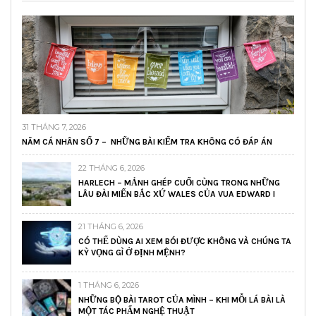
31 THÁNG 7, 2026
NĂM CÁ NHÂN SỐ 7 – NHỮNG BÀI KIỂM TRA KHÔNG CÓ ĐÁP ÁN
22 THÁNG 6, 2026
HARLECH – MẢNH GHÉP CUỐI CÙNG TRONG NHỮNG
LÂU ĐÀI MIẾN BẮC XỨ WALES CỦA VUA EDWARD I
21 THÁNG 6, 2026
CÓ THỂ DÙNG AI XEM BÓI ĐƯỢC KHÔNG VÀ CHÚNG TA
KỲ VỌNG GÌ Ở ĐỊNH MỆNH?
1 THÁNG 6, 2026
NHỮNG BỘ BÀI TAROT CỦA MÌNH – KHI MỖI LÁ BÀI LÀ
MỘT TÁC PHẨM NGHỆ THUẬT