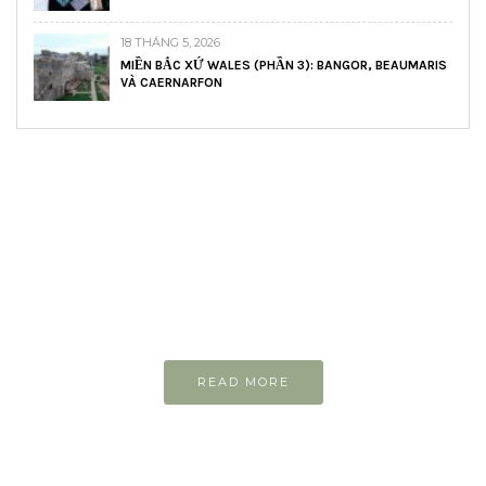
18 THÁNG 5, 2026
MIỀN BẮC XỨ WALES (PHẦN 3): BANGOR, BEAUMARIS
VÀ CAERNARFON
READ AND LEARN
Inspiring articles
Những bài viết hay tớ lưu lại để cùng đọc
READ MORE