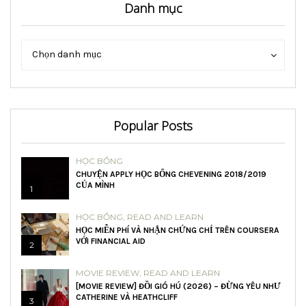
Danh mục
Danh
Danh
Chọn danh mục
mục
mục
Popular Posts
HỌC BỔNG
CHUYỆN APPLY HỌC BỔNG CHEVENING 2018/2019
CỦA MÌNH
1
HỌC BỔNG
,
READ AND LEARN
HỌC MIỄN PHÍ VÀ NHẬN CHỨNG CHỈ TRÊN COURSERA
VỚI FINANCIAL AID
2
MOVIE REVIEW
,
READ AND LEARN
[MOVIE REVIEW] ĐỒI GIÓ HÚ (2026) – ĐỪNG YÊU NHƯ
CATHERINE VÀ HEATHCLIFF
3