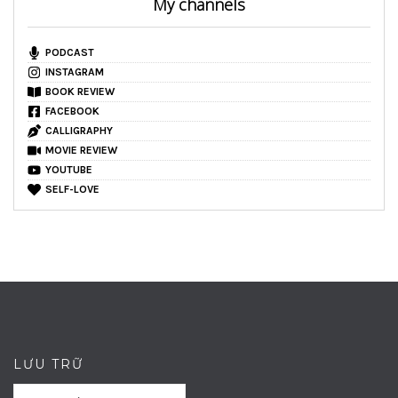
My channels
PODCAST
INSTAGRAM
BOOK REVIEW
FACEBOOK
CALLIGRAPHY
MOVIE REVIEW
YOUTUBE
SELF-LOVE
LƯU TRỮ
Lưu
Lưu