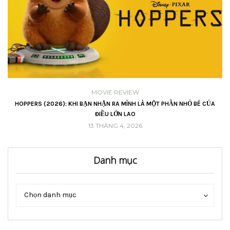
MOVIE REVIEW
VŨ
HOPPERS (2026): KHI BẠN NHẬN RA MÌNH LÀ MỘT PHẦN NHỎ BÉ CỦA
ĐIỀU LỚN LAO
13 THÁNG 4, 2026
Danh mục
Danh
Danh
Chọn danh mục
mục
mục