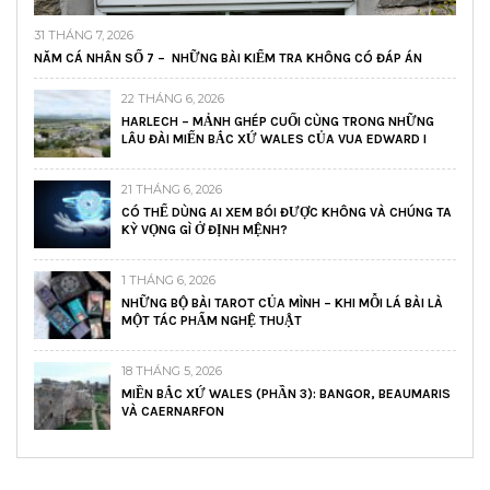
31 THÁNG 7, 2026
NĂM CÁ NHÂN SỐ 7 – NHỮNG BÀI KIỂM TRA KHÔNG CÓ ĐÁP ÁN
22 THÁNG 6, 2026
HARLECH – MẢNH GHÉP CUỐI CÙNG TRONG NHỮNG
LÂU ĐÀI MIẾN BẮC XỨ WALES CỦA VUA EDWARD I
21 THÁNG 6, 2026
CÓ THỂ DÙNG AI XEM BÓI ĐƯỢC KHÔNG VÀ CHÚNG TA
KỲ VỌNG GÌ Ở ĐỊNH MỆNH?
1 THÁNG 6, 2026
NHỮNG BỘ BÀI TAROT CỦA MÌNH – KHI MỖI LÁ BÀI LÀ
MỘT TÁC PHẨM NGHỆ THUẬT
18 THÁNG 5, 2026
MIỀN BẮC XỨ WALES (PHẦN 3): BANGOR, BEAUMARIS
VÀ CAERNARFON