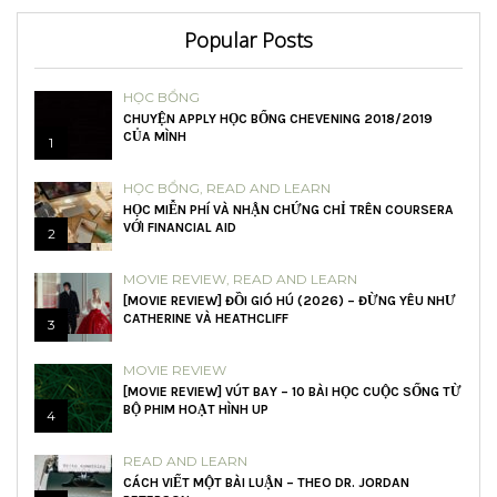
Popular Posts
HỌC BỔNG
CHUYỆN APPLY HỌC BỔNG CHEVENING 2018/2019
CỦA MÌNH
1
HỌC BỔNG
,
READ AND LEARN
HỌC MIỄN PHÍ VÀ NHẬN CHỨNG CHỈ TRÊN COURSERA
VỚI FINANCIAL AID
2
MOVIE REVIEW
,
READ AND LEARN
[MOVIE REVIEW] ĐỒI GIÓ HÚ (2026) – ĐỪNG YÊU NHƯ
CATHERINE VÀ HEATHCLIFF
3
MOVIE REVIEW
[MOVIE REVIEW] VÚT BAY – 10 BÀI HỌC CUỘC SỐNG TỪ
BỘ PHIM HOẠT HÌNH UP
4
READ AND LEARN
CÁCH VIẾT MỘT BÀI LUẬN – THEO DR. JORDAN