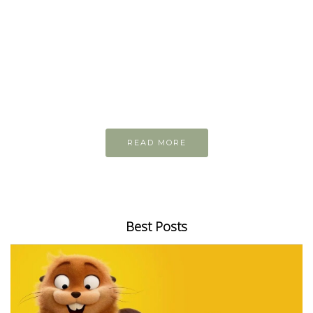
READ AND LEARN
Inspiring articles
Những bài viết hay tớ lưu lại để cùng đọc
READ MORE
Best Posts