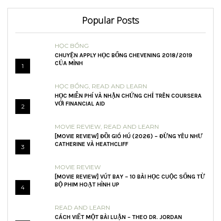
Popular Posts
HỌC BỔNG
CHUYỆN APPLY HỌC BỔNG CHEVENING 2018/2019
CỦA MÌNH
1
HỌC BỔNG
,
READ AND LEARN
HỌC MIỄN PHÍ VÀ NHẬN CHỨNG CHỈ TRÊN COURSERA
VỚI FINANCIAL AID
2
MOVIE REVIEW
,
READ AND LEARN
[MOVIE REVIEW] ĐỒI GIÓ HÚ (2026) – ĐỪNG YÊU NHƯ
CATHERINE VÀ HEATHCLIFF
3
MOVIE REVIEW
[MOVIE REVIEW] VÚT BAY – 10 BÀI HỌC CUỘC SỐNG TỪ
BỘ PHIM HOẠT HÌNH UP
4
READ AND LEARN
CÁCH VIẾT MỘT BÀI LUẬN – THEO DR. JORDAN