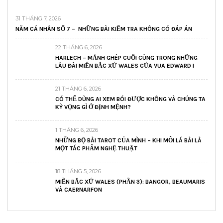
31 THÁNG 7, 2026
NĂM CÁ NHÂN SỐ 7 – NHỮNG BÀI KIỂM TRA KHÔNG CÓ ĐÁP ÁN
22 THÁNG 6, 2026
HARLECH – MẢNH GHÉP CUỐI CÙNG TRONG NHỮNG
LÂU ĐÀI MIẾN BẮC XỨ WALES CỦA VUA EDWARD I
21 THÁNG 6, 2026
CÓ THỂ DÙNG AI XEM BÓI ĐƯỢC KHÔNG VÀ CHÚNG TA
KỲ VỌNG GÌ Ở ĐỊNH MỆNH?
1 THÁNG 6, 2026
NHỮNG BỘ BÀI TAROT CỦA MÌNH – KHI MỖI LÁ BÀI LÀ
MỘT TÁC PHẨM NGHỆ THUẬT
18 THÁNG 5, 2026
MIỀN BẮC XỨ WALES (PHẦN 3): BANGOR, BEAUMARIS
VÀ CAERNARFON