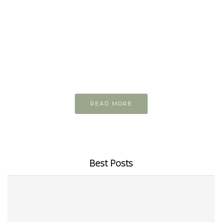
READ AND LEARN
Inspiring articles
Những bài viết hay tớ lưu lại để cùng đọc
READ MORE
Best Posts