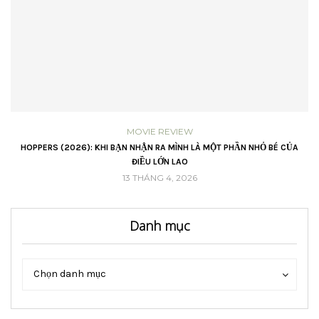
MOVIE REVIEW
VŨ
HOPPERS (2026): KHI BẠN NHẬN RA MÌNH LÀ MỘT PHẦN NHỎ BÉ CỦA
ĐIỀU LỚN LAO
13 THÁNG 4, 2026
Danh mục
Danh
Danh
Chọn danh mục
mục
mục