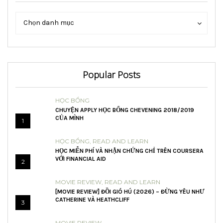
Danh
Danh
Chọn danh mục
mục
mục
Popular Posts
HỌC BỔNG
CHUYỆN APPLY HỌC BỔNG CHEVENING 2018/2019
CỦA MÌNH
1
HỌC BỔNG
,
READ AND LEARN
HỌC MIỄN PHÍ VÀ NHẬN CHỨNG CHỈ TRÊN COURSERA
VỚI FINANCIAL AID
2
MOVIE REVIEW
,
READ AND LEARN
[MOVIE REVIEW] ĐỒI GIÓ HÚ (2026) – ĐỪNG YÊU NHƯ
CATHERINE VÀ HEATHCLIFF
3
MOVIE REVIEW