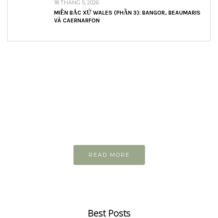
18 THÁNG 5, 2026
MIỀN BẮC XỨ WALES (PHẦN 3): BANGOR, BEAUMARIS
VÀ CAERNARFON
READ AND LEARN
Inspiring articles
Những bài viết hay tớ lưu lại để cùng đọc
READ MORE
Best Posts