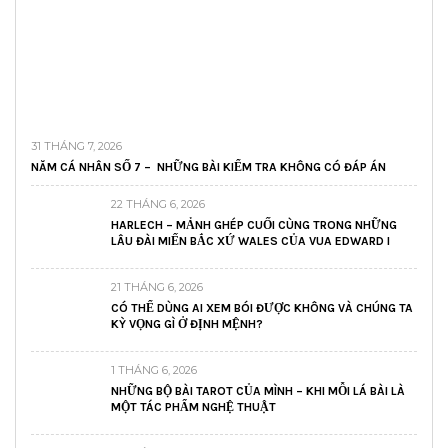
31 THÁNG 7, 2026
NĂM CÁ NHÂN SỐ 7 – NHỮNG BÀI KIỂM TRA KHÔNG CÓ ĐÁP ÁN
22 THÁNG 6, 2026
HARLECH – MẢNH GHÉP CUỐI CÙNG TRONG NHỮNG
LÂU ĐÀI MIẾN BẮC XỨ WALES CỦA VUA EDWARD I
21 THÁNG 6, 2026
CÓ THỂ DÙNG AI XEM BÓI ĐƯỢC KHÔNG VÀ CHÚNG TA
KỲ VỌNG GÌ Ở ĐỊNH MỆNH?
1 THÁNG 6, 2026
NHỮNG BỘ BÀI TAROT CỦA MÌNH – KHI MỖI LÁ BÀI LÀ
MỘT TÁC PHẨM NGHỆ THUẬT