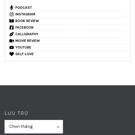
PODCAST
INSTAGRAM
BOOK REVIEW
FACEBOOK
CALLIGRAPHY
MOVIE REVIEW
YOUTUBE
SELF-LOVE
LƯU TRỮ
Lưu
Lưu
Chọn tháng
trữ
trữ