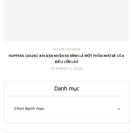
MOVIE REVIEW
VŨ
HOPPERS (2026): KHI BẠN NHẬN RA MÌNH LÀ MỘT PHẦN NHỎ BÉ CỦA
ĐIỀU LỚN LAO
13 THÁNG 4, 2026
Danh mục
Danh
Danh
Chọn danh mục
mục
mục