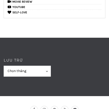
MOVIE REVIEW
YOUTUBE
SELF-LOVE
LƯU TRỮ
Lưu
Lưu
Chọn tháng
trữ
trữ