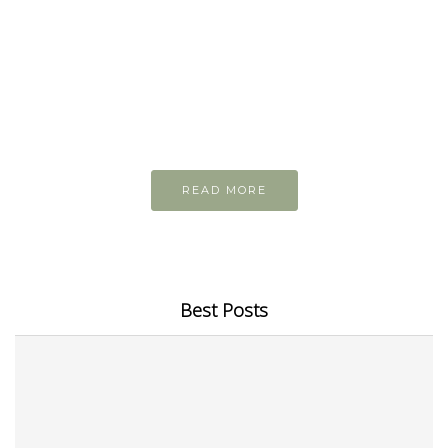
READ AND LEARN
Inspiring articles
Những bài viết hay tớ lưu lại để cùng đọc
READ MORE
Best Posts