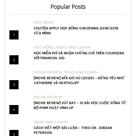
Popular Posts
HỌC BỔNG
CHUYỆN APPLY HỌC BỔNG CHEVENING 2018/2019
CỦA MÌNH
1
HỌC BỔNG
,
READ AND LEARN
HỌC MIỄN PHÍ VÀ NHẬN CHỨNG CHỈ TRÊN COURSERA
VỚI FINANCIAL AID
2
MOVIE REVIEW
,
READ AND LEARN
[MOVIE REVIEW] ĐỒI GIÓ HÚ (2026) – ĐỪNG YÊU NHƯ
CATHERINE VÀ HEATHCLIFF
3
MOVIE REVIEW
[MOVIE REVIEW] VÚT BAY – 10 BÀI HỌC CUỘC SỐNG TỪ
BỘ PHIM HOẠT HÌNH UP
4
READ AND LEARN
CÁCH VIẾT MỘT BÀI LUẬN – THEO DR. JORDAN
PETERSON
5