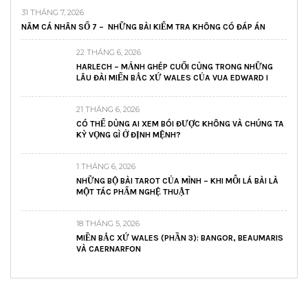
31 THÁNG 7, 2026
NĂM CÁ NHÂN SỐ 7 – NHỮNG BÀI KIỂM TRA KHÔNG CÓ ĐÁP ÁN
22 THÁNG 6, 2026
HARLECH – MẢNH GHÉP CUỐI CÙNG TRONG NHỮNG
LÂU ĐÀI MIẾN BẮC XỨ WALES CỦA VUA EDWARD I
21 THÁNG 6, 2026
CÓ THỂ DÙNG AI XEM BÓI ĐƯỢC KHÔNG VÀ CHÚNG TA
KỲ VỌNG GÌ Ở ĐỊNH MỆNH?
1 THÁNG 6, 2026
NHỮNG BỘ BÀI TAROT CỦA MÌNH – KHI MỖI LÁ BÀI LÀ
MỘT TÁC PHẨM NGHỆ THUẬT
18 THÁNG 5, 2026
MIỀN BẮC XỨ WALES (PHẦN 3): BANGOR, BEAUMARIS
VÀ CAERNARFON