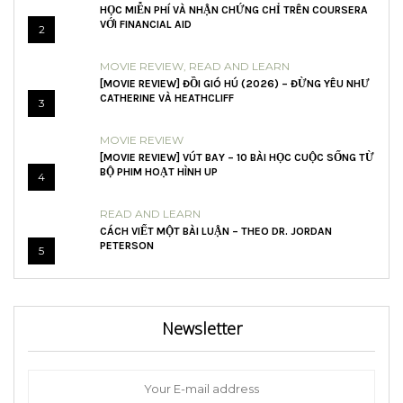
HỌC MIỄN PHÍ VÀ NHẬN CHỨNG CHỈ TRÊN COURSERA
VỚI FINANCIAL AID
2
MOVIE REVIEW
,
READ AND LEARN
[MOVIE REVIEW] ĐỒI GIÓ HÚ (2026) – ĐỪNG YÊU NHƯ
CATHERINE VÀ HEATHCLIFF
3
MOVIE REVIEW
[MOVIE REVIEW] VÚT BAY – 10 BÀI HỌC CUỘC SỐNG TỪ
BỘ PHIM HOẠT HÌNH UP
4
READ AND LEARN
CÁCH VIẾT MỘT BÀI LUẬN – THEO DR. JORDAN
PETERSON
5
Newsletter