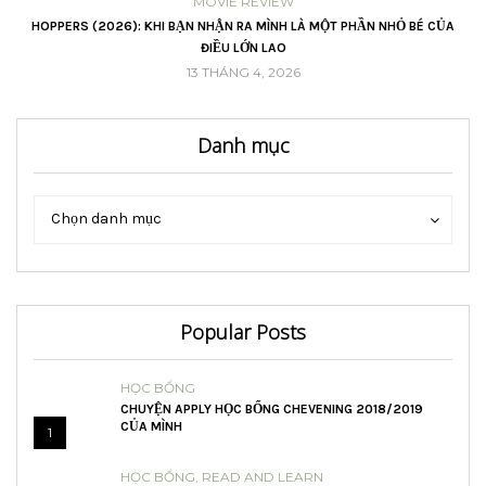
MOVIE REVIEW
VŨ
HOPPERS (2026): KHI BẠN NHẬN RA MÌNH LÀ MỘT PHẦN NHỎ BÉ CỦA
ĐIỀU LỚN LAO
13 THÁNG 4, 2026
Danh mục
Danh
Danh
Chọn danh mục
mục
mục
Popular Posts
HỌC BỔNG
CHUYỆN APPLY HỌC BỔNG CHEVENING 2018/2019
CỦA MÌNH
1
HỌC BỔNG
,
READ AND LEARN