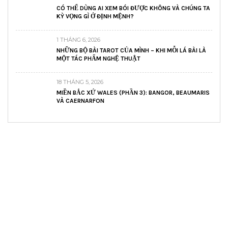
CÓ THỂ DÙNG AI XEM BÓI ĐƯỢC KHÔNG VÀ CHÚNG TA
KỲ VỌNG GÌ Ở ĐỊNH MỆNH?
1 THÁNG 6, 2026
NHỮNG BỘ BÀI TAROT CỦA MÌNH – KHI MỖI LÁ BÀI LÀ
MỘT TÁC PHẨM NGHỆ THUẬT
18 THÁNG 5, 2026
MIỀN BẮC XỨ WALES (PHẦN 3): BANGOR, BEAUMARIS
VÀ CAERNARFON
READ AND LEARN
Inspiring articles
Những bài viết hay tớ lưu lại để cùng đọc