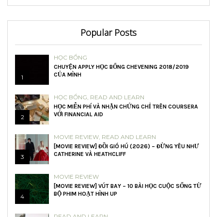
Popular Posts
HỌC BỔNG
CHUYỆN APPLY HỌC BỔNG CHEVENING 2018/2019
CỦA MÌNH
1
HỌC BỔNG
,
READ AND LEARN
HỌC MIỄN PHÍ VÀ NHẬN CHỨNG CHỈ TRÊN COURSERA
VỚI FINANCIAL AID
2
MOVIE REVIEW
,
READ AND LEARN
[MOVIE REVIEW] ĐỒI GIÓ HÚ (2026) – ĐỪNG YÊU NHƯ
CATHERINE VÀ HEATHCLIFF
3
MOVIE REVIEW
[MOVIE REVIEW] VÚT BAY – 10 BÀI HỌC CUỘC SỐNG TỪ
BỘ PHIM HOẠT HÌNH UP
4
READ AND LEARN