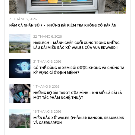
31 THÁNG 7, 2026
NĂM CÁ NHÂN SỐ 7 – NHỮNG BÀI KIỂM TRA KHÔNG CÓ ĐÁP ÁN
22 THÁNG 6, 2026
HARLECH – MẢNH GHÉP CUỐI CÙNG TRONG NHỮNG
LÂU ĐÀI MIẾN BẮC XỨ WALES CỦA VUA EDWARD I
21 THÁNG 6, 2026
CÓ THỂ DÙNG AI XEM BÓI ĐƯỢC KHÔNG VÀ CHÚNG TA
KỲ VỌNG GÌ Ở ĐỊNH MỆNH?
1 THÁNG 6, 2026
NHỮNG BỘ BÀI TAROT CỦA MÌNH – KHI MỖI LÁ BÀI LÀ
MỘT TÁC PHẨM NGHỆ THUẬT
18 THÁNG 5, 2026
MIỀN BẮC XỨ WALES (PHẦN 3): BANGOR, BEAUMARIS
VÀ CAERNARFON