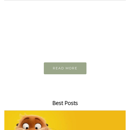
READ AND LEARN
Inspiring articles
Những bài viết hay tớ lưu lại để cùng đọc
READ MORE
Best Posts