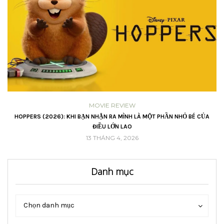
MOVIE REVIEW
VŨ
HOPPERS (2026): KHI BẠN NHẬN RA MÌNH LÀ MỘT PHẦN NHỎ BÉ CỦA
ĐIỀU LỚN LAO
13 THÁNG 4, 2026
Danh mục
Danh
Danh
Chọn danh mục
mục
mục