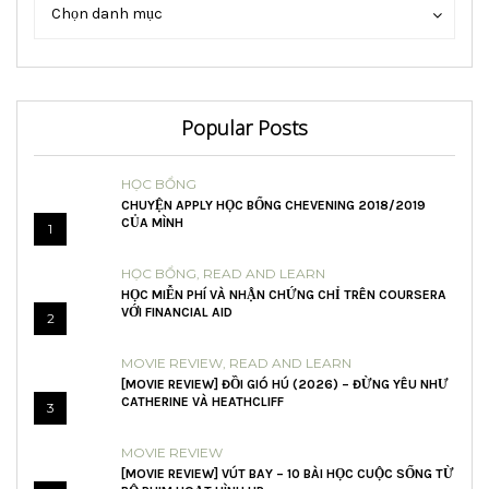
Danh
Danh
Chọn danh mục
mục
mục
Popular Posts
HỌC BỔNG
CHUYỆN APPLY HỌC BỔNG CHEVENING 2018/2019
CỦA MÌNH
1
HỌC BỔNG
,
READ AND LEARN
HỌC MIỄN PHÍ VÀ NHẬN CHỨNG CHỈ TRÊN COURSERA
VỚI FINANCIAL AID
2
MOVIE REVIEW
,
READ AND LEARN
[MOVIE REVIEW] ĐỒI GIÓ HÚ (2026) – ĐỪNG YÊU NHƯ
CATHERINE VÀ HEATHCLIFF
3
MOVIE REVIEW
[MOVIE REVIEW] VÚT BAY – 10 BÀI HỌC CUỘC SỐNG TỪ