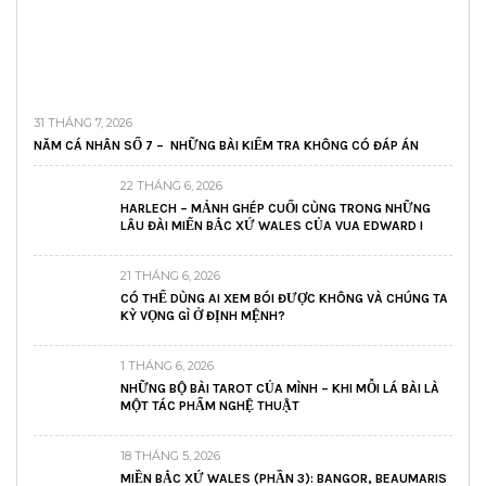
31 THÁNG 7, 2026
NĂM CÁ NHÂN SỐ 7 – NHỮNG BÀI KIỂM TRA KHÔNG CÓ ĐÁP ÁN
22 THÁNG 6, 2026
HARLECH – MẢNH GHÉP CUỐI CÙNG TRONG NHỮNG
LÂU ĐÀI MIẾN BẮC XỨ WALES CỦA VUA EDWARD I
21 THÁNG 6, 2026
CÓ THỂ DÙNG AI XEM BÓI ĐƯỢC KHÔNG VÀ CHÚNG TA
KỲ VỌNG GÌ Ở ĐỊNH MỆNH?
1 THÁNG 6, 2026
NHỮNG BỘ BÀI TAROT CỦA MÌNH – KHI MỖI LÁ BÀI LÀ
MỘT TÁC PHẨM NGHỆ THUẬT
18 THÁNG 5, 2026
MIỀN BẮC XỨ WALES (PHẦN 3): BANGOR, BEAUMARIS