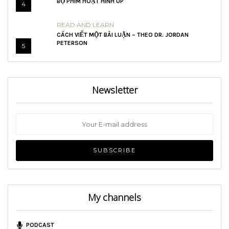
BỘ PHIM HOẠT HÌNH UP
4
READ AND LEARN
CÁCH VIẾT MỘT BÀI LUẬN – THEO DR. JORDAN
PETERSON
5
Newsletter
My channels
PODCAST