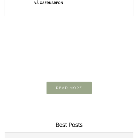
VÀ CAERNARFON
READ AND LEARN
Inspiring articles
Những bài viết hay tớ lưu lại để cùng đọc
READ MORE
Best Posts