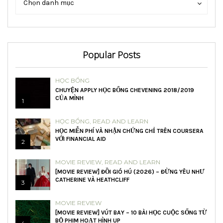
Chọn danh mục
mục
mục
Popular Posts
HỌC BỔNG
CHUYỆN APPLY HỌC BỔNG CHEVENING 2018/2019
CỦA MÌNH
1
HỌC BỔNG
,
READ AND LEARN
HỌC MIỄN PHÍ VÀ NHẬN CHỨNG CHỈ TRÊN COURSERA
VỚI FINANCIAL AID
2
MOVIE REVIEW
,
READ AND LEARN
[MOVIE REVIEW] ĐỒI GIÓ HÚ (2026) – ĐỪNG YÊU NHƯ
CATHERINE VÀ HEATHCLIFF
3
MOVIE REVIEW
[MOVIE REVIEW] VÚT BAY – 10 BÀI HỌC CUỘC SỐNG TỪ
BỘ PHIM HOẠT HÌNH UP