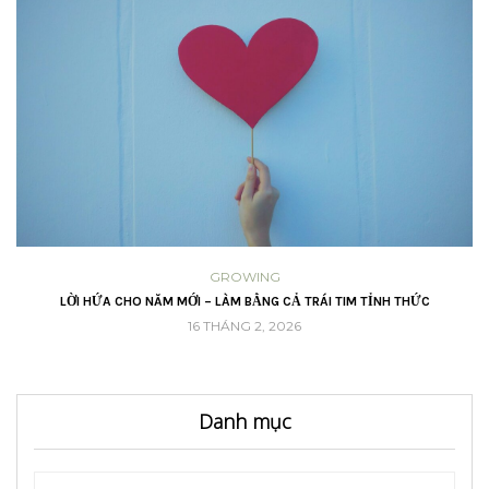
GROWING
A
LỜI HỨA CHO NĂM MỚI – LÀM BẰNG CẢ TRÁI TIM TỈNH THỨC
16 THÁNG 2, 2026
Danh mục
Danh
Danh