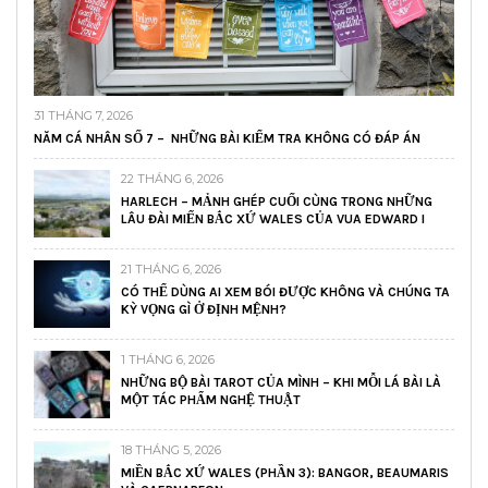
31 THÁNG 7, 2026
NĂM CÁ NHÂN SỐ 7 – NHỮNG BÀI KIỂM TRA KHÔNG CÓ ĐÁP ÁN
22 THÁNG 6, 2026
HARLECH – MẢNH GHÉP CUỐI CÙNG TRONG NHỮNG
LÂU ĐÀI MIẾN BẮC XỨ WALES CỦA VUA EDWARD I
21 THÁNG 6, 2026
CÓ THỂ DÙNG AI XEM BÓI ĐƯỢC KHÔNG VÀ CHÚNG TA
KỲ VỌNG GÌ Ở ĐỊNH MỆNH?
1 THÁNG 6, 2026
NHỮNG BỘ BÀI TAROT CỦA MÌNH – KHI MỖI LÁ BÀI LÀ
MỘT TÁC PHẨM NGHỆ THUẬT
18 THÁNG 5, 2026
MIỀN BẮC XỨ WALES (PHẦN 3): BANGOR, BEAUMARIS