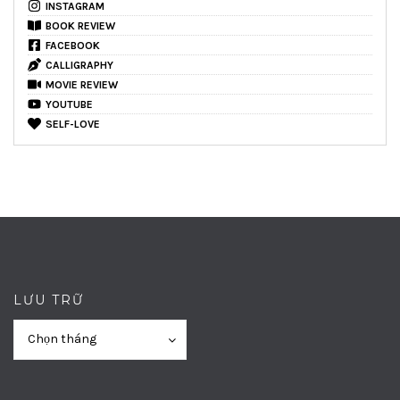
INSTAGRAM
BOOK REVIEW
FACEBOOK
CALLIGRAPHY
MOVIE REVIEW
YOUTUBE
SELF-LOVE
LƯU TRỮ
Lưu
Lưu
Chọn tháng
trữ
trữ