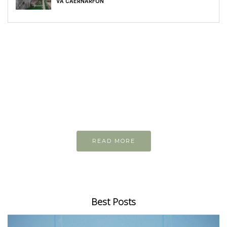
VÀ CAERNARFON
READ AND LEARN
Inspiring articles
Những bài viết hay tớ lưu lại để cùng đọc
READ MORE
Best Posts