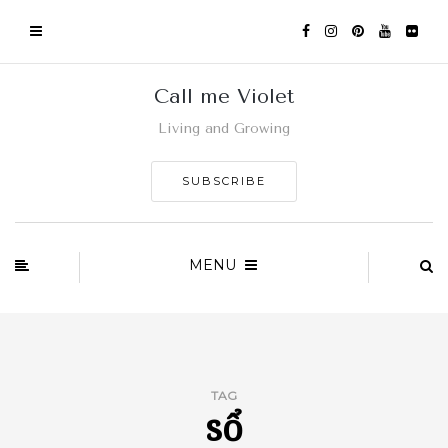
Call me Violet
Living and Growing
SUBSCRIBE
MENU
TAG
sổ