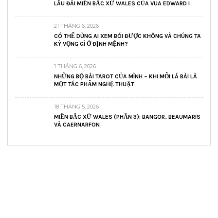
LÂU ĐÀI MIẾN BẮC XỨ WALES CỦA VUA EDWARD I
21 THÁNG 6, 2026
CÓ THỂ DÙNG AI XEM BÓI ĐƯỢC KHÔNG VÀ CHÚNG TA
KỲ VỌNG GÌ Ở ĐỊNH MỆNH?
1 THÁNG 6, 2026
NHỮNG BỘ BÀI TAROT CỦA MÌNH – KHI MỖI LÁ BÀI LÀ
MỘT TÁC PHẨM NGHỆ THUẬT
18 THÁNG 5, 2026
MIỀN BẮC XỨ WALES (PHẦN 3): BANGOR, BEAUMARIS
VÀ CAERNARFON
READ AND LEARN
Inspiring articles