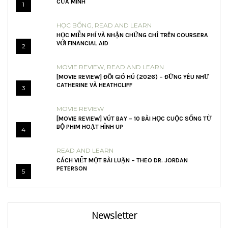
CỦA MÌNH
1
HỌC BỔNG
,
READ AND LEARN
HỌC MIỄN PHÍ VÀ NHẬN CHỨNG CHỈ TRÊN COURSERA
VỚI FINANCIAL AID
2
MOVIE REVIEW
,
READ AND LEARN
[MOVIE REVIEW] ĐỒI GIÓ HÚ (2026) – ĐỪNG YÊU NHƯ
CATHERINE VÀ HEATHCLIFF
3
MOVIE REVIEW
[MOVIE REVIEW] VÚT BAY – 10 BÀI HỌC CUỘC SỐNG TỪ
BỘ PHIM HOẠT HÌNH UP
4
READ AND LEARN
CÁCH VIẾT MỘT BÀI LUẬN – THEO DR. JORDAN
PETERSON
5
Newsletter