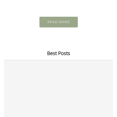
Những bài viết hay tớ lưu lại để cùng đọc
READ MORE
Best Posts