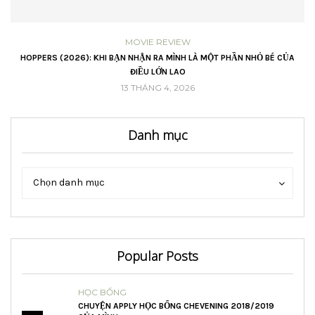
MOVIE REVIEW
VŨ
HOPPERS (2026): KHI BẠN NHẬN RA MÌNH LÀ MỘT PHẦN NHỎ BÉ CỦA
ĐIỀU LỚN LAO
13 THÁNG 4, 2026
Danh mục
Danh
Danh
Chọn danh mục
mục
mục
Popular Posts
HỌC BỔNG
CHUYỆN APPLY HỌC BỔNG CHEVENING 2018/2019