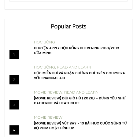
Popular Posts
HỌC BỔNG
CHUYỆN APPLY HỌC BỔNG CHEVENING 2018/2019
CỦA MÌNH
1
HỌC BỔNG
,
READ AND LEARN
HỌC MIỄN PHÍ VÀ NHẬN CHỨNG CHỈ TRÊN COURSERA
VỚI FINANCIAL AID
2
MOVIE REVIEW
,
READ AND LEARN
[MOVIE REVIEW] ĐỒI GIÓ HÚ (2026) – ĐỪNG YÊU NHƯ
CATHERINE VÀ HEATHCLIFF
3
MOVIE REVIEW
[MOVIE REVIEW] VÚT BAY – 10 BÀI HỌC CUỘC SỐNG TỪ
BỘ PHIM HOẠT HÌNH UP
4