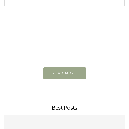
READ AND LEARN
Inspiring articles
Những bài viết hay tớ lưu lại để cùng đọc
READ MORE
Best Posts