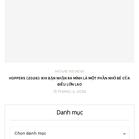
MOVIE REVIEW
VŨ
HOPPERS (2026): KHI BẠN NHẬN RA MÌNH LÀ MỘT PHẦN NHỎ BÉ CỦA
ĐIỀU LỚN LAO
13 THÁNG 4, 2026
Danh mục
Danh
Danh
Chọn danh mục
mục
mục