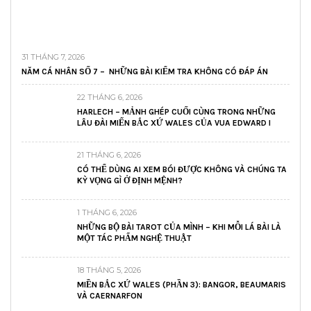
31 THÁNG 7, 2026
NĂM CÁ NHÂN SỐ 7 – NHỮNG BÀI KIỂM TRA KHÔNG CÓ ĐÁP ÁN
22 THÁNG 6, 2026
HARLECH – MẢNH GHÉP CUỐI CÙNG TRONG NHỮNG
LÂU ĐÀI MIẾN BẮC XỨ WALES CỦA VUA EDWARD I
21 THÁNG 6, 2026
CÓ THỂ DÙNG AI XEM BÓI ĐƯỢC KHÔNG VÀ CHÚNG TA
KỲ VỌNG GÌ Ở ĐỊNH MỆNH?
1 THÁNG 6, 2026
NHỮNG BỘ BÀI TAROT CỦA MÌNH – KHI MỖI LÁ BÀI LÀ
MỘT TÁC PHẨM NGHỆ THUẬT
18 THÁNG 5, 2026
MIỀN BẮC XỨ WALES (PHẦN 3): BANGOR, BEAUMARIS
VÀ CAERNARFON