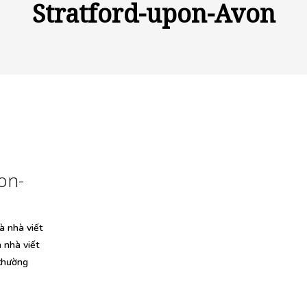
Stratford-upon-Avon
on-
à nhà viết
à nhà viết
 thường