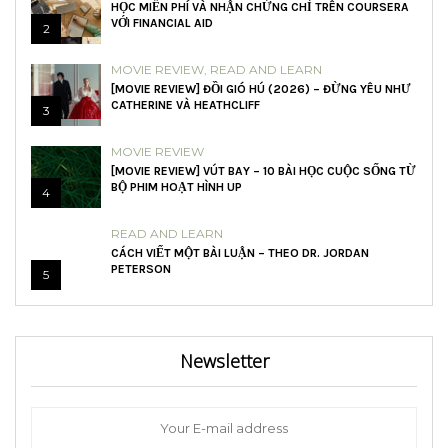
HỌC MIỄN PHÍ VÀ NHẬN CHỨNG CHỈ TRÊN COURSERA
VỚI FINANCIAL AID
2
MOVIE REVIEW
,
READ AND LEARN
[MOVIE REVIEW] ĐỒI GIÓ HÚ (2026) – ĐỪNG YÊU NHƯ
CATHERINE VÀ HEATHCLIFF
3
MOVIE REVIEW
[MOVIE REVIEW] VÚT BAY – 10 BÀI HỌC CUỘC SỐNG TỪ
BỘ PHIM HOẠT HÌNH UP
4
READ AND LEARN
CÁCH VIẾT MỘT BÀI LUẬN – THEO DR. JORDAN
PETERSON
5
Newsletter