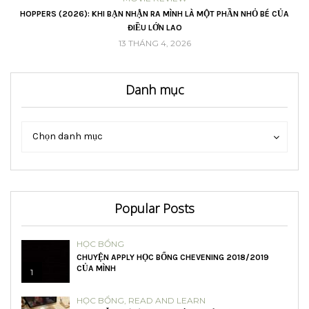
VŨ
HOPPERS (2026): KHI BẠN NHẬN RA MÌNH LÀ MỘT PHẦN NHỎ BÉ CỦA
ĐIỀU LỚN LAO
13 THÁNG 4, 2026
Danh mục
Danh
Danh
Chọn danh mục
mục
mục
Popular Posts
HỌC BỔNG
CHUYỆN APPLY HỌC BỔNG CHEVENING 2018/2019
CỦA MÌNH
1
HỌC BỔNG
,
READ AND LEARN