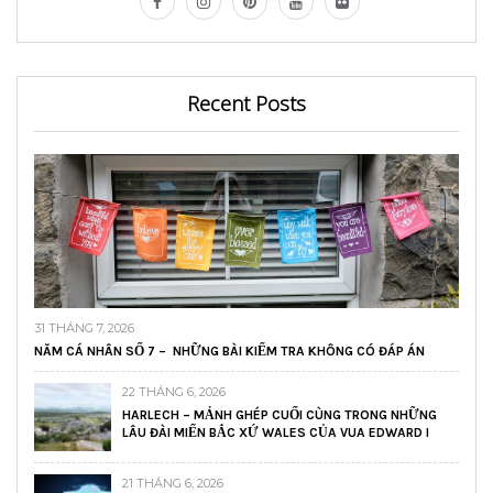
Recent Posts
31 THÁNG 7, 2026
NĂM CÁ NHÂN SỐ 7 – NHỮNG BÀI KIỂM TRA KHÔNG CÓ ĐÁP ÁN
22 THÁNG 6, 2026
HARLECH – MẢNH GHÉP CUỐI CÙNG TRONG NHỮNG
LÂU ĐÀI MIẾN BẮC XỨ WALES CỦA VUA EDWARD I
21 THÁNG 6, 2026