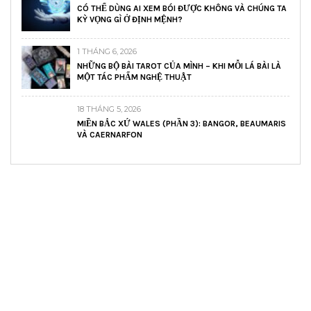
CÓ THỂ DÙNG AI XEM BÓI ĐƯỢC KHÔNG VÀ CHÚNG TA
KỲ VỌNG GÌ Ở ĐỊNH MỆNH?
1 THÁNG 6, 2026
NHỮNG BỘ BÀI TAROT CỦA MÌNH – KHI MỖI LÁ BÀI LÀ
MỘT TÁC PHẨM NGHỆ THUẬT
18 THÁNG 5, 2026
MIỀN BẮC XỨ WALES (PHẦN 3): BANGOR, BEAUMARIS
VÀ CAERNARFON
READ AND LEARN
Inspiring articles
Những bài viết hay tớ lưu lại để cùng đọc