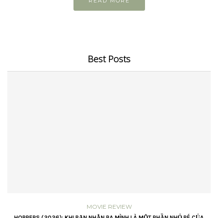
READ MORE
Best Posts
MOVIE REVIEW
VŨ
HOPPERS (2026): KHI BẠN NHẬN RA MÌNH LÀ MỘT PHẦN NHỎ BÉ CỦA