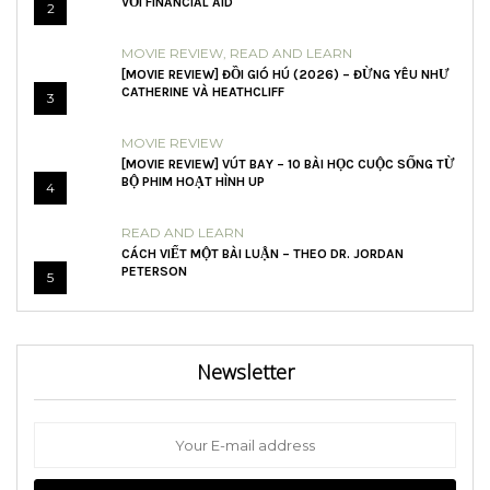
VỚI FINANCIAL AID
2
MOVIE REVIEW
,
READ AND LEARN
[MOVIE REVIEW] ĐỒI GIÓ HÚ (2026) – ĐỪNG YÊU NHƯ
CATHERINE VÀ HEATHCLIFF
3
MOVIE REVIEW
[MOVIE REVIEW] VÚT BAY – 10 BÀI HỌC CUỘC SỐNG TỪ
BỘ PHIM HOẠT HÌNH UP
4
READ AND LEARN
CÁCH VIẾT MỘT BÀI LUẬN – THEO DR. JORDAN
PETERSON
5
Newsletter