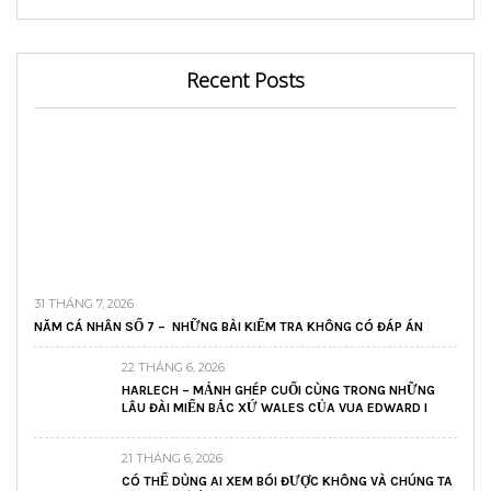
Recent Posts
31 THÁNG 7, 2026
NĂM CÁ NHÂN SỐ 7 – NHỮNG BÀI KIỂM TRA KHÔNG CÓ ĐÁP ÁN
22 THÁNG 6, 2026
HARLECH – MẢNH GHÉP CUỐI CÙNG TRONG NHỮNG
LÂU ĐÀI MIẾN BẮC XỨ WALES CỦA VUA EDWARD I
21 THÁNG 6, 2026
CÓ THỂ DÙNG AI XEM BÓI ĐƯỢC KHÔNG VÀ CHÚNG TA