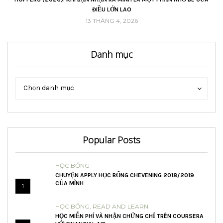
ĐIỀU LỚN LAO
13 THÁNG 4, 2026
Danh mục
Danh
Danh
Chọn danh mục
mục
mục
Popular Posts
HỌC BỔNG
CHUYỆN APPLY HỌC BỔNG CHEVENING 2018/2019
CỦA MÌNH
1
HỌC BỔNG
,
READ AND LEARN
HỌC MIỄN PHÍ VÀ NHẬN CHỨNG CHỈ TRÊN COURSERA