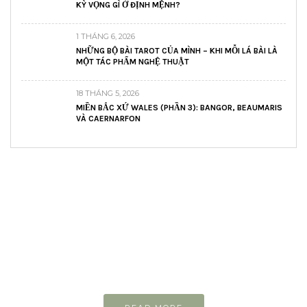
KỲ VỌNG GÌ Ở ĐỊNH MỆNH?
1 THÁNG 6, 2026
NHỮNG BỘ BÀI TAROT CỦA MÌNH – KHI MỖI LÁ BÀI LÀ
MỘT TÁC PHẨM NGHỆ THUẬT
18 THÁNG 5, 2026
MIỀN BẮC XỨ WALES (PHẦN 3): BANGOR, BEAUMARIS
VÀ CAERNARFON
READ AND LEARN
Inspiring articles
Những bài viết hay tớ lưu lại để cùng đọc