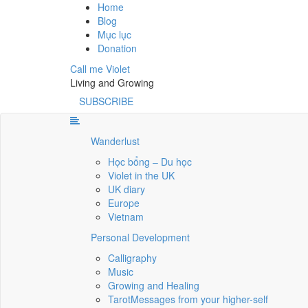
Home
Blog
Mục lục
Donation
Call me Violet
Living and Growing
SUBSCRIBE
Wanderlust
Học bổng – Du học
Violet in the UK
UK diary
Europe
Vietnam
Personal Development
Calligraphy
Music
Growing and Healing
Tarot
Messages from your higher-self