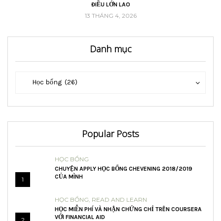
ĐIỀU LỚN LAO
13 THÁNG 4, 2026
Danh mục
Danh
Danh
Học bổng (26)
mục
mục
Popular Posts
HỌC BỔNG
CHUYỆN APPLY HỌC BỔNG CHEVENING 2018/2019
CỦA MÌNH
1
HỌC BỔNG
,
READ AND LEARN
HỌC MIỄN PHÍ VÀ NHẬN CHỨNG CHỈ TRÊN COURSERA
VỚI FINANCIAL AID
2