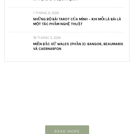
1 THÁNG 6, 2026
NHỮNG BỘ BÀI TAROT CỦA MÌNH – KHI MỖI LÁ BÀI LÀ
MỘT TÁC PHẨM NGHỆ THUẬT
18 THÁNG 5, 2026
MIỀN BẮC XỨ WALES (PHẦN 3): BANGOR, BEAUMARIS
VÀ CAERNARFON
READ AND LEARN
Inspiring articles
Những bài viết hay tớ lưu lại để cùng đọc
READ MORE