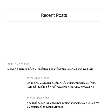
Recent Posts
31 THÁNG 7, 2026
NĂM CÁ NHÂN SỐ 7 – NHỮNG BÀI KIỂM TRA KHÔNG CÓ ĐÁP ÁN
22 THÁNG 6, 2026
HARLECH – MẢNH GHÉP CUỐI CÙNG TRONG NHỮNG
LÂU ĐÀI MIẾN BẮC XỨ WALES CỦA VUA EDWARD I
21 THÁNG 6, 2026
CÓ THỂ DÙNG AI XEM BÓI ĐƯỢC KHÔNG VÀ CHÚNG TA
KỲ VỌNG GÌ Ở ĐỊNH MỆNH?