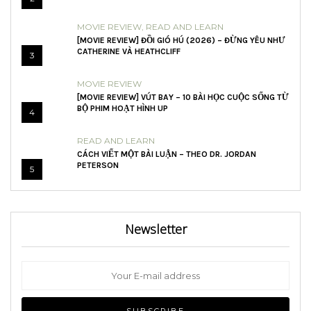
MOVIE REVIEW
,
READ AND LEARN
[MOVIE REVIEW] ĐỒI GIÓ HÚ (2026) – ĐỪNG YÊU NHƯ
CATHERINE VÀ HEATHCLIFF
3
MOVIE REVIEW
[MOVIE REVIEW] VÚT BAY – 10 BÀI HỌC CUỘC SỐNG TỪ
BỘ PHIM HOẠT HÌNH UP
4
READ AND LEARN
CÁCH VIẾT MỘT BÀI LUẬN – THEO DR. JORDAN
PETERSON
5
Newsletter