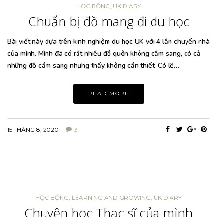
HỌC BỔNG
,
UK DIARY
Chuẩn bị đồ mang đi du học
Bài viết này dựa trên kinh nghiệm du học UK với 4 lần chuyển nhà
của mình. Mình đã có rất nhiều đồ quên không cầm sang, có cả
những đồ cầm sang nhưng thấy không cần thiết. Có lẽ…
READ MORE
15 THÁNG 8, 2020
3
HỌC BỔNG
,
LEARNING AND GROWING
,
UK DIARY
Chuyện học Thạc sĩ của mình