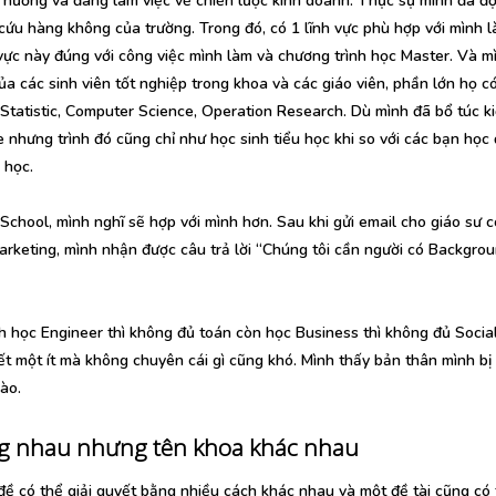
hương và đang làm việc về chiến lược kinh doanh. Thực sự mình đã đọ
 cứu hàng không của trường. Trong đó, có 1 lĩnh vực phù hợp với mình l
vực này đúng với công việc mình làm và chương trình học Master. Và m
của các sinh viên tốt nghiệp trong khoa và các giáo viên, phần lớn họ c
tatistic, Computer Science, Operation Research. Dù mình đã bổ túc k
e nhưng trình đó cũng chỉ như học sinh tiểu học khi so với các bạn học 
 học.
chool, mình nghĩ sẽ hợp với mình hơn. Sau khi gửi email cho giáo sư c
 marketing, mình nhận được câu trả lời “Chúng tôi cần người có Backgro
 học Engineer thì không đủ toán còn học Business thì không đủ Socia
iết một ít mà không chuyên cái gì cũng khó. Mình thấy bản thân mình bị
ào.
ng nhau nhưng tên khoa khác nhau
đề có thể giải quyết bằng nhiều cách khác nhau và một đề tài cũng có