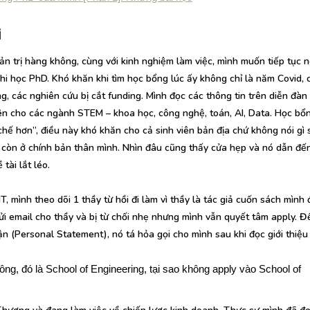
i
ản trị hàng không, cùng với kinh nghiệm làm việc, mình muốn tiếp tục 
hi học PhD. Khó khăn khi tìm học bổng lúc ấy không chỉ là năm Covid, 
, các nghiên cứu bị cắt funding. Mình đọc các thông tin trên diễn đàn
ên cho các ngành STEM – khoa học, công nghệ, toán, AI, Data. Học bổ
hế hơn”, điều này khó khăn cho cả sinh viên bản địa chứ không nói gì 
n còn ở chính bản thân mình. Nhìn đâu cũng thấy cửa hẹp và nó dẫn đế
tài lắt léo.
, mình theo dõi 1 thầy từ hồi đi làm vì thầy là tác giả cuốn sách mình 
ửi email cho thầy và bị từ chối nhẹ nhưng mình vẫn quyết tâm apply. Đ
n (Personal Statement), nó tá hỏa gọi cho mình sau khi đọc giới thiệu
ông, đó là School of Engineering, tại sao không apply vào School of