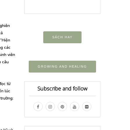
nghiên
cả
SÁCH HAY
 “Hiện
ng các
sinh viên
n câu
GROWING AND HEALING
đọc từ
Subscribe and follow
ến lúc
 trường: