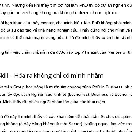
y tính. Nhưng đến khi thầy tìm cơ hội làm PhD thì có dự án nghiên cứ
 thầy gắn bó với hàng không mà không hề được chuẩn bị trước.
ời bạn khác của thầy mentor, cho mình hiểu, làm PhD không phải minh
mà đó là sự đào tạo về khả năng nghiên cứu. Thầy cũng nói cho mình về
ình có thể nhấn mạnh trong hồ sơ. Từ đó, mình thấy tự tin hơn rất nh
g làm việc chăm chỉ, mình đã được vào top 7 Finalist của Mentee of t
 Skill – Hóa ra không chỉ có mình nhầm
n trên Group học bổng là muốn tìm chương trình PhD in Business, nh
 bạn ấy đọc sách Nghiên cứu kinh tế (Econonics). Business và Economic
 Mình thấy rất nhiều người nhầm lẫn giữa các khái niệm.
ủ đề này thì mình thấy có các khái niệm dễ nhầm lần: Sector, disciplin
Hàng không (ở đây Hàng không là một Sector). Những người làm việc tr
c nhau (gọi là discipline) như Tài chính, marketing, kỹ thuật, phi côn