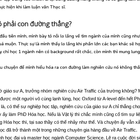
hực hiện khi làm luận văn Thạc sĩ.
ó phải con đường thẳng?
ầu tiên mình, mình bày tỏ nỗi lo lắng về tìm ngành của mình cũng như 
á muộn. Thực sự là mình thấy lo lắng khi phần lớn các bạn khác sẽ h
ấy chỉ học 1 ngành nên có background rất chắc, còn mình thì mung lung
u chuyện để mình hiểu hóa ra con đường làm nghiên cứu nó không thẳ
ớ giáo sư A, trưởng nhóm nghiên cứu Air Traffic của trường không? 
được một người vô cùng lạnh lùng, học Oxford từ A-level đến hết P
à, có thể sự nghiệp học tập, nghiên cứu của giáo sư A chỉ thẳng cho
y ấy làm PhD Hóa học. Nếu là Vật lý thì chắc mình cũng cố tìm sự li
 Hóa học thì, tại sao thầy có thể nhảy như thế. Và chuyện ấy vẫn xả
học đã trở thành một trong những chuyên gia hàng đầu về Air Traffic.
h học đại và master học ngành Computer Science. Lẽ ra cuộc đời sẽ