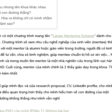
au nhưng tên khoa khác nhau
i con đường thẳng?
ll – Hóa ra không chỉ có mình nhầm
 làm sao?
r có một chương trình mang tên “
Career Mentoring Scheme
” dành cho
p. Chương trình sẽ xem nhu cầu nghề nghiệp của sinh viên (mentee) th
n với một mentor là alumni hoặc giáo viên trong trường, người đã có ki
ó để tư vấn, chia sẻ kinh nghiệm, giúp mentee chuẩn bị hồ sơ xin việc… 
ình và mong muốn tìm mentor là một nhà nghiên cứu trong lĩnh vực hà
D. Cuối cùng, mentor của mình chính là 1 thầy giáo dạy trong khoa. Th
m kém nhất.
 giúp mình đọc và sửa research proposal, CV, LinkedIn profile, cho mì
mà điều quan trọng hơn thầy cho mình hiểu hơn về con đường của một
đường không thẳng như mình vẫn nghĩ.
ng PhD của mình [Phần 1]: Những bài học