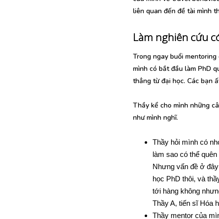
liên quan đến đề tài mình t
Làm nghiên cứu c
Trong ngay buổi mentoring đ
mình có bắt đầu làm PhD qu
thẳng từ đại học. Các bạn 
Thầy kể cho mình những câ
như mình nghĩ.
Thầy hỏi mình có nh
làm sao có thể quên 
Nhưng vấn đề ở đây l
học PhD thôi, và thầ
tới hàng không nhưng
Thầy A, tiến sĩ Hóa 
Thầy mentor của mìn