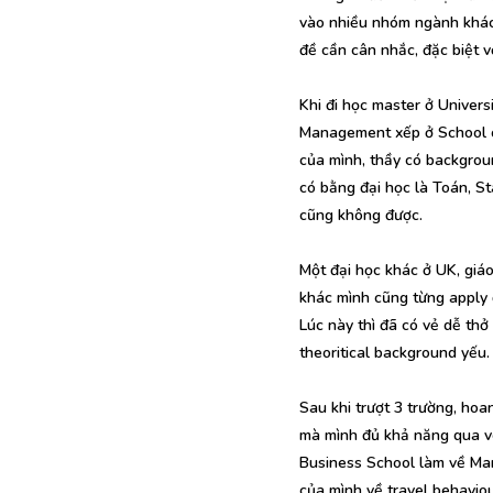
vào nhiều nhóm ngành khác 
đề cần cân nhắc, đặc biệt vớ
Khi đi học master ở Univers
Management xếp ở School of
của mình, thầy có backgrou
có bằng đại học là Toán, S
cũng không được.
Một đại học khác ở UK, giá
khác mình cũng từng apply đ
Lúc này thì đã có vẻ dễ thở
theoritical background yếu.
Sau khi trượt 3 trường, ho
mà mình đủ khả năng qua vò
Business School làm về Mar
của mình về travel behavio