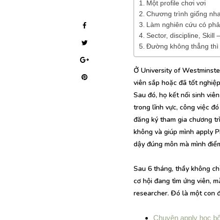
Một profile chơi vơi
Chương trình giống nh
Làm nghiên cứu có phả
Sector, discipline, Ski
Đường không thẳng thì
Ở University of Westminste
viên sắp hoặc đã tốt nghiệ
Sau đó, họ kết nối sinh viê
trong lĩnh vực, công việc đ
đăng ký tham gia chương tr
không và giúp mình apply Ph
dậy đúng môn mà mình điể
Sau 6 tháng, thầy không chỉ
cơ hội đang tìm ứng viên, 
researcher. Đó là một con 
Chuyện apply học bổ