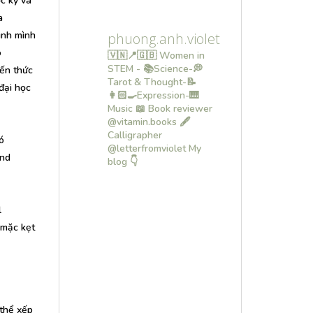
c kỹ và
à
ình mình
phuong.anh.violet
ó
🇻🇳📍🇬🇧 Women in
STEM - 📚Science-💭
iến thức
Tarot & Thought-📝
đại học
👩🏻‍🍳Expression-🎹
Music
📖 Book reviewer
@vitamin.books
🖋
Calligrapher
ó
@letterfromviolet
My
und
blog 👇
l
 mặc kẹt
 thể xếp