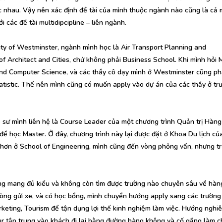
nhau. Vậy nên xác định đề tài của mình thuộc ngành nào cũng là cả 
i các đề tài multidipcipline – liên ngành.
ity of Westminster, ngành mình học là Air Transport Planning and
 Architect and Cities, chứ không phải Business School. Khi mình hỏi 
nd Computer Science, và các thầy cô dạy mình ở Westminster cũng ph
tatistic. Thế nên mình cũng có muốn apply vào dự án của các thầy ở tr
o sư mình liên hệ là Course Leader của một chương trình Quản trị Hàn
ể học Master. Ở đây, chương trình này lại được đặt ở Khoa Du lịch của
 hơn ở School of Engineering, mình cũng đến vòng phỏng vấn, nhưng tr
ang mang đủ kiểu và không còn tìm được trường nào chuyên sâu về hà
ng gửi xe, và có học bổng, mình chuyển hướng apply sang các trường
keting, Tourism để tận dụng lợi thế kinh nghiệm làm việc. Hướng nghi
ur tập trung vào khách đi lại bằng đường hàng không và cố gắng làm c