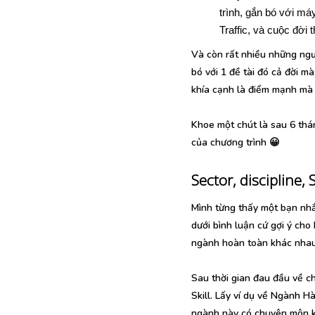
trình, gắn bó với má
Traffic, và cuộc đời
Và còn rất nhiều những ngư
bó với 1 đề tài đó cả đời 
khía cạnh là điểm mạnh mà m
Khoe một chút là sau 6 thán
của chương trình 😀
Sector, discipline,
Mình từng thấy một bạn nhắ
dưới bình luận cứ gợi ý cho
ngành hoàn toàn khác nhau.
Sau thời gian đau đầu về ch
Skill. Lấy ví dụ về Ngành 
ngành này có chuyên môn khá