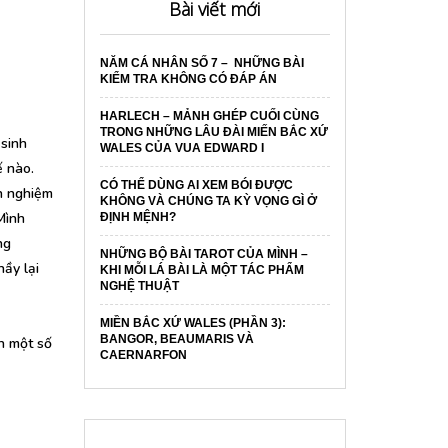
Bài viết mới
NĂM CÁ NHÂN SỐ 7 – NHỮNG BÀI
KIỂM TRA KHÔNG CÓ ĐÁP ÁN
HARLECH – MẢNH GHÉP CUỐI CÙNG
TRONG NHỮNG LÂU ĐÀI MIẾN BẮC XỨ
 sinh
WALES CỦA VUA EDWARD I
ế nào.
CÓ THỂ DÙNG AI XEM BÓI ĐƯỢC
nh nghiệm
KHÔNG VÀ CHÚNG TA KỲ VỌNG GÌ Ở
Mình
ĐỊNH MỆNH?
ng
NHỮNG BỘ BÀI TAROT CỦA MÌNH –
ầy lại
KHI MỖI LÁ BÀI LÀ MỘT TÁC PHẨM
NGHỆ THUẬT
MIỀN BẮC XỨ WALES (PHẦN 3):
BANGOR, BEAUMARIS VÀ
nh một số
CAERNARFON