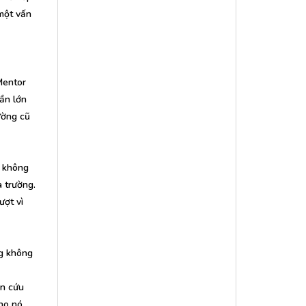
một vấn
Mentor
ần lớn
ường cũ
g không
 trường.
ượt vì
ng không
ên cứu
ho nó