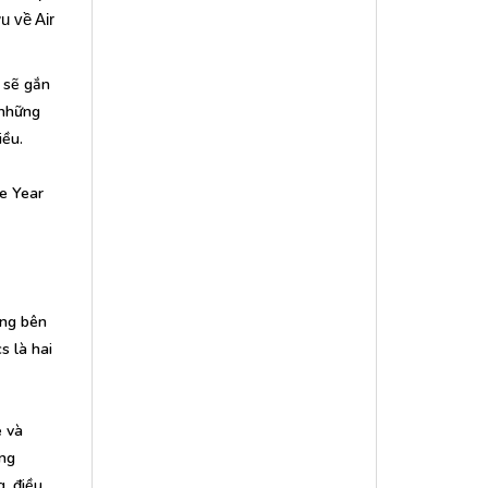
u về Air
 sẽ gắn
 những
iều.
he Year
ưng bên
s là hai
e và
ong
g, điều