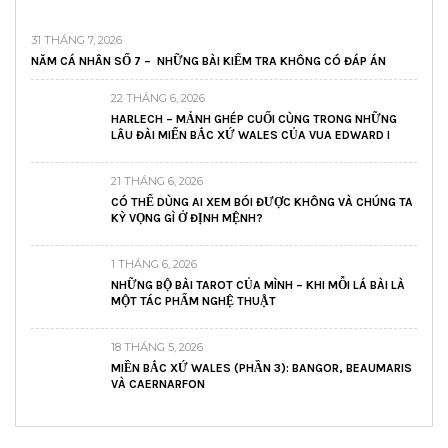
31 THÁNG 7, 2026
NĂM CÁ NHÂN SỐ 7 – NHỮNG BÀI KIỂM TRA KHÔNG CÓ ĐÁP ÁN
22 THÁNG 6, 2026
HARLECH – MẢNH GHÉP CUỐI CÙNG TRONG NHỮNG
LÂU ĐÀI MIẾN BẮC XỨ WALES CỦA VUA EDWARD I
21 THÁNG 6, 2026
CÓ THỂ DÙNG AI XEM BÓI ĐƯỢC KHÔNG VÀ CHÚNG TA
KỲ VỌNG GÌ Ở ĐỊNH MỆNH?
1 THÁNG 6, 2026
NHỮNG BỘ BÀI TAROT CỦA MÌNH – KHI MỖI LÁ BÀI LÀ
MỘT TÁC PHẨM NGHỆ THUẬT
18 THÁNG 5, 2026
MIỀN BẮC XỨ WALES (PHẦN 3): BANGOR, BEAUMARIS
VÀ CAERNARFON