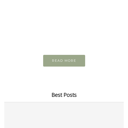
READ AND LEARN
Inspiring articles
Những bài viết hay tớ lưu lại để cùng đọc
READ MORE
Best Posts