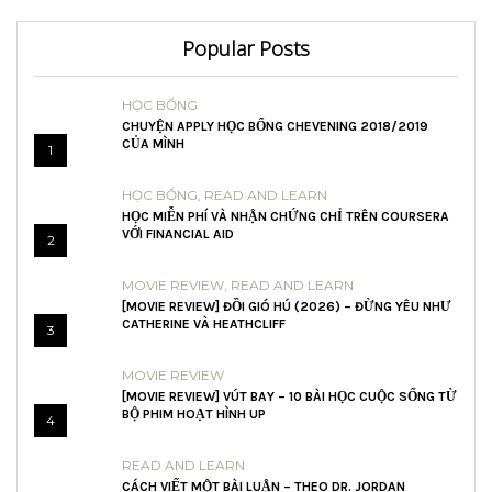
Popular Posts
HỌC BỔNG
CHUYỆN APPLY HỌC BỔNG CHEVENING 2018/2019
CỦA MÌNH
1
HỌC BỔNG
,
READ AND LEARN
HỌC MIỄN PHÍ VÀ NHẬN CHỨNG CHỈ TRÊN COURSERA
VỚI FINANCIAL AID
2
MOVIE REVIEW
,
READ AND LEARN
[MOVIE REVIEW] ĐỒI GIÓ HÚ (2026) – ĐỪNG YÊU NHƯ
CATHERINE VÀ HEATHCLIFF
3
MOVIE REVIEW
[MOVIE REVIEW] VÚT BAY – 10 BÀI HỌC CUỘC SỐNG TỪ
BỘ PHIM HOẠT HÌNH UP
4
READ AND LEARN
CÁCH VIẾT MỘT BÀI LUẬN – THEO DR. JORDAN