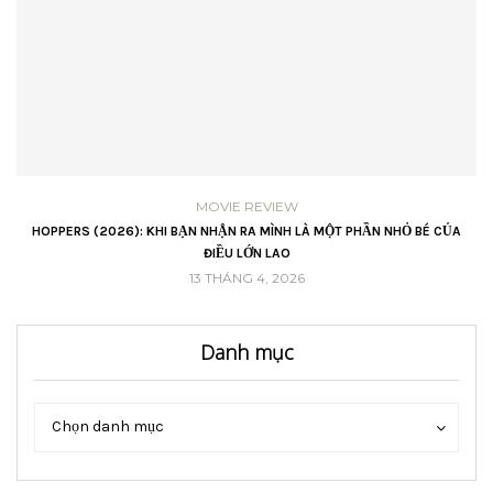
MOVIE REVIEW
VŨ
HOPPERS (2026): KHI BẠN NHẬN RA MÌNH LÀ MỘT PHẦN NHỎ BÉ CỦA
ĐIỀU LỚN LAO
13 THÁNG 4, 2026
Danh mục
Danh
Danh
Chọn danh mục
mục
mục