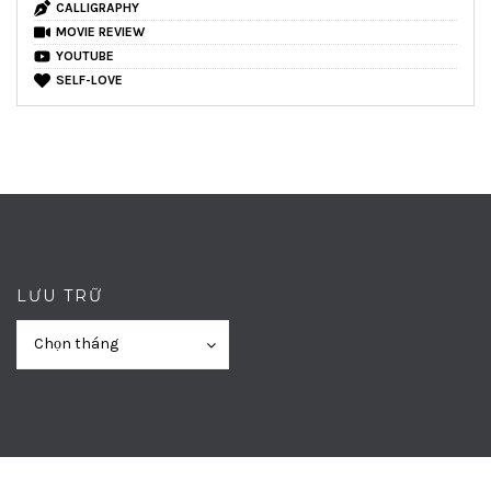
CALLIGRAPHY
MOVIE REVIEW
YOUTUBE
SELF-LOVE
LƯU TRỮ
Lưu
Lưu
Chọn tháng
trữ
trữ