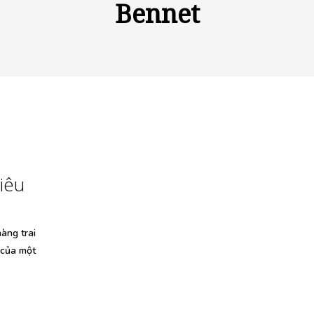
Bennet
iêu
hàng trai
 của một