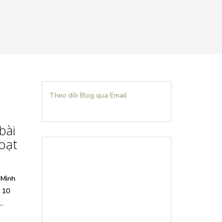
Theo dõi Blog qua Email
bài
oạt
 Mình
a 10
m…