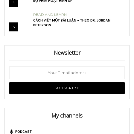
BỘ PHIM HOẠT HÌNH UP
4
READ AND LEARN
CÁCH VIẾT MỘT BÀI LUẬN – THEO DR. JORDAN
PETERSON
5
Newsletter
My channels
PODCAST