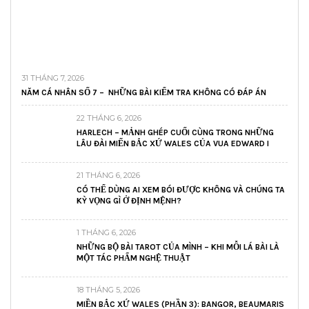
31 THÁNG 7, 2026
NĂM CÁ NHÂN SỐ 7 – NHỮNG BÀI KIỂM TRA KHÔNG CÓ ĐÁP ÁN
22 THÁNG 6, 2026
HARLECH – MẢNH GHÉP CUỐI CÙNG TRONG NHỮNG
LÂU ĐÀI MIẾN BẮC XỨ WALES CỦA VUA EDWARD I
21 THÁNG 6, 2026
CÓ THỂ DÙNG AI XEM BÓI ĐƯỢC KHÔNG VÀ CHÚNG TA
KỲ VỌNG GÌ Ở ĐỊNH MỆNH?
1 THÁNG 6, 2026
NHỮNG BỘ BÀI TAROT CỦA MÌNH – KHI MỖI LÁ BÀI LÀ
MỘT TÁC PHẨM NGHỆ THUẬT
18 THÁNG 5, 2026
MIỀN BẮC XỨ WALES (PHẦN 3): BANGOR, BEAUMARIS