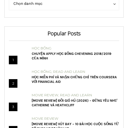
Danh
Danh
Chọn danh mục
mục
mục
Popular Posts
HỌC BỔNG
CHUYỆN APPLY HỌC BỔNG CHEVENING 2018/2019
CỦA MÌNH
1
HỌC BỔNG
,
READ AND LEARN
HỌC MIỄN PHÍ VÀ NHẬN CHỨNG CHỈ TRÊN COURSERA
VỚI FINANCIAL AID
2
MOVIE REVIEW
,
READ AND LEARN
[MOVIE REVIEW] ĐỒI GIÓ HÚ (2026) – ĐỪNG YÊU NHƯ
CATHERINE VÀ HEATHCLIFF
3
MOVIE REVIEW
[MOVIE REVIEW] VÚT BAY – 10 BÀI HỌC CUỘC SỐNG TỪ