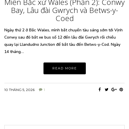
Miền Bắc xứ Wales (Phần 2): Conwy
Bay, Lâu đài Gwrych và Betws-y-
Coed
Ngày thứ 2 ở Bắc Wales, mình bắt chuyến tàu sáng sớm tới Vịnh
Conwy sau đó bắt xe bus số 12 đến lâu đài Gwrych rồi chiều
quay lại Llandudno Junction để bắt tàu đến Betws-y-Cod. Ngày
14 tháng…
READ MORE
10 THÁNG 5, 2026
1