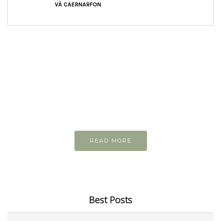
VÀ CAERNARFON
READ AND LEARN
Inspiring articles
Những bài viết hay tớ lưu lại để cùng đọc
READ MORE
Best Posts