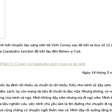
nh bắt chuyến tàu sáng sớm tới Vịnh Conwy sau đó bắt xe bus số 12 
lại Llandudno Junction để bắt tàu đến Betws-y-Cod.
Phần 1): Conwy và Llandudno dưới mưa và gió lạnh
Ngày 14 tháng 3 
uôn dự định rất nhiều và chuẩn bị rất nhiều. Kiểu như mình sẽ dậy sớm,
ẽ đọc sách, lại còn mang tài liệu đi chuẩn bị đọc nữa. Nhưng không, có 
ợng của mình và ngủ. Mình không dậy sớm nhưng mà đi ngủ sớm. Mình 
 liệu nghiên cứu, việc mình chủ yếu làm là tìm đường cho chuyến đi ng
, và cũng chẳng có chuyện ngồi thiền nào cả. Mình dậy rồi xuống tầng t