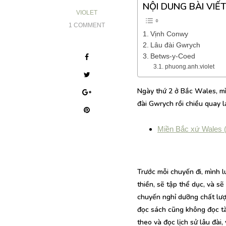
NỘI DUNG BÀI VIẾT
VIOLET
1 COMMENT
Vịnh Conwy
Lâu đài Gwrych
Betws-y-Coed
phuong.anh.violet
Ngày thứ 2 ở Bắc Wales, mì
đài Gwrych rồi chiều quay 
Miền Bắc xứ Wales (
Trước mỗi chuyến đi, mình l
thiền, sẽ tập thể dục, và s
chuyến nghỉ dưỡng chất lư
đọc sách cũng không đọc tài
theo và đọc lịch sử lâu đài