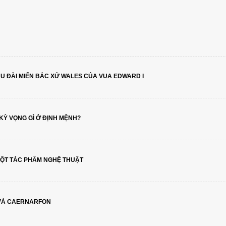
 ĐÀI MIẾN BẮC XỨ WALES CỦA VUA EDWARD I
KỲ VỌNG GÌ Ở ĐỊNH MỆNH?
 MỘT TÁC PHẨM NGHỆ THUẬT
 VÀ CAERNARFON