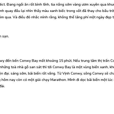
ct. Đang ngồi ăn rất bình tĩnh, tia nắng sớm vàng ươm xuyên qua khu
nh quay đầu lại nhìn thấy màu xanh biếc trong vắt đã thay cho bầu tr
ôm qua. Và điều đó nhắc mình rằng, không thể lãng phí một ngày đẹp tr
h sạn.
wy đến bến Conwy Bay mất khoảng 15 phút. Nếu trung tâm thị trấn C
à những toà nhà gỗ san sát thì tới Conwy Bay là một vùng biển xanh, kh
n đại. sáng sớm, bãi biển rất vắng. Từ Vịnh Conwy, sông Conwy sẽ ch
 hôm nay còn có một giải chạy Marathon. Mình đi dọc bãi biễn một lúc 
đài.