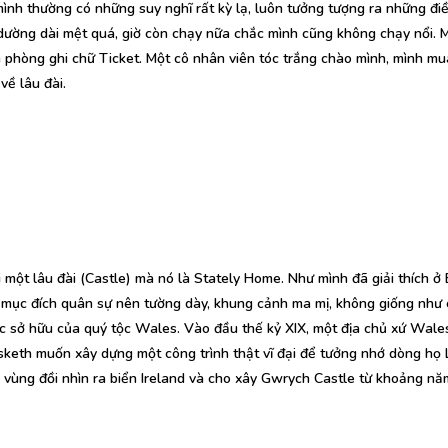
ình thường có những suy nghĩ rất kỳ lạ, luôn tưởng tượng ra những đi
 dường dài mệt quá, giờ còn chạy nữa chắc mình cũng không chạy nổi. M
n phòng ghi chữ Ticket. Một cô nhân viên tóc trắng chào mình, mình mu
về lâu đài.
một lâu đài (Castle) mà nó là Stately Home. Như mình đã giải thích ở 
i mục đích quân sự nên tường dày, khung cảnh ma mị, không giống như 
c sở hữu của quý tộc Wales. Vào đầu thế kỷ XIX, một địa chủ xứ Wales
eth muốn xây dựng một công trình thật vĩ đại để tưởng nhớ dòng họ 
vùng đồi nhìn ra biển Ireland và cho xây Gwrych Castle từ khoảng n