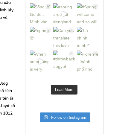
ều xấu
ình lấy
a vé,
Blog
Load More
cổ tích
 tên là
Lloyd cổ
ăm 1812
Follow on Instagram