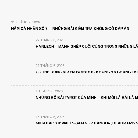
31 THÁNG 7, 2026
NĂM CÁ NHÂN SỐ 7 – NHỮNG BÀI KIỂM TRA KHÔNG CÓ ĐÁP ÁN
22 THÁNG 6, 2026
HARLECH – MẢNH GHÉP CUỐI CÙNG TRONG NHỮNG LÂU
21 THÁNG 6, 2026
CÓ THỂ DÙNG AI XEM BÓI ĐƯỢC KHÔNG VÀ CHÚNG TA 
1 THÁNG 6, 2026
NHỮNG BỘ BÀI TAROT CỦA MÌNH – KHI MỖI LÁ BÀI LÀ
18 THÁNG 5, 2026
MIỀN BẮC XỨ WALES (PHẦN 3): BANGOR, BEAUMARIS