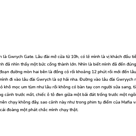
là Gwrych Gate. Lâu đài mở cửa từ 10h, có lẽ mình là vị khách đầu ti
nh đã nhìn thấy một bức cổng thành lớn. Nhìn là biết mình đã đến đúng
đoạn đường mòn hai bên là đồng cỏ rồi khoảng 12 phút rồi mới đến lâu
mình đi vào lâu đài Gwrych là sợ hãi nha. Đường vào lâu đài Gwryych r
ỏ khô mọc um tùm như lâu rồi không có bàn tay con người sửa sang, tỉ
ung cảnh trước mắt, chiếc ô tô đen giữa một bãi đát trống trước một ngô
nên chạy không đây, sao cảnh này như trong phim tụ điểm của Mafia v
cái đoàng một phát chắc mình chạy thật.