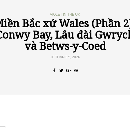
VIOLET IN THE UK
iền Bắc xứ Wales (Phần 2
Conwy Bay, Lâu đài Gwryc
và Betws-y-Coed
10 THÁNG 5, 2026