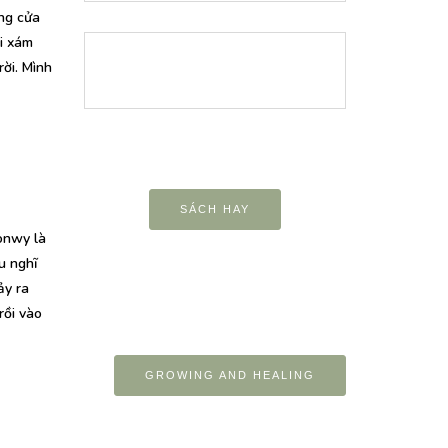
ng cửa
ời xám
ời. Mình
SÁCH HAY
onwy là
u nghĩ
ảy ra
rồi vào
GROWING AND HEALING