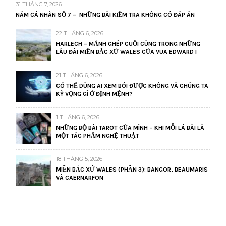
31 THÁNG 7, 2026
NĂM CÁ NHÂN SỐ 7 – NHỮNG BÀI KIỂM TRA KHÔNG CÓ ĐÁP ÁN
22 THÁNG 6, 2026
HARLECH – MẢNH GHÉP CUỐI CÙNG TRONG NHỮNG
LÂU ĐÀI MIẾN BẮC XỨ WALES CỦA VUA EDWARD I
21 THÁNG 6, 2026
CÓ THỂ DÙNG AI XEM BÓI ĐƯỢC KHÔNG VÀ CHÚNG TA
KỲ VỌNG GÌ Ở ĐỊNH MỆNH?
1 THÁNG 6, 2026
NHỮNG BỘ BÀI TAROT CỦA MÌNH – KHI MỖI LÁ BÀI LÀ
MỘT TÁC PHẨM NGHỆ THUẬT
18 THÁNG 5, 2026
MIỀN BẮC XỨ WALES (PHẦN 3): BANGOR, BEAUMARIS
VÀ CAERNARFON