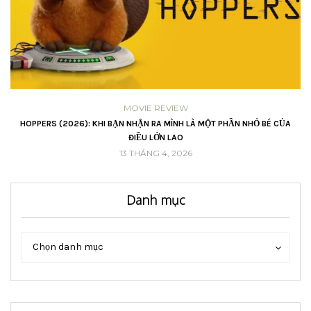
MOVIE REVIEW
VŨ
HOPPERS (2026): KHI BẠN NHẬN RA MÌNH LÀ MỘT PHẦN NHỎ BÉ CỦA
ĐIỀU LỚN LAO
13 THÁNG 4, 2026
Danh mục
Danh
Danh
Chọn danh mục
mục
mục