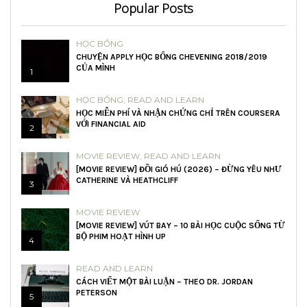
Popular Posts
HỌC BỔNG
CHUYỆN APPLY HỌC BỔNG CHEVENING 2018/2019
CỦA MÌNH
1
HỌC BỔNG
,
READ AND LEARN
HỌC MIỄN PHÍ VÀ NHẬN CHỨNG CHỈ TRÊN COURSERA
VỚI FINANCIAL AID
2
MOVIE REVIEW
,
READ AND LEARN
[MOVIE REVIEW] ĐỒI GIÓ HÚ (2026) – ĐỪNG YÊU NHƯ
CATHERINE VÀ HEATHCLIFF
3
MOVIE REVIEW
[MOVIE REVIEW] VÚT BAY – 10 BÀI HỌC CUỘC SỐNG TỪ
BỘ PHIM HOẠT HÌNH UP
4
READ AND LEARN
CÁCH VIẾT MỘT BÀI LUẬN – THEO DR. JORDAN
PETERSON
5