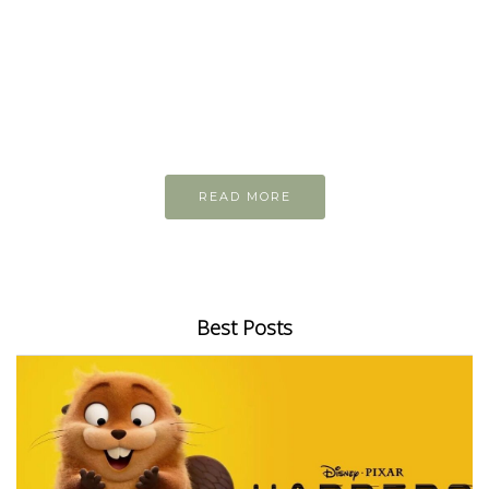
READ AND LEARN
Inspiring articles
Những bài viết hay tớ lưu lại để cùng đọc
READ MORE
Best Posts