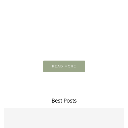
READ AND LEARN
Inspiring articles
Những bài viết hay tớ lưu lại để cùng đọc
READ MORE
Best Posts