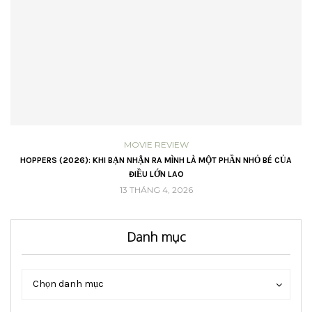
MOVIE REVIEW
VŨ
HOPPERS (2026): KHI BẠN NHẬN RA MÌNH LÀ MỘT PHẦN NHỎ BÉ CỦA
ĐIỀU LỚN LAO
13 THÁNG 4, 2026
Danh mục
Danh
Danh
Chọn danh mục
mục
mục