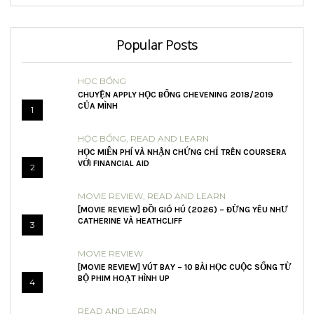
Popular Posts
HỌC BỔNG
CHUYỆN APPLY HỌC BỔNG CHEVENING 2018/2019
CỦA MÌNH
1
HỌC BỔNG
,
READ AND LEARN
HỌC MIỄN PHÍ VÀ NHẬN CHỨNG CHỈ TRÊN COURSERA
VỚI FINANCIAL AID
2
MOVIE REVIEW
,
READ AND LEARN
[MOVIE REVIEW] ĐỒI GIÓ HÚ (2026) – ĐỪNG YÊU NHƯ
CATHERINE VÀ HEATHCLIFF
3
MOVIE REVIEW
[MOVIE REVIEW] VÚT BAY – 10 BÀI HỌC CUỘC SỐNG TỪ
BỘ PHIM HOẠT HÌNH UP
4
READ AND LEARN