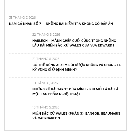
31 THÁNG 7, 2026
NĂM CÁ NHÂN SỐ 7 – NHỮNG BÀI KIỂM TRA KHÔNG CÓ ĐÁP ÁN
22 THÁNG 6, 2026
HARLECH – MẢNH GHÉP CUỐI CÙNG TRONG NHỮNG
LÂU ĐÀI MIẾN BẮC XỨ WALES CỦA VUA EDWARD I
21 THÁNG 6, 2026
CÓ THỂ DÙNG AI XEM BÓI ĐƯỢC KHÔNG VÀ CHÚNG TA
KỲ VỌNG GÌ Ở ĐỊNH MỆNH?
1 THÁNG 6, 2026
NHỮNG BỘ BÀI TAROT CỦA MÌNH – KHI MỖI LÁ BÀI LÀ
MỘT TÁC PHẨM NGHỆ THUẬT
18 THÁNG 5, 2026
MIỀN BẮC XỨ WALES (PHẦN 3): BANGOR, BEAUMARIS
VÀ CAERNARFON