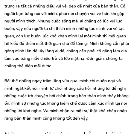
trưng ra tất cả những điều vui vẻ, đẹp đẽ nhất của bản thân. Có
người bạn từng nói với mình, phải nói chuyện vui vẻ hơn khi gặp
người mình thích. Nhưng cuộc sống mà, ai chẳng có lúc vui lúc
buồn, vậy nếu người ta chỉ thích mình những lúc mình vui vẻ lạc
quan, còn lúc buồn, lúc khó khăn mình lại một mình thì mối quan
hệ kiểu đó thêm mất thời gian chứ để làm gì. Mình không cần phải
gồng mình lên để lấy lòng ai đó, chẳng cần phải cố gắng làm giá
làm cao bằng mấy chiêu trò và lớp mặt nạ. Đơn giản, chúng ta
chẳng thể diễn mãi được.
Bởi thế những ngày trầm lắng vừa qua, mình chỉ muốn ngủ và
mình ngắt kết nối, mình từ chối những câu hỏi, những lời đề nghị,
những cuộc trò chuyện bởi chính trong bản thân mình thấy không
ổn, mình sợ những lúc không kiềm chế được cảm xúc mình lại nói
những lời khó nghe. Và mình nhận ra một sự thật khó chấp nhận
rằng bản thân mình cũng không tốt đến vậy.