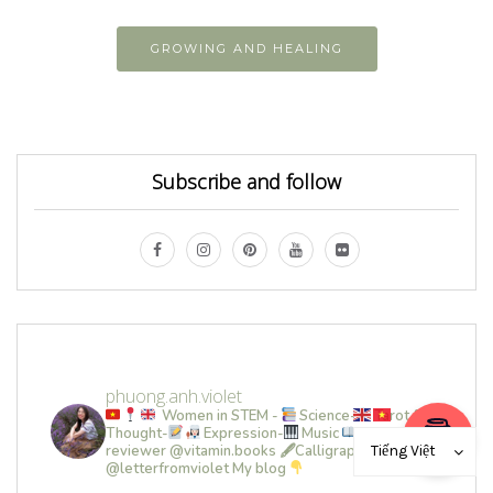
GROWING AND HEALING
Subscribe and follow
phuong.anh.violet
Women in STEM -
Science-
Tarot &
Thought-
Expression-
Music
Book
reviewer @vitamin.books
🖋Calligrapher
Tiếng Việt
@letterfromviolet
My blog