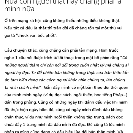
Nửa con người thật hay chẳng phải là
mình nữa
Ở trên mạng xã hội, cũng không thiếu những điều không thật.
Nếu tất cả đều là thật thì trên đời đã chẳng tồn tại một thú vui
gọi là “check var, bốc phốt”.
Câu chuyện khác, cũng chẳng cần phải lên mạng. Hôm trước
nghe 1 câu nói được trích từ lời thoại trong một bộ phim rằng “
Có
những người thậm chí còn nói dối trong cuốn nhật ký mà chẳng ai
ngoài họ đọc. Ta để phiên bản không trung thực của bản thân lấn
át, làm biến dạng các cách người khác nhìn chúng ta, lẫn chúng
ta nhìn chính mình
”. Gần đây, mình có một bản theo dõi thói quen
của mình mình ngày (ví dụ đọc sách, ngồi thiền, học tiếng Pháp…),
dán trong phòng. Cũng có những ngày khi đánh dấu việc khi mình
đã thực hiện ngày hôm đó, cũng có ngày mình đánh dấu không
chân thực, ví dụ như minh ngồi thiền không tập trung, sách đọc
chưa đầy 1 trang mình đã dấu mình đã đọc. Đó cũng là lúc mình
nhận ra mình cũng đang có dấu hiệu lừa dối bản thân mình. Và