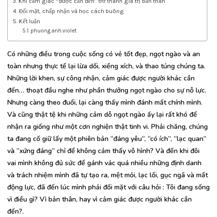
Khi cảm giác “được cần đến” trở thành giá trị bản thân
Đối mặt, chấp nhận và học cách buông
Kết luận
phuong.anh.violet
Có những điều trong cuộc sống có vẻ tốt đẹp, ngọt ngào và an
toàn nhưng thực tế lại lừa dối, xiềng xích, và thao túng chúng ta.
Những lời khen, sự công nhận, cảm giác được người khác cần
đến… thoạt đầu nghe như phần thưởng ngọt ngào cho sự nỗ lực.
Nhưng càng theo đuổi, lại càng thấy mình đánh mất chính mình.
Và cũng thật tệ khi những cảm dỗ ngọt ngào ấy lại rất khó để
nhận ra giống như một cơn nghiện thật tinh vi. Phải chăng, chúng
ta đang cố giữ lấy một phiên bản “đáng yêu”, “có ích”, “lạc quan”
và “xứng đáng” chỉ để không cảm thấy vô hình? Và đến khi đôi
vai mình không đủ sức để gánh vác quá nhiều những định danh
và trách nhiệm mình đã tự tạo ra, mệt mỏi, lạc lối, gục ngã và mất
động lực, đã đến lúc mình phải đối mặt với câu hỏi :
Tôi đang sống
vì điều gì? Vì bản thân, hay vì cảm giác được người khác cần
đến?
.