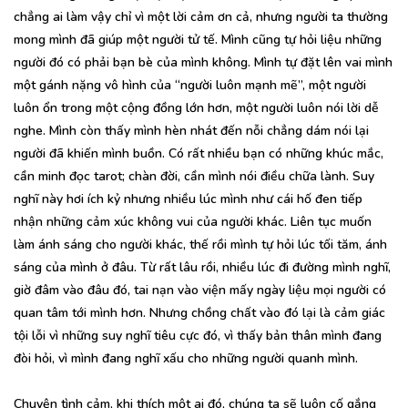
chẳng ai làm vậy chỉ vì một lời cảm ơn cả, nhưng người ta thường
mong mình đã giúp một người tử tế. Mình cũng tự hỏi liệu những
người đó có phải bạn bè của mình không. Mình tự đặt lên vai mình
một gánh nặng vô hình của “người luôn mạnh mẽ”, một người
luôn ổn trong một cộng đồng lớn hơn, một người luôn nói lời dễ
nghe. Mình còn thấy mình hèn nhát đến nỗi chẳng dám nói lại
người đã khiến mình buồn. Có rất nhiều bạn có những khúc mắc,
cần minh đọc tarot; chàn đời, cần mình nói điều chữa lành. Suy
nghĩ này hơi ích kỷ nhưng nhiều lúc mình như cái hố đen tiếp
nhận những cảm xúc không vui của người khác. Liên tục muốn
làm ánh sáng cho người khác, thế rồi mình tự hỏi lúc tối tăm, ánh
sáng của mình ở đâu. Từ rất lâu rồi, nhiều lúc đi đường mình nghĩ,
giờ đâm vào đâu đó, tai nạn vào viện mấy ngày liệu mọi người có
quan tâm tới mình hơn. Nhưng chồng chất vào đó lại là cảm giác
tội lỗi vì những suy nghĩ tiêu cực đó, vì thấy bản thân mình đang
đòi hỏi, vì mình đang nghĩ xấu cho những người quanh mình.
Chuyện tình cảm, khi thích một ai đó, chúng ta sẽ luôn cố gắng