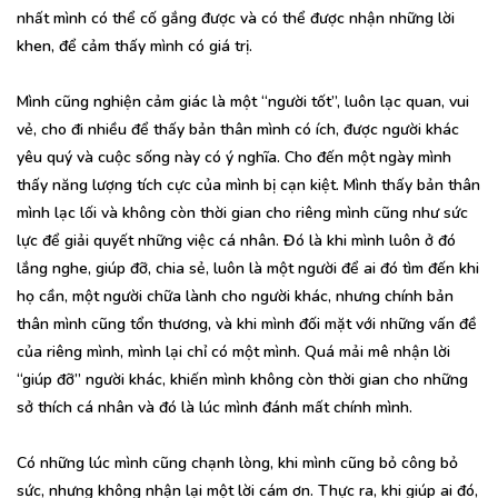
nhất mình có thể cố gắng được và có thể được nhận những lời
khen, để cảm thấy mình có giá trị.
Mình cũng nghiện cảm giác là một “người tốt”, luôn lạc quan, vui
vẻ, cho đi nhiều để thấy bản thân mình có ích, được người khác
yêu quý và cuộc sống này có ý nghĩa. Cho đến một ngày mình
thấy năng lượng tích cực của mình bị cạn kiệt. Mình thấy bản thân
mình lạc lối và không còn thời gian cho riêng mình cũng như sức
lực để giải quyết những việc cá nhân. Đó là khi mình luôn ở đó
lắng nghe, giúp đỡ, chia sẻ, luôn là một người để ai đó tìm đến khi
họ cần, một người chữa lành cho người khác, nhưng chính bản
thân mình cũng tổn thương, và khi mình đối mặt với những vấn đề
của riêng mình, mình lại chỉ có một mình. Quá mải mê nhận lời
“giúp đỡ” người khác, khiến mình không còn thời gian cho những
sở thích cá nhân và đó là lúc mình đánh mất chính mình.
Có những lúc mình cũng chạnh lòng, khi mình cũng bỏ công bỏ
sức, nhưng không nhận lại một lời cám ơn. Thực ra, khi giúp ai đó,