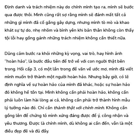
Định danh và trách nhiệm này do chính mình tạo ra, mình sẽ bước
qua được thôi. Mình cũng rất sợ rằng mình sẽ đánh mất tất cả
những gì mình đã cố gắng gây dựng, nhưng mình tò mò và khao
khát sự tự do, nhẹ nhõm và bình yên khi bản thân không còn thấy
tội lỗi hay gồng gánh những trách nhiệm không cần thiết nữa.
Dũng cảm bước ra khỏi những kỳ vọng, vai trò, hay hình ảnh
“hoàn hảo”, là bước đầu tiên để trở về với con người thật bên
trong. Hồi cấp 3, có một lần trong đề văn về ước mơ, mình đã viết
mình muốn trở thành một người hoàn hảo. Nhưng bây giờ, có lẽ
định nghĩa về sự hoàn hảo của mình đã khác, hoặc sự hoàn hảo
đó không hề tồn tại. Mình không cần phải hoàn hảo, không cần
phải luôn làm hài lòng ai cả, không cần phải trở thành hình mẫu
lý tưởng nào đó. Chỉ cần
thành thật với chính mình
. Không cần
gồng lên để chứng tỏ mình xứng đáng được để ý, công nhận và
yêu thương. Được là chính mình, dù không ai cần đến, vẫn là một
điều đẹp đẽ và đủ đầy.