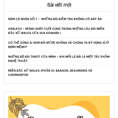
Bài viết mới
NĂM CÁ NHÂN SỐ 7 – NHỮNG BÀI KIỂM TRA KHÔNG CÓ ĐÁP ÁN
HARLECH – MẢNH GHÉP CUỐI CÙNG TRONG NHỮNG LÂU ĐÀI MIẾN
BẮC XỨ WALES CỦA VUA EDWARD I
CÓ THỂ DÙNG AI XEM BÓI ĐƯỢC KHÔNG VÀ CHÚNG TA KỲ VỌNG GÌ Ở
ĐỊNH MỆNH?
NHỮNG BỘ BÀI TAROT CỦA MÌNH – KHI MỖI LÁ BÀI LÀ MỘT TÁC PHẨM
NGHỆ THUẬT
MIỀN BẮC XỨ WALES (PHẦN 3): BANGOR, BEAUMARIS VÀ
CAERNARFON