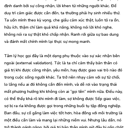
định danh bởi sự công nhận, lời khen từ những người khác. Để
duy trì cảm giác được cần đến, ta thường phải hy sinh nhiều thứ.
Ta uốn mình theo kỳ vọng, che giấu cảm xúc thật, luôn tỏ ra ổn,
hữu ích, thậm chí làm quá khả năng, không nói lời khó nghe,
không nói ra sự thật khó chấp nhận. Ranh rới giữa sự bao dung
và đánh mất chính mình lại thực sự mong manh.
Tâm lý học gọi đây là một dạng phụ thuộc vào sự xác nhận bên
ngoài (external validation). Tức là ta chỉ cảm thấy bản thân có
giá trị khi được công nhận, yêu mến, hay được giao vai trò nào đó
trong cuộc sống người khác. Ta trở nên nhạy cảm với sự từ chối,
lo lắng nếu ai đó không cần đến mình, và dễ rơi vào trạng thái
mất phương hướng khi không còn ai “gọi tên” mình nữa. Điều này,
có thể thấy khá rõ khi mình đi làm, sợ không được Sếp giao việc,
sợ bị ra rìa không được gọi trong những buổi tụ tập đồng nghiệp.
Ban đầu, sự cố gắng làm việc tốt hơn, hòa đồng với môi trường là
một điều cần làm và mang lại những niềm vui. Nhưng lâu dần, nó
trở thành gánh nặng, bởi giá trị bản thân mình giờ đây bị gắn chặt