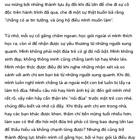
vui mừng bởi những thành tựu ấy đôi khi đủ lớn để che đi sự cô
độc trên hành trình đã qua, che đi một sự thật buồn bã rằng
“chẳng có ai tin tưởng, và ủng hộ điều mình muốn làm”.
Từ nhỏ, mỗi sự cố gắng chăm ngoan, học giỏi ngoài vì mình thích
học ra, còn vì để nhận được sự yêu thương từ những người xung
quanh. Mình không phải một đứa trẻ có gì đó nổi bật. Mình không
xinh đẹp, không thông minh cũng chẳng lanh lợi hay khéo léo.
Mình nhận thức được điều đó khi nghe những nhận xét và so
sánh với anh chị em bạn bè từ những người xung quanh. Khi đó,
mình luôn nghĩ mình chẳng là ai ngoài một con bé luôn bị lấy ra
làm trò đùa. Nhiều câu nói hay hình ảnh ký ức đến giờ mình nhớ
rất rõ, vậy nên hãy cẩn thận khi “nói đùa” trước mặt trẻ con nhé,
chúng đều biết và nhớ cả đấy. Khi thấy anh chị em trong nhà,
hay các bạn khác được khen, thậm chí tiền mừng tuổi nhiều hơn,
làm sao có thể đòi hỏi một đứa trẻ phải có lòng bao dung lớn lao
để thấu hiểu và không chạnh lòng được? Nhưng đó cũng trở
thành động lực khiến mình cố gắng học, bởi vì học giỏi là điều duy