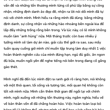
vấn đề và những tổn thương mình từng cố phủ lấp bằng sự công
nhận, những định danh ảo đẹp đẽ, nhận ra lời nói dối mình đã tự
nói với chính mình. Mình hiểu ra rằng mình đã dùng bằng những
định danh, sự công nhận và những hào nhoáng bên ngoài kia để
lấp đầy những trống rỗng bên trong. Và lúc này, có lẽ mình không
muốn làm “anh hùng” nữa. Mới tháng trước còn bao nhiêu ý
tưởng mình sẽ làm dự án nào, giải cứu thế giới ra sao, sau mấy
tuần quay cuồng giờ mình chỉ muốn tập trung làm duy nhất 1 việc
hoàn thành nghiên cứu của mình đúng hạn, ngủ đủ giấc, ăn ngon
đủ bữa, muốn ngồi yên để nghe tiếng nói bên trong đang cố gắng
gào thét.
Mình nghĩ đã đến lúc mình đặt ra ranh giới rõ ràng hơn, nói không
với một thói quen, lối sống và tương tác, mối quan hệ không còn
tốt với mình nữa. Mình cần thêm thời gian để ngồi lại với chính
mình, ngồi xuống với những tổn thương này, ngắm nghía, hiểu về
về bản thân vốn dĩ đã chẳng hoàn hảo. Việc hoàn toàn loại bỏ
bóng tối là không thể, nhưng mình có thể học cách sống hài hòa