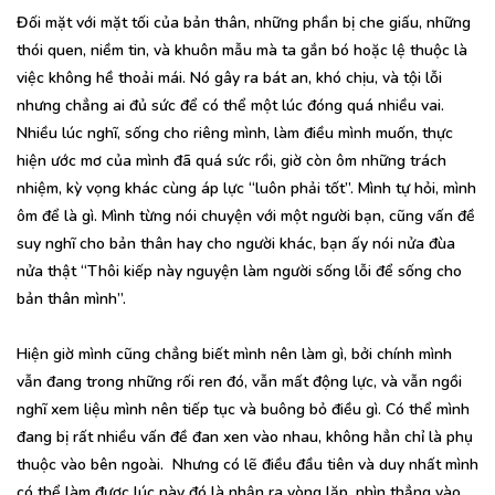
Đối mặt với mặt tối của bản thân, những phần bị che giấu, những
thói quen, niềm tin, và khuôn mẫu mà ta gắn bó hoặc lệ thuộc là
việc không hề thoải mái. Nó gây ra bát an, khó chịu, và tội lỗi
nhưng chẳng ai đủ sức để có thể một lúc đóng quá nhiều vai.
Nhiều lúc nghĩ, sống cho riêng mình, làm điều mình muốn, thực
hiện ước mơ của mình đã quá sức rồi, giờ còn ôm những trách
nhiệm, kỳ vọng khác cùng áp lực “luôn phải tốt”. Mình tự hỏi, mình
ôm để là gì. Mình từng nói chuyện với một người bạn, cũng vấn đề
suy nghĩ cho bản thân hay cho người khác, bạn ấy nói nửa đùa
nửa thật “Thôi kiếp này nguyện làm người sống lỗi để sống cho
bản thân mình”.
Hiện giờ mình cũng chẳng biết mình nên làm gì, bởi chính mình
vẫn đang trong những rối ren đó, vẫn mất động lực, và vẫn ngồi
nghĩ xem liệu mình nên tiếp tục và buông bỏ điều gì. Có thể mình
đang bị rất nhiều vấn đề đan xen vào nhau, không hẳn chỉ là phụ
thuộc vào bên ngoài. Nhưng có lẽ điều đầu tiên và duy nhất mình
có thể làm được lúc này đó là nhận ra vòng lặp, nhìn thẳng vào