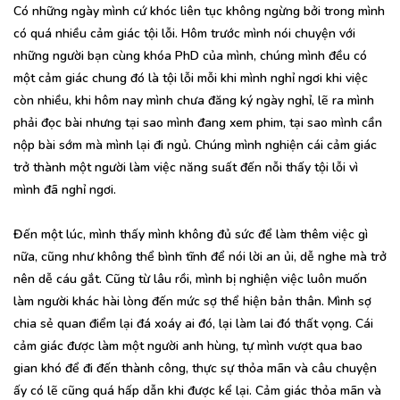
Có những ngày mình cứ khóc liên tục không ngừng bởi trong mình
có quá nhiều cảm giác tội lỗi. Hôm trước mình nói chuyện với
những người bạn cùng khóa PhD của mình, chúng mình đều có
một cảm giác chung đó là tội lỗi mỗi khi mình nghỉ ngơi khi việc
còn nhiều, khi hôm nay mình chưa đăng ký ngày nghỉ, lẽ ra mình
phải đọc bài nhưng tại sao mình đang xem phim, tại sao mình cần
nộp bài sớm mà mình lại đi ngủ. Chúng mình nghiện cái cảm giác
trở thành một người làm việc năng suất đến nỗi thấy tội lỗi vì
mình đã nghỉ ngơi.
Đến một lúc, mình thấy mình không đủ sức để làm thêm việc gì
nữa, cũng như không thể bình tĩnh để nói lời an ủi, dễ nghe mà trở
nên dễ cáu gắt. Cũng từ lâu rồi, mình bị nghiện việc luôn muốn
làm người khác hài lòng đến mức sợ thể hiện bản thân. Mình sợ
chia sẻ quan điểm lại đá xoáy ai đó, lại làm lai đó thất vọng. Cái
cảm giác được làm một người anh hùng, tự mình vượt qua bao
gian khó để đi đến thành công, thực sự thỏa mãn và câu chuyện
ấy có lẽ cũng quá hấp dẫn khi được kể lại. Cảm giác thỏa mãn và