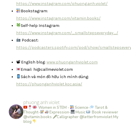
https://www.instagram.com/phuong.anh.violet/
Bookstagram:
https://www.instagram.com/vitamin.books/
Self-help Instagram:
https://www.instagram.com/_smallstepseveryday_/
Podcast:
https://podcasters.spotify.com/pod/show/smallstepsever
📽 English blog:
www.phuonganhviolet.com
Email:
hi@callmeviolet.com
Sách và món đồ hữu ích mình dùng:
https://phuonganhviolet.koc.asia/
phuong.anh.violet
Women in STEM -
Science-
Tarot &
Thought-
Expression-
Music
Book reviewer
@vitamin.books
🖋Calligrapher @letterfromviolet
My
blog