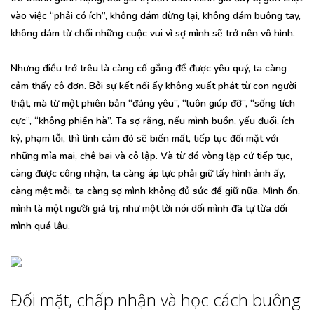
vào việc “phải có ích”, không dám dừng lại, không dám buông tay,
không dám từ chối những cuộc vui vì sợ mình sẽ trở nên vô hình.
Nhưng điều trớ trêu là càng cố gắng để được yêu quý, ta càng
cảm thấy cô đơn. Bởi sự kết nối ấy không xuất phát từ con người
thật, mà từ một phiên bản “đáng yêu”, “luôn giúp đỡ”, “sống tích
cực”, “không phiền hà”. Ta sợ rằng, nếu mình buồn, yếu đuối, ích
kỷ, phạm lỗi, thì tình cảm đó sẽ biến mất, tiếp tục đối mặt với
những mỉa mai, chê bai và cô lập. Và từ đó vòng lặp cứ tiếp tục,
càng được công nhận, ta càng áp lực phải giữ lấy hình ảnh ấy,
càng mệt mỏi, ta càng sợ mình không đủ sức để giữ nữa. Mình ổn,
mình là một người giá trị, như một lời nói dối mình đã tự lừa dối
mình quá lâu.
Đối mặt, chấp nhận và học cách buông