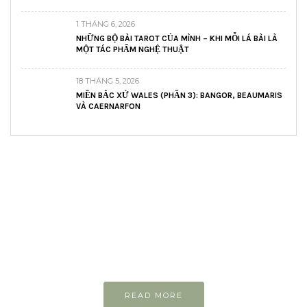
1 THÁNG 6, 2026
NHỮNG BỘ BÀI TAROT CỦA MÌNH – KHI MỖI LÁ BÀI LÀ
MỘT TÁC PHẨM NGHỆ THUẬT
18 THÁNG 5, 2026
MIỀN BẮC XỨ WALES (PHẦN 3): BANGOR, BEAUMARIS
VÀ CAERNARFON
READ AND LEARN
Inspiring articles
Những bài viết hay tớ lưu lại để cùng đọc
READ MORE