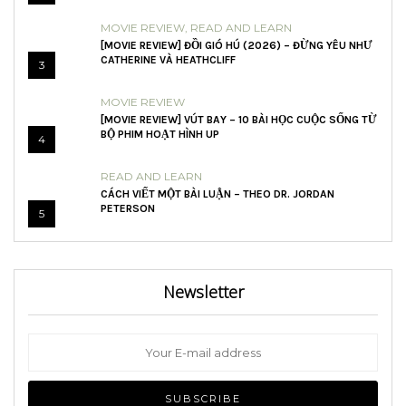
MOVIE REVIEW
,
READ AND LEARN
[MOVIE REVIEW] ĐỒI GIÓ HÚ (2026) – ĐỪNG YÊU NHƯ
CATHERINE VÀ HEATHCLIFF
3
MOVIE REVIEW
[MOVIE REVIEW] VÚT BAY – 10 BÀI HỌC CUỘC SỐNG TỪ
BỘ PHIM HOẠT HÌNH UP
4
READ AND LEARN
CÁCH VIẾT MỘT BÀI LUẬN – THEO DR. JORDAN
PETERSON
5
Newsletter