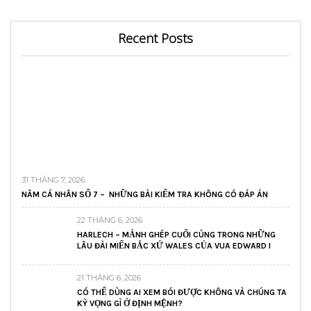
Recent Posts
31 THÁNG 7, 2026
NĂM CÁ NHÂN SỐ 7 – NHỮNG BÀI KIỂM TRA KHÔNG CÓ ĐÁP ÁN
22 THÁNG 6, 2026
HARLECH – MẢNH GHÉP CUỐI CÙNG TRONG NHỮNG
LÂU ĐÀI MIẾN BẮC XỨ WALES CỦA VUA EDWARD I
21 THÁNG 6, 2026
CÓ THỂ DÙNG AI XEM BÓI ĐƯỢC KHÔNG VÀ CHÚNG TA
KỲ VỌNG GÌ Ở ĐỊNH MỆNH?