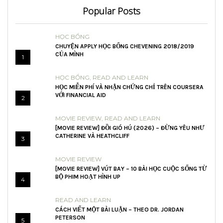
Popular Posts
HỌC BỔNG
CHUYỆN APPLY HỌC BỔNG CHEVENING 2018/2019
CỦA MÌNH
1
HỌC BỔNG
,
READ AND LEARN
HỌC MIỄN PHÍ VÀ NHẬN CHỨNG CHỈ TRÊN COURSERA
VỚI FINANCIAL AID
2
MOVIE REVIEW
,
READ AND LEARN
[MOVIE REVIEW] ĐỒI GIÓ HÚ (2026) – ĐỪNG YÊU NHƯ
CATHERINE VÀ HEATHCLIFF
3
MOVIE REVIEW
[MOVIE REVIEW] VÚT BAY – 10 BÀI HỌC CUỘC SỐNG TỪ
BỘ PHIM HOẠT HÌNH UP
4
READ AND LEARN
CÁCH VIẾT MỘT BÀI LUẬN – THEO DR. JORDAN
PETERSON
5