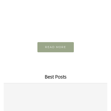
READ AND LEARN
Inspiring articles
Những bài viết hay tớ lưu lại để cùng đọc
READ MORE
Best Posts