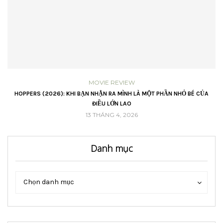
MOVIE REVIEW
VŨ
HOPPERS (2026): KHI BẠN NHẬN RA MÌNH LÀ MỘT PHẦN NHỎ BÉ CỦA
ĐIỀU LỚN LAO
13 THÁNG 4, 2026
Danh mục
Danh
Danh
Chọn danh mục
mục
mục