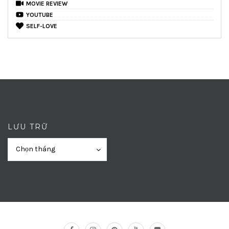
MOVIE REVIEW
YOUTUBE
SELF-LOVE
LƯU TRỮ
Lưu
Lưu
Chọn tháng
trữ
trữ