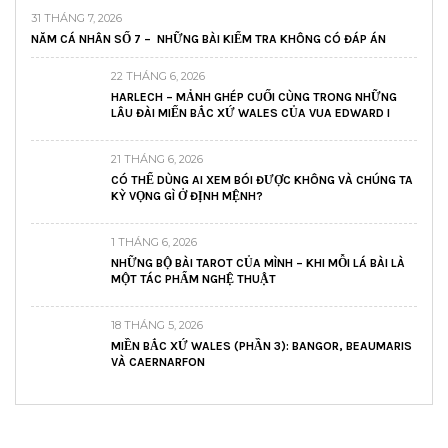
31 THÁNG 7, 2026
NĂM CÁ NHÂN SỐ 7 – NHỮNG BÀI KIỂM TRA KHÔNG CÓ ĐÁP ÁN
22 THÁNG 6, 2026
HARLECH – MẢNH GHÉP CUỐI CÙNG TRONG NHỮNG
LÂU ĐÀI MIẾN BẮC XỨ WALES CỦA VUA EDWARD I
21 THÁNG 6, 2026
CÓ THỂ DÙNG AI XEM BÓI ĐƯỢC KHÔNG VÀ CHÚNG TA
KỲ VỌNG GÌ Ở ĐỊNH MỆNH?
1 THÁNG 6, 2026
NHỮNG BỘ BÀI TAROT CỦA MÌNH – KHI MỖI LÁ BÀI LÀ
MỘT TÁC PHẨM NGHỆ THUẬT
18 THÁNG 5, 2026
MIỀN BẮC XỨ WALES (PHẦN 3): BANGOR, BEAUMARIS
VÀ CAERNARFON