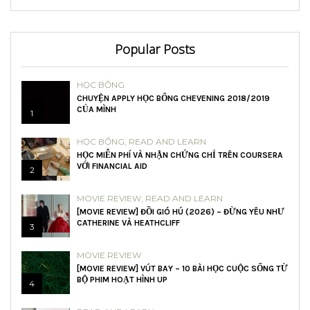
Popular Posts
HỌC BỔNG
CHUYỆN APPLY HỌC BỔNG CHEVENING 2018/2019
CỦA MÌNH
1
HỌC BỔNG
,
READ AND LEARN
HỌC MIỄN PHÍ VÀ NHẬN CHỨNG CHỈ TRÊN COURSERA
VỚI FINANCIAL AID
2
MOVIE REVIEW
,
READ AND LEARN
[MOVIE REVIEW] ĐỒI GIÓ HÚ (2026) – ĐỪNG YÊU NHƯ
CATHERINE VÀ HEATHCLIFF
3
MOVIE REVIEW
[MOVIE REVIEW] VÚT BAY – 10 BÀI HỌC CUỘC SỐNG TỪ
BỘ PHIM HOẠT HÌNH UP
4