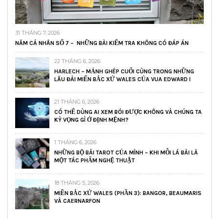
31 THÁNG 7, 2026
NĂM CÁ NHÂN SỐ 7 – NHỮNG BÀI KIỂM TRA KHÔNG CÓ ĐÁP ÁN
22 THÁNG 6, 2026
HARLECH – MẢNH GHÉP CUỐI CÙNG TRONG NHỮNG
LÂU ĐÀI MIẾN BẮC XỨ WALES CỦA VUA EDWARD I
21 THÁNG 6, 2026
CÓ THỂ DÙNG AI XEM BÓI ĐƯỢC KHÔNG VÀ CHÚNG TA
KỲ VỌNG GÌ Ở ĐỊNH MỆNH?
1 THÁNG 6, 2026
NHỮNG BỘ BÀI TAROT CỦA MÌNH – KHI MỖI LÁ BÀI LÀ
MỘT TÁC PHẨM NGHỆ THUẬT
18 THÁNG 5, 2026
MIỀN BẮC XỨ WALES (PHẦN 3): BANGOR, BEAUMARIS
VÀ CAERNARFON