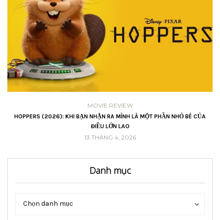
MOVIE REVIEW
VŨ
HOPPERS (2026): KHI BẠN NHẬN RA MÌNH LÀ MỘT PHẦN NHỎ BÉ CỦA
ĐIỀU LỚN LAO
13 THÁNG 4, 2026
Danh mục
Danh
Danh
Chọn danh mục
mục
mục