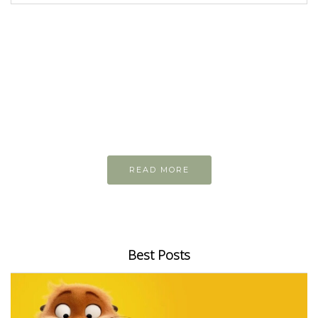
READ AND LEARN
Inspiring articles
Những bài viết hay tớ lưu lại để cùng đọc
READ MORE
Best Posts