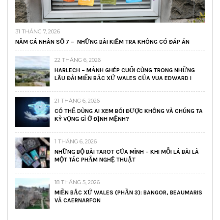
31 THÁNG 7, 2026
NĂM CÁ NHÂN SỐ 7 – NHỮNG BÀI KIỂM TRA KHÔNG CÓ ĐÁP ÁN
22 THÁNG 6, 2026
HARLECH – MẢNH GHÉP CUỐI CÙNG TRONG NHỮNG
LÂU ĐÀI MIẾN BẮC XỨ WALES CỦA VUA EDWARD I
21 THÁNG 6, 2026
CÓ THỂ DÙNG AI XEM BÓI ĐƯỢC KHÔNG VÀ CHÚNG TA
KỲ VỌNG GÌ Ở ĐỊNH MỆNH?
1 THÁNG 6, 2026
NHỮNG BỘ BÀI TAROT CỦA MÌNH – KHI MỖI LÁ BÀI LÀ
MỘT TÁC PHẨM NGHỆ THUẬT
18 THÁNG 5, 2026
MIỀN BẮC XỨ WALES (PHẦN 3): BANGOR, BEAUMARIS
VÀ CAERNARFON