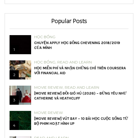
Popular Posts
HỌC BỔNG
CHUYỆN APPLY HỌC BỔNG CHEVENING 2018/2019
CỦA MÌNH
1
HỌC BỔNG
,
READ AND LEARN
HỌC MIỄN PHÍ VÀ NHẬN CHỨNG CHỈ TRÊN COURSERA
VỚI FINANCIAL AID
2
MOVIE REVIEW
,
READ AND LEARN
[MOVIE REVIEW] ĐỒI GIÓ HÚ (2026) – ĐỪNG YÊU NHƯ
CATHERINE VÀ HEATHCLIFF
3
MOVIE REVIEW
[MOVIE REVIEW] VÚT BAY – 10 BÀI HỌC CUỘC SỐNG TỪ
BỘ PHIM HOẠT HÌNH UP
4
READ AND LEARN