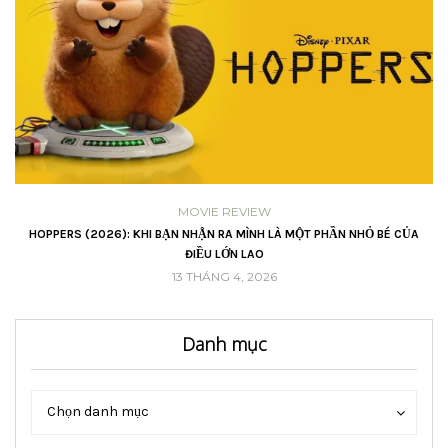
MOVIE REVIEW
VŨ
HOPPERS (2026): KHI BẠN NHẬN RA MÌNH LÀ MỘT PHẦN NHỎ BÉ CỦA
ĐIỀU LỚN LAO
13 THÁNG 4, 2026
Danh mục
Danh
Danh
Chọn danh mục
mục
mục