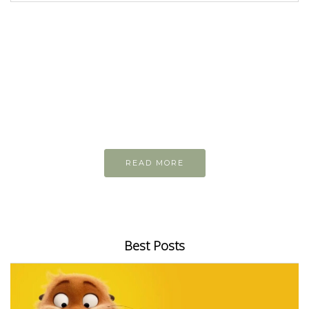
READ AND LEARN
Inspiring articles
Những bài viết hay tớ lưu lại để cùng đọc
READ MORE
Best Posts