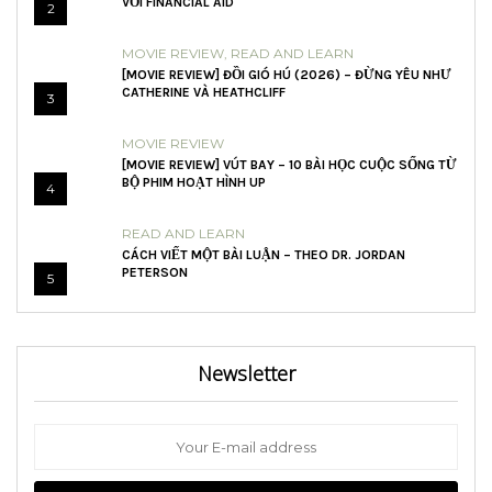
VỚI FINANCIAL AID
2
MOVIE REVIEW
,
READ AND LEARN
[MOVIE REVIEW] ĐỒI GIÓ HÚ (2026) – ĐỪNG YÊU NHƯ
CATHERINE VÀ HEATHCLIFF
3
MOVIE REVIEW
[MOVIE REVIEW] VÚT BAY – 10 BÀI HỌC CUỘC SỐNG TỪ
BỘ PHIM HOẠT HÌNH UP
4
READ AND LEARN
CÁCH VIẾT MỘT BÀI LUẬN – THEO DR. JORDAN
PETERSON
5
Newsletter