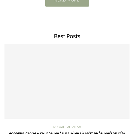
READ MORE
Best Posts
MOVIE REVIEW
VŨ
HOPPERS (2026): KHI BẠN NHẬN RA MÌNH LÀ MỘT PHẦN NHỎ BÉ CỦA