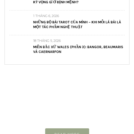
KỲ VỌNG GÌ Ở ĐỊNH MỆNH?
1 THÁNG 6, 2026
NHỮNG BỘ BÀI TAROT CỦA MÌNH – KHI MỖI LÁ BÀI LÀ
MỘT TÁC PHẨM NGHỆ THUẬT
18 THÁNG 5, 2026
MIỀN BẮC XỨ WALES (PHẦN 3): BANGOR, BEAUMARIS
VÀ CAERNARFON
READ AND LEARN
Inspiring articles
Những bài viết hay tớ lưu lại để cùng đọc