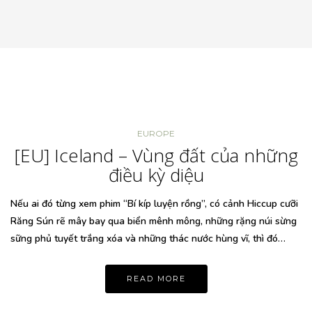
EUROPE
[EU] Iceland – Vùng đất của những
điều kỳ diệu
Nếu ai đó từng xem phim “Bí kíp luyện rồng”, có cảnh Hiccup cưỡi
Răng Sún rẽ mây bay qua biển mênh mông, những rặng núi sừng
sững phủ tuyết trắng xóa và những thác nước hùng vĩ, thì đó…
READ MORE