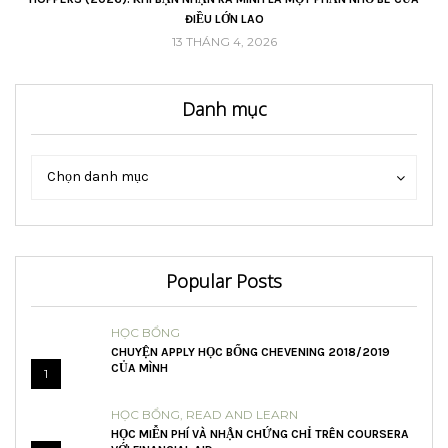
ĐIỀU LỚN LAO
13 THÁNG 4, 2026
Danh mục
Danh
Danh
Chọn danh mục
mục
mục
Popular Posts
HỌC BỔNG
CHUYỆN APPLY HỌC BỔNG CHEVENING 2018/2019
CỦA MÌNH
1
HỌC BỔNG
,
READ AND LEARN
HỌC MIỄN PHÍ VÀ NHẬN CHỨNG CHỈ TRÊN COURSERA