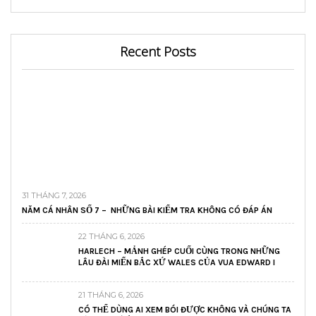
Recent Posts
31 THÁNG 7, 2026
NĂM CÁ NHÂN SỐ 7 – NHỮNG BÀI KIỂM TRA KHÔNG CÓ ĐÁP ÁN
22 THÁNG 6, 2026
HARLECH – MẢNH GHÉP CUỐI CÙNG TRONG NHỮNG
LÂU ĐÀI MIẾN BẮC XỨ WALES CỦA VUA EDWARD I
21 THÁNG 6, 2026
CÓ THỂ DÙNG AI XEM BÓI ĐƯỢC KHÔNG VÀ CHÚNG TA