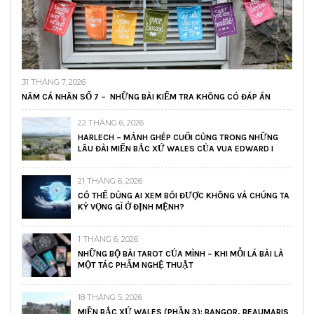
31 THÁNG 7, 2026
NĂM CÁ NHÂN SỐ 7 – NHỮNG BÀI KIỂM TRA KHÔNG CÓ ĐÁP ÁN
22 THÁNG 6, 2026
HARLECH – MẢNH GHÉP CUỐI CÙNG TRONG NHỮNG
LÂU ĐÀI MIẾN BẮC XỨ WALES CỦA VUA EDWARD I
21 THÁNG 6, 2026
CÓ THỂ DÙNG AI XEM BÓI ĐƯỢC KHÔNG VÀ CHÚNG TA
KỲ VỌNG GÌ Ở ĐỊNH MỆNH?
1 THÁNG 6, 2026
NHỮNG BỘ BÀI TAROT CỦA MÌNH – KHI MỖI LÁ BÀI LÀ
MỘT TÁC PHẨM NGHỆ THUẬT
18 THÁNG 5, 2026
MIỀN BẮC XỨ WALES (PHẦN 3): BANGOR, BEAUMARIS