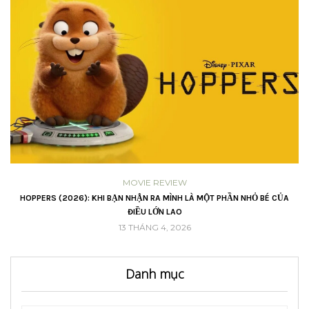
MOVIE REVIEW
VŨ
HOPPERS (2026): KHI BẠN NHẬN RA MÌNH LÀ MỘT PHẦN NHỎ BÉ CỦA
ĐIỀU LỚN LAO
13 THÁNG 4, 2026
Danh mục