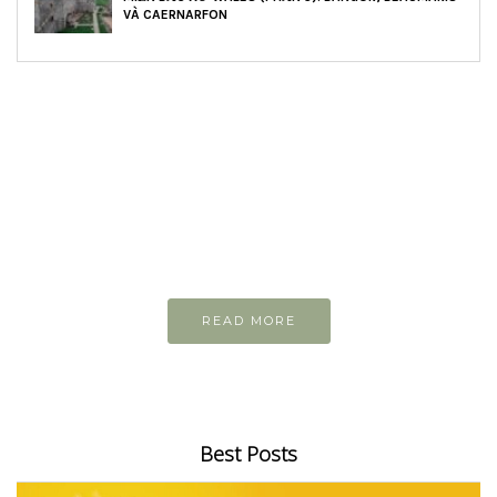
VÀ CAERNARFON
READ AND LEARN
Inspiring articles
Những bài viết hay tớ lưu lại để cùng đọc
READ MORE
Best Posts