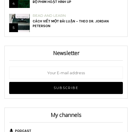
BỘ PHIM HOẠT HÌNH UP
4
READ AND LEARN
CÁCH VIẾT MỘT BÀI LUẬN – THEO DR. JORDAN
PETERSON
5
Newsletter
My channels
PODCAST