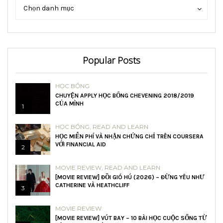
Danh
Danh
Chọn danh mục
mục
mục
Popular Posts
HỌC BỔNG
CHUYỆN APPLY HỌC BỔNG CHEVENING 2018/2019
CỦA MÌNH
1
HỌC BỔNG
,
READ AND LEARN
HỌC MIỄN PHÍ VÀ NHẬN CHỨNG CHỈ TRÊN COURSERA
VỚI FINANCIAL AID
2
MOVIE REVIEW
,
READ AND LEARN
[MOVIE REVIEW] ĐỒI GIÓ HÚ (2026) – ĐỪNG YÊU NHƯ
CATHERINE VÀ HEATHCLIFF
3
MOVIE REVIEW
[MOVIE REVIEW] VÚT BAY – 10 BÀI HỌC CUỘC SỐNG TỪ