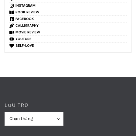
INSTAGRAM
BOOK REVIEW
FACEBOOK
CALLIGRAPHY
MOVIE REVIEW
YOUTUBE
SELF-LOVE
LƯU TRỮ
Lưu
Lưu
Chọn tháng
trữ
trữ