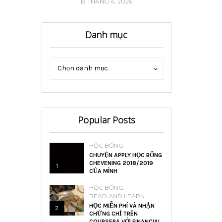
6
13 THÁNG 4, 2026
16 
Danh mục
Danh
Danh
Chọn danh mục
mục
mục
Popular Posts
HỌC BỔNG
CHUYỆN APPLY HỌC BỔNG
CHEVENING 2018/2019
1
CỦA MÌNH
HỌC BỔNG
,
READ AND LEARN
HỌC MIỄN PHÍ VÀ NHẬN
2
CHỨNG CHỈ TRÊN
COURSERA VỚI FINANCIAL