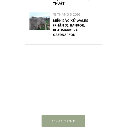
THUẬT
18 THÁNG 5, 2026
MIỀN BẮC XỨ WALES
(PHẦN 3): BANGOR,
BEAUMARIS VÀ
CAERNARFON
READ AND LEARN
Inspiring articles
Những bài viết hay tớ lưu lại để
cùng đọc
READ MORE