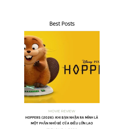
Best Posts
OWING
MOVIE REVIEW
CH – 2 HÀO ÂM
HOPPERS (2026): KHI BẠN NHẬN RA MÌNH LÀ
LỜI HỨA CHO NĂ
VŨ TRỤ
MỘT PHẦN NHỎ BÉ CỦA ĐIỀU LỚN LAO
TI