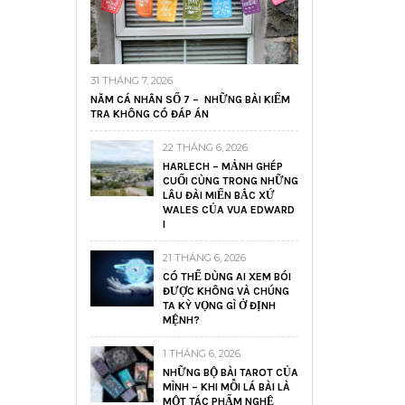
31 THÁNG 7, 2026
NĂM CÁ NHÂN SỐ 7 – NHỮNG BÀI KIỂM
TRA KHÔNG CÓ ĐÁP ÁN
22 THÁNG 6, 2026
HARLECH – MẢNH GHÉP
CUỐI CÙNG TRONG NHỮNG
LÂU ĐÀI MIẾN BẮC XỨ
WALES CỦA VUA EDWARD
I
21 THÁNG 6, 2026
CÓ THỂ DÙNG AI XEM BÓI
ĐƯỢC KHÔNG VÀ CHÚNG
TA KỲ VỌNG GÌ Ở ĐỊNH
MỆNH?
1 THÁNG 6, 2026
NHỮNG BỘ BÀI TAROT CỦA
MÌNH – KHI MỖI LÁ BÀI LÀ
MỘT TÁC PHẨM NGHỆ