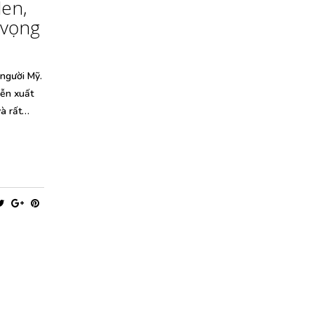
len,
 vọng
 người Mỹ.
iễn xuất
và rất…