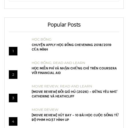
Popular Posts
HỌC BỔNG
CHUYỆN APPLY HỌC BỔNG CHEVENING 2018/2019
CỦA MÌNH
1
HỌC BỔNG
,
READ AND LEARN
HỌC MIỄN PHÍ VÀ NHẬN CHỨNG CHỈ TRÊN COURSERA
VỚI FINANCIAL AID
2
MOVIE REVIEW
,
READ AND LEARN
[MOVIE REVIEW] ĐỒI GIÓ HÚ (2026) – ĐỪNG YÊU NHƯ
CATHERINE VÀ HEATHCLIFF
3
MOVIE REVIEW
[MOVIE REVIEW] VÚT BAY – 10 BÀI HỌC CUỘC SỐNG TỪ
BỘ PHIM HOẠT HÌNH UP
4