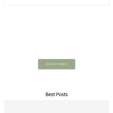
READ AND LEARN
Inspiring articles
Những bài viết hay tớ lưu lại để cùng đọc
READ MORE
Best Posts