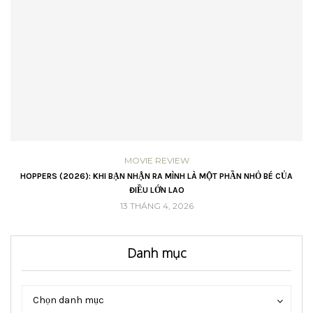
MOVIE REVIEW
VŨ
HOPPERS (2026): KHI BẠN NHẬN RA MÌNH LÀ MỘT PHẦN NHỎ BÉ CỦA
ĐIỀU LỚN LAO
13 THÁNG 4, 2026
Danh mục
Danh
Danh
Chọn danh mục
mục
mục