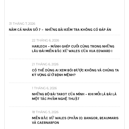
31 THÁNG 7, 2026
NĂM CÁ NHÂN SỐ 7 – NHỮNG BÀI KIỂM TRA KHÔNG CÓ ĐÁP ÁN
22 THÁNG 6, 2026
HARLECH – MẢNH GHÉP CUỐI CÙNG TRONG NHỮNG
LÂU ĐÀI MIẾN BẮC XỨ WALES CỦA VUA EDWARD I
21 THÁNG 6, 2026
CÓ THỂ DÙNG AI XEM BÓI ĐƯỢC KHÔNG VÀ CHÚNG TA
KỲ VỌNG GÌ Ở ĐỊNH MỆNH?
1 THÁNG 6, 2026
NHỮNG BỘ BÀI TAROT CỦA MÌNH – KHI MỖI LÁ BÀI LÀ
MỘT TÁC PHẨM NGHỆ THUẬT
18 THÁNG 5, 2026
MIỀN BẮC XỨ WALES (PHẦN 3): BANGOR, BEAUMARIS
VÀ CAERNARFON