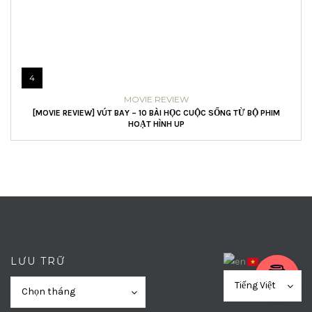
4
MOVIE REVIEW
[MOVIE REVIEW] VÚT BAY – 10 BÀI HỌC CUỘC SỐNG TỪ BỘ PHIM
HOẠT HÌNH UP
LƯU TRỮ
Lưu
Lưu
Tiếng Việt
Chọn tháng
trữ
trữ