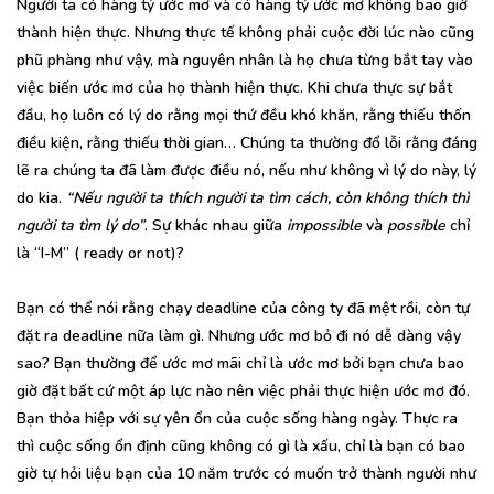
Người ta có hàng tỷ ước mơ và có hàng tỷ ước mơ không bao giờ
thành hiện thực. Nhưng thực tế không phải cuộc đời lúc nào cũng
phũ phàng như vậy, mà nguyên nhân là họ chưa từng bắt tay vào
việc biến ước mơ của họ thành hiện thực. Khi chưa thực sự bắt
đầu, họ luôn có lý do rằng mọi thứ đều khó khăn, rằng thiếu thốn
điều kiện, rằng thiếu thời gian… Chúng ta thường đổ lỗi rằng đáng
lẽ ra chúng ta đã làm được điều nó, nếu như không vì lý do này, lý
do kia.
“Nếu người ta thích người ta tìm cách, còn không thích thì
người ta tìm lý do”
. Sự khác nhau giữa
impossible
và
possible
chỉ
là “I-M” ( ready or not)?
Bạn có thể nói rằng chạy deadline của công ty đã mệt rồi, còn tự
đặt ra deadline nữa làm gì. Nhưng ước mơ bỏ đi nó dễ dàng vậy
sao? Bạn thường để ước mơ mãi chỉ là ước mơ bởi bạn chưa bao
giờ đặt bất cứ một áp lực nào nên việc phải thực hiện ước mơ đó.
Bạn thỏa hiệp với sự yên ổn của cuộc sống hàng ngày. Thực ra
thì cuộc sống ổn định cũng không có gì là xấu, chỉ là bạn có bao
giờ tự hỏi liệu bạn của 10 năm trước có muốn trở thành người như