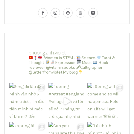
phuong.anh.violet
Women in STEM -
Science-
Tarot &
Thought-
Expression-
Music
Book
reviewer @vitamin.books
🖋Calligrapher
@letterfromviolet
My blog