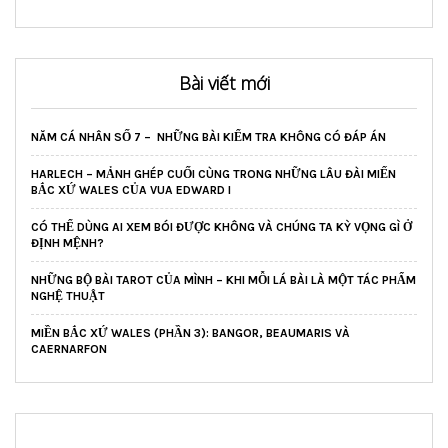
Bài viết mới
NĂM CÁ NHÂN SỐ 7 – NHỮNG BÀI KIỂM TRA KHÔNG CÓ ĐÁP ÁN
HARLECH – MẢNH GHÉP CUỐI CÙNG TRONG NHỮNG LÂU ĐÀI MIẾN
BẮC XỨ WALES CỦA VUA EDWARD I
CÓ THỂ DÙNG AI XEM BÓI ĐƯỢC KHÔNG VÀ CHÚNG TA KỲ VỌNG GÌ Ở
ĐỊNH MỆNH?
NHỮNG BỘ BÀI TAROT CỦA MÌNH – KHI MỖI LÁ BÀI LÀ MỘT TÁC PHẨM
NGHỆ THUẬT
MIỀN BẮC XỨ WALES (PHẦN 3): BANGOR, BEAUMARIS VÀ
CAERNARFON