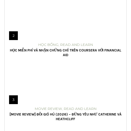
2
HỌC BỔNG
,
READ AND LEARN
HỌC MIỄN PHÍ VÀ NHẬN CHỨNG CHỈ TRÊN COURSERA VỚI FINANCIAL
AID
3
MOVIE REVIEW
,
READ AND LEARN
[MOVIE REVIEW] ĐỒI GIÓ HÚ (2026) – ĐỪNG YÊU NHƯ CATHERINE VÀ
HEATHCLIFF