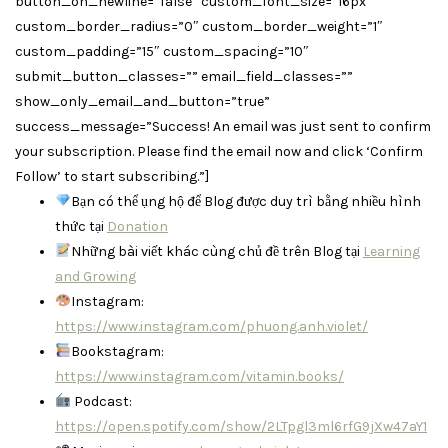
button_on_newline=”false” custom_font_size=”16px”
custom_border_radius=”0″ custom_border_weight=”1″
custom_padding=”15″ custom_spacing=”10″
submit_button_classes=”” email_field_classes=””
show_only_email_and_button=”true”
success_message=”Success! An email was just sent to confirm
your subscription. Please find the email now and click ‘Confirm
Follow’ to start subscribing.”]
Bạn có thể ụng hộ để Blog được duy trì bằng nhiều hình
thức tại
Donation
Những bài viết khác cùng chủ đề trên Blog tại
Learning
and Growing
Instagram:
https://www.instagram.com/phuong.anh.violet/
Bookstagram:
https://www.instagram.com/vitamin.books/
Podcast:
https://open.spotify.com/show/2LTpgl3ml6rfG9jXw47aY1