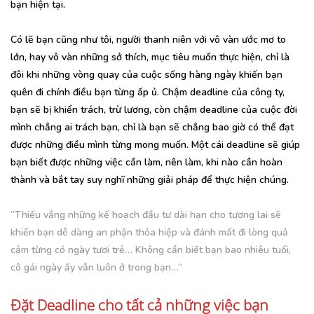
bạn hiện tại.
Có lẽ bạn cũng như tôi, người thanh niên với vô vàn ước mơ to
lớn, hay vô vàn những sở thích, mục tiêu muốn thực hiện, chỉ là
đôi khi những vòng quay của cuộc sống hàng ngày khiến bạn
quên đi chính điều bạn từng ấp ủ. Chậm deadline của công ty,
bạn sẽ bị khiển trách, trừ lương, còn chậm deadline của cuộc đời
mình chẳng ai trách bạn, chỉ là bạn sẽ chẳng bao giờ có thể đạt
được những điều mình từng mong muốn. Một cái deadline sẽ giúp
bạn biết được những việc cần làm, nên làm, khi nào cần hoàn
thành và bắt tay suy nghĩ những giải pháp để thực hiện chúng.
“Thiếu vắng những kế hoạch đầu tư dài hạn cho tương lai sẽ
khiến bạn dễ dàng an phận thỏa hiệp và đánh mất đi lòng quả
cảm từng có ngày tươi trẻ… Không cần biết bạn bao nhiêu tuổi,
cô gái ngày ấy vẫn luôn ở trong bạn…”
Đặt Deadline cho tất cả những việc bạn