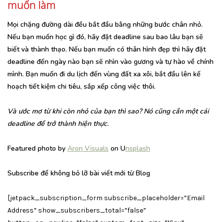
muốn làm
Mọi chặng đường dài đều bắt đầu bằng những bước chân nhỏ.
Nếu bạn muốn học gì đó, hãy đặt deadline sau bao lâu bạn sẽ
biết và thành thạo. Nếu bạn muốn có thân hình đẹp thì hãy đặt
deadline đến ngày nào bạn sẽ nhìn vào gương và tự hào về chính
mình. Bạn muốn đi du lịch đến vùng đất xa xôi, bắt đầu lên kế
hoạch tiết kiệm chi tiêu, sắp xếp công việc thôi.
Và ước mơ từ khi còn nhỏ của bạn thì sao? Nó cũng cần một cái
deadline để trở thành hiện thực.
Featured photo by
Aron Visuals
on U
nsplash
Subscribe để không bỏ lỡ bài viết mới từ Blog
[jetpack_subscription_form subscribe_placeholder=”Email
Address” show_subscribers_total=”false”