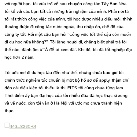
với người bạn, tôi vừa trở về sau chuyến công tác Tây Ban Nha,
tôi kể với các bạn tất cả những trải nghiệm của mình. Phải nói là
tôi rất thích công việc của mình, tôi học được nhiều điều mới, thỉnh
thoảng được đi công tác nước ngoài, thu nhập ổn, chế độ của
công ty tốt. Rồi một cậu bạn hỏi “Công việc tốt thế cậu còn muốn
đi du học nữa không?”. Tôi lặng người đi, chẳng biết phải trả lời
thế nào, đành ậm ừ “À để tớ xem đã”. Khi đó, tôi đã tốt nghiệp đại
học hơn 2 năm.
Tôi ước mơ đi du học lâu đến như thế, nhưng chưa bao giờ tôi
chính thức nghiêm túc chuẩn bị một bộ hồ sơ để apply, thậm chí
đến cái điều kiện tối thiểu là thi IELTS tôi cùng chưa từng làm.
Thời điểm ấy bạn đại học của tôi nhiều đứa đã học thạc sĩ xong
và về nước, còn tôi vẫn ở Hà Nội với ước mơ chưa thành hiện
thực.