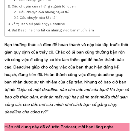
Câu chuyện gần nhất
Câu chuyện của những người tôi quen
Câu chuyện của những người trẻ
Câu chuyện của Sếp tôi
Và tại sao cứ phải chạy Deadline
Đặt Deadline cho tất cả những việc bạn muốn làm
Bạn thường thức cả đêm để hoàn thành và nộp bài tập trước thời
gian quy định của thầy cô. Chắc có lẽ bạn cũng thường bận rộn
với công việc ở công ty, có khi làm thêm giờ để hoàn thành báo
cáo. Deadline giúp cho công việc của bạn thực hiện đúng kế
hoạch, đúng tiền độ. Hoàn thành công việc đúng deadline giúp
bạn nhận được sự tín nhiệm của cấp trên. Nhưng có bao giờ bạn
tự hỏi
“Liệu có một deadline nào cho ước mơ của bạn? Và bạn có
bao giờ thức đêm, mất ăn mất ngủ hay dành thật nhiều thời gian,
công sức cho ước mơ của mình như cách bạn cố gắng chạy
deadline cho công ty?”
Hiện nội dung này đã có trên Podcast, mời bạn lắng nghe