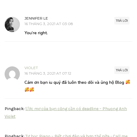
JENNIFER LE
TRẢ LỜI
16 THÁNG 3, 2021 AT 03:08
You’re right.
VIOLET
TRẢ LỜI
16 THÁNG 3, 2021 AT 07:12
Cám ơn bạn iu quý đã luôn theo dõi và ủng hộ Blog
Pingback:
Ước mơ của bạn cũng cần có deadline – Phuong Anh
Violet
Pingback:
Tự học Piano – Biết chơi đàn và hơn thế nữa - Call me