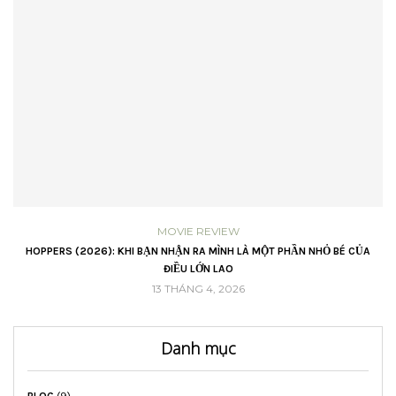
MOVIE REVIEW
VŨ
HOPPERS (2026): KHI BẠN NHẬN RA MÌNH LÀ MỘT PHẦN NHỎ BÉ CỦA
ĐIỀU LỚN LAO
13 THÁNG 4, 2026
Danh mục
BLOG
(9)