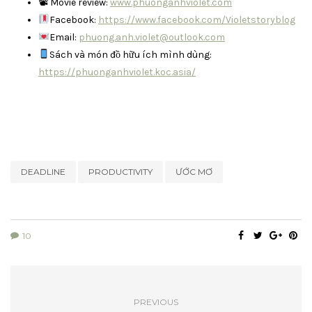
📽 Movie review:
www.phuonganhviolet.com
Facebook:
https://www.facebook.com/Violetstoryblog
Email:
phuong.anh.violet@outlook.com
Sách và món đồ hữu ích mình dùng:
https://phuonganhviolet.koc.asia/
DEADLINE
PRODUCTIVITY
ƯỚC MƠ
10
PREVIOUS