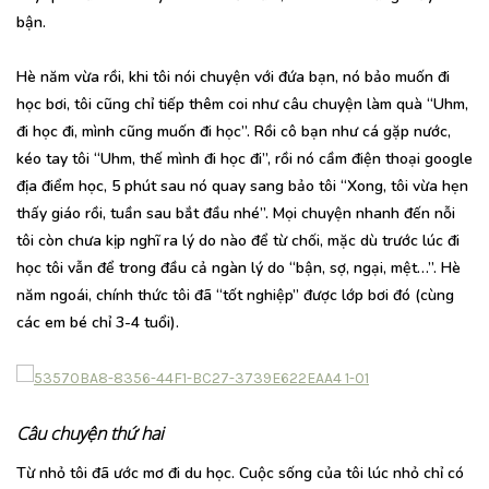
bận.
Hè năm vừa rồi, khi tôi nói chuyện với đứa bạn, nó bảo muốn đi
học bơi, tôi cũng chỉ tiếp thêm coi như câu chuyện làm quà “Uhm,
đi học đi, mình cũng muốn đi học”. Rồi cô bạn như cá gặp nước,
kéo tay tôi “Uhm, thế mình đi học đi”, rồi nó cầm điện thoại google
địa điểm học, 5 phút sau nó quay sang bảo tôi “Xong, tôi vừa hẹn
thấy giáo rồi, tuần sau bắt đầu nhé”. Mọi chuyện nhanh đến nỗi
tôi còn chưa kịp nghĩ ra lý do nào để từ chối, mặc dù trước lúc đi
học tôi vẫn để trong đầu cả ngàn lý do “bận, sợ, ngại, mệt…”. Hè
năm ngoái, chính thức tôi đã “tốt nghiệp” được lớp bơi đó (cùng
các em bé chỉ 3-4 tuổi).
Câu chuyện thứ hai
Từ nhỏ tôi đã ước mơ đi du học. Cuộc sống của tôi lúc nhỏ chỉ có