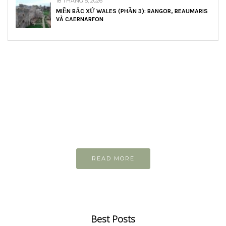
18 THÁNG 5, 2026
MIỀN BẮC XỨ WALES (PHẦN 3): BANGOR, BEAUMARIS
VÀ CAERNARFON
READ AND LEARN
Inspiring articles
Những bài viết hay tớ lưu lại để cùng đọc
READ MORE
Best Posts