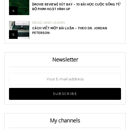
[MOVIE REVIEW] VÚT BAY – 10 BÀI HỌC CUỘC SỐNG TỪ
BỘ PHIM HOẠT HÌNH UP
4
READ AND LEARN
CÁCH VIẾT MỘT BÀI LUẬN – THEO DR. JORDAN
PETERSON
5
Newsletter
My channels