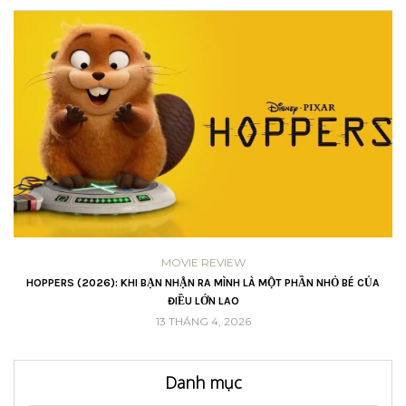
MOVIE REVIEW
VŨ
HOPPERS (2026): KHI BẠN NHẬN RA MÌNH LÀ MỘT PHẦN NHỎ BÉ CỦA
ĐIỀU LỚN LAO
13 THÁNG 4, 2026
Danh mục