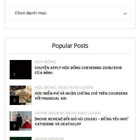
Danh
Danh
Chọn danh mục
mục
mục
Popular Posts
HỌC BỔNG
CHUYỆN APPLY HỌC BỔNG CHEVENING 2018/2019
CỦA MÌNH
1
HỌC BỔNG
,
READ AND LEARN
HỌC MIỄN PHÍ VÀ NHẬN CHỨNG CHỈ TRÊN COURSERA
VỚI FINANCIAL AID
2
MOVIE REVIEW
,
READ AND LEARN
[MOVIE REVIEW] ĐỒI GIÓ HÚ (2026) – ĐỪNG YÊU NHƯ
CATHERINE VÀ HEATHCLIFF
3
MOVIE REVIEW