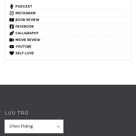
PODCAST
INSTAGRAM
BOOK REVIEW
FACEBOOK
CALLIGRAPHY
MOVIE REVIEW
YOUTUBE
SELF-LOVE
LƯU TRỮ
Lưu
Lưu
Chọn tháng
trữ
trữ