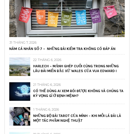
31 THÁNG 7, 2026
NĂM CÁ NHÂN SỐ 7 – NHỮNG BÀI KIỂM TRA KHÔNG CÓ ĐÁP ÁN
22 THÁNG 6, 2026
HARLECH – MẢNH GHÉP CUỐI CÙNG TRONG NHỮNG
LÂU ĐÀI MIẾN BẮC XỨ WALES CỦA VUA EDWARD I
21 THÁNG 6, 2026
CÓ THỂ DÙNG AI XEM BÓI ĐƯỢC KHÔNG VÀ CHÚNG TA
KỲ VỌNG GÌ Ở ĐỊNH MỆNH?
1 THÁNG 6, 2026
NHỮNG BỘ BÀI TAROT CỦA MÌNH – KHI MỖI LÁ BÀI LÀ
MỘT TÁC PHẨM NGHỆ THUẬT