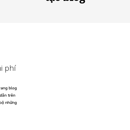
i phí
trang blog
 dẫn trên
 bộ những