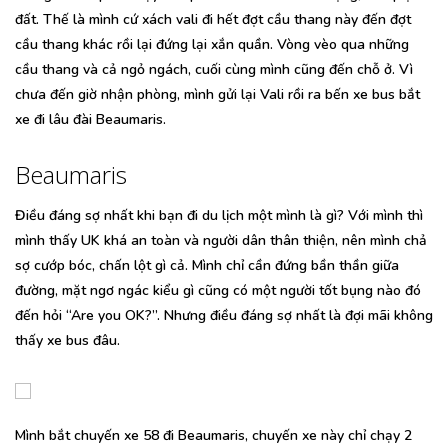
đất. Thế là mình cứ xách vali đi hết đợt cầu thang này đến đợt
cầu thang khác rồi lại đứng lại xắn quần. Vòng vèo qua những
cầu thang và cả ngỏ ngách, cuối cùng mình cũng đến chỗ ở. Vì
chưa đến giờ nhận phòng, mình gửi lại Vali rồi ra bến xe bus bắt
xe đi lâu đài Beaumaris.
Beaumaris
Điều đáng sợ nhất khi bạn đi du lịch một mình là gì? Với mình thì
mình thấy UK khá an toàn và người dân thân thiện, nên mình chả
sợ cướp bóc, chấn lột gì cả. Mình chỉ cần đứng bần thần giữa
đường, mặt ngơ ngác kiểu gì cũng có một người tốt bụng nào đó
đến hỏi “Are you OK?”. Nhưng điều đáng sợ nhất là đợi mãi không
thấy xe bus đâu.
Mình bắt chuyến xe 58 đi Beaumaris, chuyến xe này chỉ chạy 2