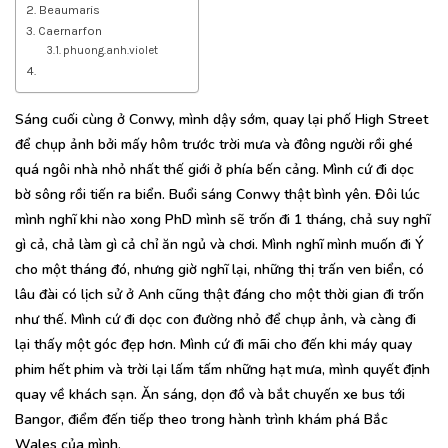
Beaumaris
Caernarfon
phuong.anh.violet
Sáng cuối cùng ở Conwy, mình dậy sớm, quay lại phố High Street
để chụp ảnh bởi mấy hôm trước trời mưa và đông người rồi ghé
quá ngôi nhà nhỏ nhất thế giới ở phía bến cảng. Mình cứ đi dọc
bờ sông rồi tiến ra biển. Buổi sáng Conwy thật bình yên. Đôi lúc
mình nghĩ khi nào xong PhD mình sẽ trốn đi 1 tháng, chả suy nghĩ
gì cả, chả làm gì cả chỉ ăn ngủ và chơi. Mình nghĩ mình muốn đi Ý
cho một tháng đó, nhưng giờ nghĩ lại, những thị trấn ven biển, có
lâu đài có lịch sử ở Anh cũng thật đáng cho một thời gian đi trốn
như thế. Mình cứ đi dọc con đường nhỏ để chụp ảnh, và càng đi
lại thấy một góc đẹp hơn. Mình cứ đi mãi cho đến khi máy quay
phim hết phim và trời lại lấm tấm những hạt mưa, mình quyết định
quay về khách sạn. Ăn sáng, dọn đồ và bắt chuyến xe bus tới
Bangor, điểm đến tiếp theo trong hành trình khám phá Bắc
Wales của mình.