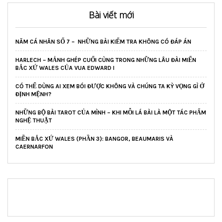
Bài viết mới
NĂM CÁ NHÂN SỐ 7 – NHỮNG BÀI KIỂM TRA KHÔNG CÓ ĐÁP ÁN
HARLECH – MẢNH GHÉP CUỐI CÙNG TRONG NHỮNG LÂU ĐÀI MIẾN
BẮC XỨ WALES CỦA VUA EDWARD I
CÓ THỂ DÙNG AI XEM BÓI ĐƯỢC KHÔNG VÀ CHÚNG TA KỲ VỌNG GÌ Ở
ĐỊNH MỆNH?
NHỮNG BỘ BÀI TAROT CỦA MÌNH – KHI MỖI LÁ BÀI LÀ MỘT TÁC PHẨM
NGHỆ THUẬT
MIỀN BẮC XỨ WALES (PHẦN 3): BANGOR, BEAUMARIS VÀ
CAERNARFON