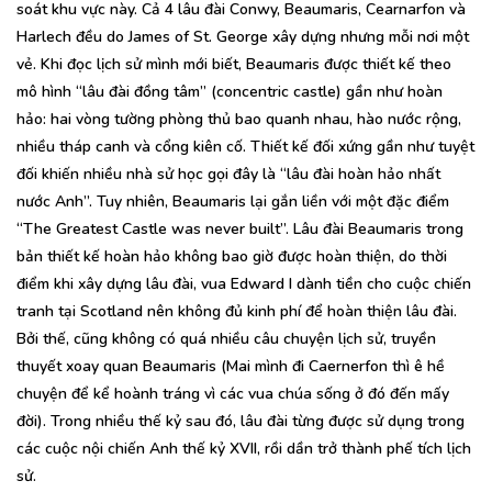
soát khu vực này. Cả 4 lâu đài Conwy, Beaumaris, Cearnarfon và
Harlech đều do James of St. George xây dựng nhưng mỗi nơi một
vẻ. Khi đọc lịch sử mình mới biết, Beaumaris được thiết kế theo
mô hình “lâu đài đồng tâm” (concentric castle) gần như hoàn
hảo: hai vòng tường phòng thủ bao quanh nhau, hào nước rộng,
nhiều tháp canh và cổng kiên cố. Thiết kế đối xứng gần như tuyệt
đối khiến nhiều nhà sử học gọi đây là “lâu đài hoàn hảo nhất
nước Anh”. Tuy nhiên, Beaumaris lại gắn liền với một đặc điểm
“The Greatest Castle was never built”. Lâu đài Beaumaris trong
bản thiết kế hoàn hảo không bao giờ được hoàn thiện, do thời
điểm khi xây dựng lâu đài, vua Edward I dành tiền cho cuộc chiến
tranh tại Scotland nên không đủ kinh phí để hoàn thiện lâu đài.
Bởi thế, cũng không có quá nhiều câu chuyện lịch sử, truyền
thuyết xoay quan Beaumaris (Mai mình đi Caernerfon thì ê hề
chuyện để kể hoành tráng vì các vua chúa sống ở đó đến mấy
đời). Trong nhiều thế kỷ sau đó, lâu đài từng được sử dụng trong
các cuộc nội chiến Anh thế kỷ XVII, rồi dần trở thành phế tích lịch
sử.