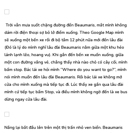
Trời vẫn mưa suốt chặng đường đến Beaumaris, mắt mình không
dám rời điện thoại sợ bỏ lở điểm xuống. Theo Google Map mình
sẽ xuống một bến xe rồi đi bộ tầm 12 phút nữa mới đến lâu đài
(Đó là lý do mình nghĩ lâu đài Beaumaris nằm giữa một khu hẻo
lánh lạnh lẽo, hoang vu). Khi gần đến bến xe muốn xuống, giữa
một con đường vắng vẻ, chẳng thấy nhà nào chỏ có cây cối, mình
bấm stop. Bác lái xe hỏi mình “Where do you want to go?”, mình
nói mình muốn đến lâu đài Beaumaris. Rồi bác lái xe không mở
cửa cho mình xuống mà tiếp tục đi. Lúc thấy xe gần qua lâu đài
mình cứ tiếp tục bấm Stop, và điều mình không ngờ đến là xe bus
dừng ngay cửa lâu đài.
Nắng lại bắt đầu lên trên một thị trấn nhỏ ven biển. Beaumaris