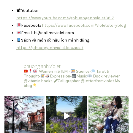
📽 Youtube:
https://www.youtube.com/@phuonganhviolet3617
Facebook:
https://www.facebook.com/Violetstoryblog
Email:
hi@callmeviolet.com
Sách và món đồ hữu ích mình dùng:
https://phuonganhviolet.koc.asia/
phuong.anh.violet
Women in STEM -
Science-
Tarot &
Thought-
Expression-
Music
Book reviewer
@vitamin.books
🖋Calligrapher @letterfromviolet
My
blog