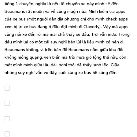
tiếng 1 chuyến, nghĩa là nếu lỡ chuyến xe này mình sẽ đến
Beaumaris rất muộn và về cũng muộn nữa. Mình kiểm tra apps
của xe bus (một người dân địa phương chỉ cho mình check apps
xem bị trí xe bus đang ở đâu đợt mình đi Cloverly). Vậy mà apps
cũng nói xe đến rồi mà mãi chả thấy xe đâu. Trời vẫn mưa. Trong
đầu mình lại có một cái suy nghĩ bàn lùi là liệu mình có nên đi
Beaumaris không, vì trên bản đồ Beaumaris nằm giữa khu đồi
không mông quạng, ven biển mà trời mưa gió lộng thế này, còn
một mình mình giữa lâu đài, nghĩ thôi đã thấy lạnh lẽo. Giữa
những suy nghĩ vẩn vơ đấy, cuối cùng xe bus 58 cũng đến.