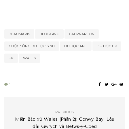
BEAUMARIS
BLOGGING
CAERNARFON
CUỘC SỐNG DU HỌC SINH
DU HỌC ANH
DU HỌC UK
UK
WALES
1
PREVIOUS
Miền Bắc xứ Wales (Phần 2): Conwy Bay, Lâu
đài Gwrych và Betws-y-Coed