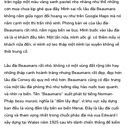
tràn ngập một màu vàng xanh pastel nhẹ nhàng như thế những
cơn mưa chưa kịp ghé qua đây. Mình sai rồi, lâu đài Beaumaris
không nằm giữa ngọn đồi hoang vu như trên Google Maps mà nó
nằm cạnh một thị trấn nhỏ xinh. Phòng bán vé của lâu đài
Beaumaris rất nhỏ, nằm ngay bến xe bus. Mình bước vào lâu đài
và là vị khách đầu tiên. Một lần nữa, mình ước gì có thêm mấy vị
khách nữa đến, vì mình sợ leo tháp một mình lại xuyên không về
thời trung cổ.
Lâu đài Beaumaris rất nhỏ, không có một vùng đất rộng lớn hay
những tháp canh hoành tráng nhưng Beaumaris rất đẹp, đẹp hơn
lâu đài Conwy dù quy mô nhỏ hơn. Beaumaris cũng có đặc trưng
của một lâu đài phòng thủ như tường dày, hào nước bao quanh,
và nhìn ra biển. Tên “Beaumaris” xuất phát từ tiếng Norman-
Pháp
beau marais
, nghĩa là “đầm lầy đẹp”, vì khu vực xây dựng
ban đầu là vùng đầm lầy bên eo biển Menai. Đây là lâu đài cuối
cùng và tham vọng nhất trong chuỗi pháo đài mà vua Edward I
xây dựng tại Wales năm 1925 sau khi dành chiến thắng để kiểm