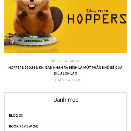
MOVIE REVIEW
VŨ
HOPPERS (2026): KHI BẠN NHẬN RA MÌNH LÀ MỘT PHẦN NHỎ BÉ CỦA
ĐIỀU LỚN LAO
13 THÁNG 4, 2026
Danh mục
BLOG
(9)
BOOK REVIEW
(14)