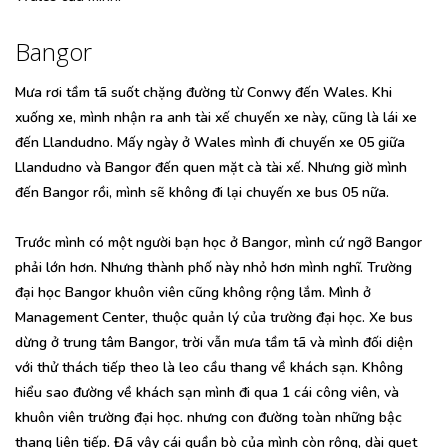
Bangor
Mưa rơi tầm tã suốt chặng đường từ Conwy đến Wales. Khi
xuống xe, mình nhận ra anh tài xế chuyến xe này, cũng là lái xe
đến Llandudno. Mấy ngày ở Wales mình đi chuyến xe 05 giữa
Llandudno và Bangor đến quen mặt cà tài xế. Nhưng giờ mình
đến Bangor rồi, mình sẽ không đi lại chuyến xe bus 05 nữa.
Trước mình có một người bạn học ở Bangor, mình cứ ngỡ Bangor
phải lớn hơn. Nhưng thành phố này nhỏ hơn mình nghĩ. Trường
đại học Bangor khuôn viên cũng không rộng lắm. Mình ở
Management Center, thuộc quản lý của trường đại học. Xe bus
dừng ở trung tâm Bangor, trời vẫn mưa tầm tã và mình đối diện
với thử thách tiếp theo là leo cầu thang về khách sạn. Không
hiểu sao đường về khách sạn mình đi qua 1 cái công viên, và
khuôn viên trường đại học. nhưng con đường toàn những bậc
thang liên tiếp. Đã vậy cái quần bò của mình còn rộng, dài quẹt