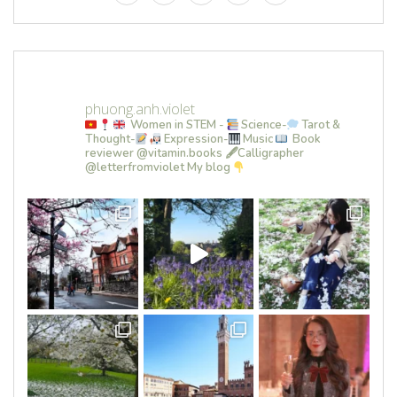
phuong.anh.violet
Women in STEM -
Science-
Tarot &
Thought-
Expression-
Music
Book
reviewer @vitamin.books
🖋Calligrapher
@letterfromviolet
My blog