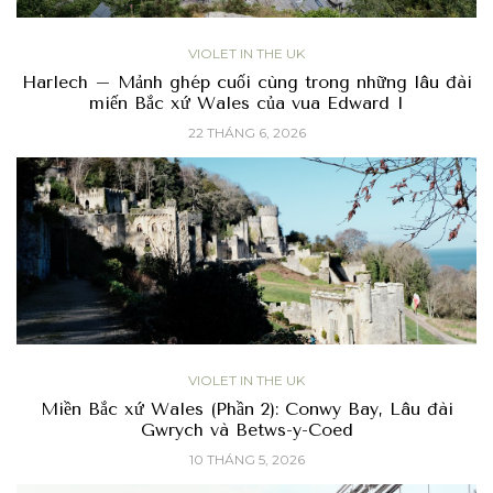
VIOLET IN THE UK
Harlech – Mảnh ghép cuối cùng trong những lâu đài
miến Bắc xứ Wales của vua Edward I
22 THÁNG 6, 2026
VIOLET IN THE UK
Miền Bắc xứ Wales (Phần 2): Conwy Bay, Lâu đài
Gwrych và Betws-y-Coed
10 THÁNG 5, 2026