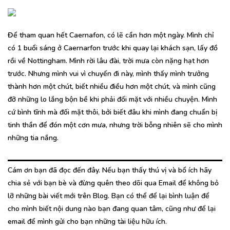
Để tham quan hết Caernafon, có lẽ cần hơn một ngày. Mình chỉ
có 1 buổi sáng ở Caernarfon trước khi quay lại khách sạn, lấy đồ
rồi về Nottingham. Mình rời lâu đài, trời mưa còn nặng hạt hơn
trước. Nhưng mình vui vì chuyến đi này, mình thấy mình trưởng
thành hơn một chút, biết nhiều điều hơn một chút, và mình cũng
đỡ những lo lắng bộn bề khi phải đối mặt với nhiều chuyện. Mình
cứ bình tĩnh mà đối mặt thôi, bởi biết đâu khi mình đang chuẩn bị
tinh thần để đón một cơn mưa, nhưng trời bỗng nhiên sẽ cho mình
những tia nắng.
Cám ơn bạn đã đọc đến đây. Nếu bạn thấy thú vị và bổ ích hãy
chia sẻ với bạn bè và đừng quên theo dõi qua Email để không bỏ
lỡ những bài viết mới trên Blog. Bạn có thể để lại bình luận để
cho mình biết nội dung nào bạn đang quan tâm, cũng như để lại
email để mình gửi cho bạn những tài liệu hữu ích.