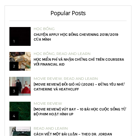
Popular Posts
HỌC BỔNG
CHUYỆN APPLY HỌC BỔNG CHEVENING 2018/2019
CỦA MÌNH
1
HỌC BỔNG
,
READ AND LEARN
HỌC MIỄN PHÍ VÀ NHẬN CHỨNG CHỈ TRÊN COURSERA
VỚI FINANCIAL AID
2
MOVIE REVIEW
,
READ AND LEARN
[MOVIE REVIEW] ĐỒI GIÓ HÚ (2026) – ĐỪNG YÊU NHƯ
CATHERINE VÀ HEATHCLIFF
3
MOVIE REVIEW
[MOVIE REVIEW] VÚT BAY – 10 BÀI HỌC CUỘC SỐNG TỪ
BỘ PHIM HOẠT HÌNH UP
4
READ AND LEARN
CÁCH VIẾT MỘT BÀI LUẬN – THEO DR. JORDAN