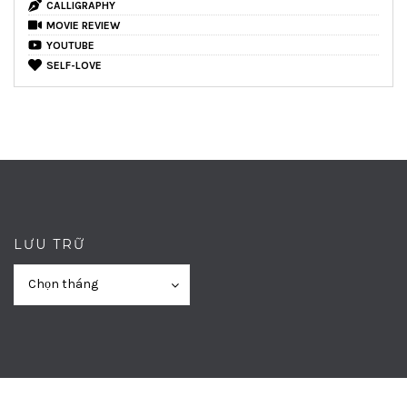
CALLIGRAPHY
MOVIE REVIEW
YOUTUBE
SELF-LOVE
LƯU TRỮ
Lưu
Lưu
Chọn tháng
trữ
trữ