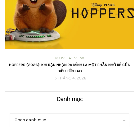
MOVIE REVIEW
VŨ
HOPPERS (2026): KHI BẠN NHẬN RA MÌNH LÀ MỘT PHẦN NHỎ BÉ CỦA
ĐIỀU LỚN LAO
13 THÁNG 4, 2026
Danh mục
Danh
Danh
Chọn danh mục
mục
mục