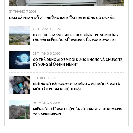
31 THÁNG 7, 2026
NĂM CÁ NHÂN SỐ 7 – NHỮNG BÀI KIỂM TRA KHÔNG CÓ ĐÁP ÁN
22 THÁNG 6, 2026
HARLECH – MẢNH GHÉP CUỐI CÙNG TRONG NHỮNG
LÂU ĐÀI MIẾN BẮC XỨ WALES CỦA VUA EDWARD I
21 THÁNG 6, 2026
CÓ THỂ DÙNG AI XEM BÓI ĐƯỢC KHÔNG VÀ CHÚNG TA
KỲ VỌNG GÌ Ở ĐỊNH MỆNH?
1 THÁNG 6, 2026
NHỮNG BỘ BÀI TAROT CỦA MÌNH – KHI MỖI LÁ BÀI LÀ
MỘT TÁC PHẨM NGHỆ THUẬT
18 THÁNG 5, 2026
MIỀN BẮC XỨ WALES (PHẦN 3): BANGOR, BEAUMARIS
VÀ CAERNARFON