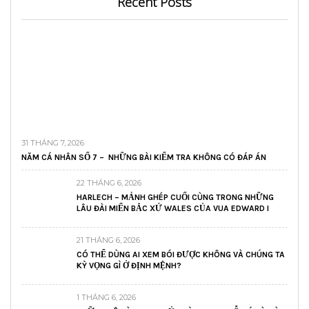
Recent Posts
31 THÁNG 7, 2026
NĂM CÁ NHÂN SỐ 7 – NHỮNG BÀI KIỂM TRA KHÔNG CÓ ĐÁP ÁN
22 THÁNG 6, 2026
HARLECH – MẢNH GHÉP CUỐI CÙNG TRONG NHỮNG
LÂU ĐÀI MIẾN BẮC XỨ WALES CỦA VUA EDWARD I
21 THÁNG 6, 2026
CÓ THỂ DÙNG AI XEM BÓI ĐƯỢC KHÔNG VÀ CHÚNG TA
KỲ VỌNG GÌ Ở ĐỊNH MỆNH?
1 THÁNG 6, 2026