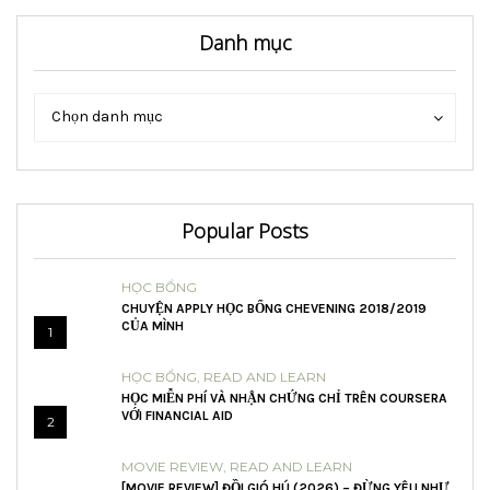
Danh mục
Danh
Danh
Chọn danh mục
mục
mục
Popular Posts
HỌC BỔNG
CHUYỆN APPLY HỌC BỔNG CHEVENING 2018/2019
CỦA MÌNH
1
HỌC BỔNG
,
READ AND LEARN
HỌC MIỄN PHÍ VÀ NHẬN CHỨNG CHỈ TRÊN COURSERA
VỚI FINANCIAL AID
2
MOVIE REVIEW
,
READ AND LEARN
[MOVIE REVIEW] ĐỒI GIÓ HÚ (2026) – ĐỪNG YÊU NHƯ