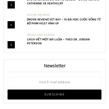
CATHERINE VÀ HEATHCLIFF
3
MOVIE REVIEW
[MOVIE REVIEW] VÚT BAY – 10 BÀI HỌC CUỘC SỐNG TỪ
BỘ PHIM HOẠT HÌNH UP
4
READ AND LEARN
CÁCH VIẾT MỘT BÀI LUẬN – THEO DR. JORDAN
PETERSON
5
Newsletter