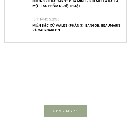
NHỮNG BỘ BÀI TAROT CỦA MÌNH – KHI MỖI LÁ BÀI LÀ
MỘT TÁC PHẨM NGHỆ THUẬT
18 THÁNG 5, 2026
MIỀN BẮC XỨ WALES (PHẦN 3): BANGOR, BEAUMARIS
VÀ CAERNARFON
READ AND LEARN
Inspiring articles
Những bài viết hay tớ lưu lại để cùng đọc
READ MORE