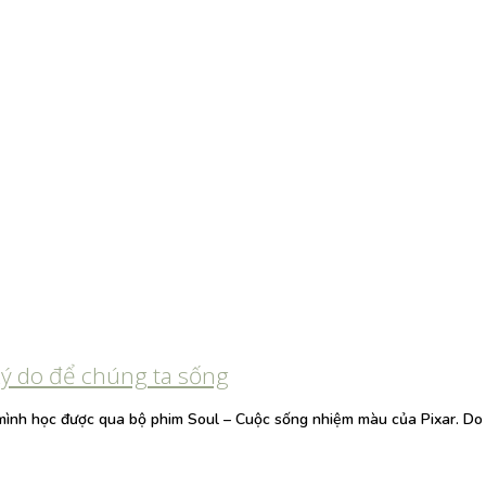
Lý do để chúng ta sống
ọc mình học được qua bộ phim Soul – Cuộc sống nhiệm màu của Pixar. D