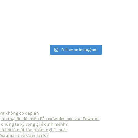
Follow on Instagram
tra không có đáp án
 những lâu đài miến Bắc xứ Wales của vua Edward I
 chúng ta kỳ vọng gì ở định mệnh?
 lá bài là một tác phẩm nghệ thuật
 Beaumaris và Caernarfon