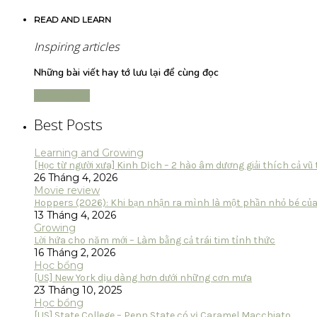
READ AND LEARN
Inspiring articles
Những bài viết hay tớ lưu lại để cùng đọc
Read more
Best Posts
Learning and Growing
[Học từ người xưa] Kinh Dịch – 2 hào âm dương giải thích cả vũ 
26 Tháng 4, 2026
Movie review
Hoppers (2026): Khi bạn nhận ra mình là một phần nhỏ bé của 
13 Tháng 4, 2026
Growing
Lời hứa cho năm mới – Làm bằng cả trái tim tỉnh thức
16 Tháng 2, 2026
Học bổng
[US] New York dịu dàng hơn dưới những cơn mưa
23 Tháng 10, 2025
Học bổng
[US] State College – Penn State có vị Caramel Macchiato