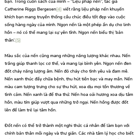
bạn. Trong cuốn sách của mình – “Liệu pháp nến”, tác giả
Catherine Riggs Bergesen
[4]
viết rằng liệu pháp nến khuyến
khích bạn mang truyền thống cầu chúc điều tốt đẹp vào cuộc
sống hàng ngày của mình. Ngọn nến là một phép ẩn dụ cho linh
hồn – nó có thể mang lại sự yên tĩnh. Ngọn nến biểu thị ‘bản
thân’.
[5]
Màu sắc của nến cũng mang những năng lượng khác nhau. Nến
trắng giúp thanh lọc cơ thể, và mang lại bình yên. Ngọn nến đen
đốt cháy năng lượng âm. Nến đỏ cháy cho tình yêu và đam mê.
Nến xanh thúc đẩy chữa bệnh, thu hút tiền bạc và may mắn. Nến
màu cam tượng trưng cho sự thu hút, xoa dịu mọi tổn thương về
tình cảm. Nến xanh là để tha thứ. Nến hoa oải hương xoa dịu tâm
hồn, màu tím giúp vượt qua những trở ngại. Nến hồng được đốt
lên để làm trẻ lại tâm hồn.
Đốt nến có thể trở thành một nghi thức cá nhân để làm bạn với
chính bản thân mỗi ngày và thư giãn. Các nhà tâm lý học cho biết