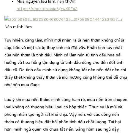
Mua nguyên liệu làm, nến thơm:
https://shorten.asia/grwXSEa2
Nến mình làm
Tuy nhiên, càng làm, mình mới nhận ra là nến thơm không chỉ là
sáp, bấc và một cái lọ thuy tinh mà đắt vậy. Phần tinh túy nhất
của nến thơm là tinh dầu. Mình có làm nến tù tinh dầu hoa oải
hưởng và hoa hồng tận dụng từ tinh dầu dùng cho đền đốt tinh
dầu cũ. Do tinh dầu mình sử dụng không tốt nên nến đốt nên chỉ
thấy khét không thấy thơm và mùi hương cũng không thể dễ chịu
như nến mua được.
Lưu ý khi mua nến thơm, mình cũng ham rẻ, mua nến trên shopee
loại không có thương hiệu, loại có hộp thiếc. Thực sự là mùi xà
phòng nhân tạo ngửi rất khó chịu. Vậy nến, với các dòng nến
thơm có thương hiệu đắt bởi phần tinh dầu chất lượng. Tai hại
hơn, mình ngủ quên khi chưa tắt nến. Sáng hôm sau ngủ dậy,