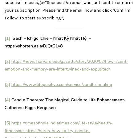
success_message=”Success! An email was just sent to confirm
your subscription. Please find the email now and click ‘Confirm
Follow’ to start subscribing.”]
[1]
Sách – Ichigo Ichie – Nhất Kỳ Nhất Hội –
https://shorten.asia/DJQtG1v8
[2]
https://news.harvard.edu/gazette/story/2020/02/how-scent-
emotion-and-memory-are-intertwined-and-exploited/
[3]
https://www.lifepositive.com/service/candle-healing
[4]
Candle Therapy: The Magical Guide to Life Enhancement-
Catherine Riggs Bergesen
[5]
https://timesofindia.indiatimes.com/life-style/health-
fitness/de-stress/heres-how-to-try-candle-