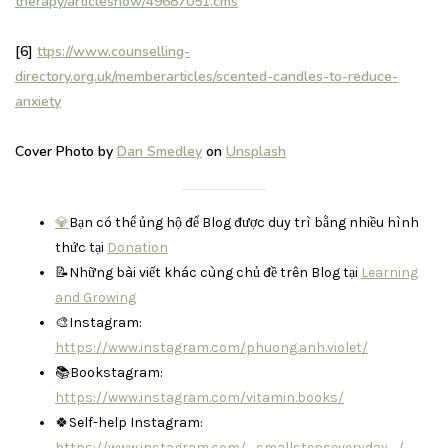
therapy/articleshow/49687051.cms
[6]
ttps://www.counselling-
directory.org.uk/memberarticles/scented-candles-to-reduce-
anxiety
Cover Photo by
Dan Smedley
on
Unsplash
💎
Bạn có thể ủng hộ để Blog được duy trì bằng nhiều hình
thức tại
Donation
📝Những bài viết khác cùng chủ đề trên Blog tại
Learning
and Growing
🎨Instagram:
https://www.instagram.com/phuong.anh.violet/
📚Bookstagram:
https://www.instagram.com/vitamin.books/
🍀Self-help Instagram:
https://www.instagram.com/_smallstepseveryday_/