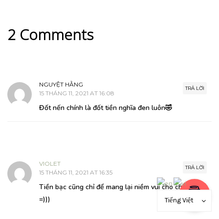
2 Comments
NGUYỆT HẰNG
TRẢ LỜI
15 THÁNG 11, 2021 AT 16:08
Đốt nến chính là đốt tiền nghĩa đen luôn🤣
VIOLET
TRẢ LỜI
15 THÁNG 11, 2021 AT 16:35
Tiền bạc cũng chỉ để mang lại niềm vui cho chúng ta
=)))
Tiếng Việt