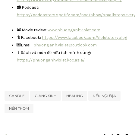
📻 Podcast:
https://podcasters.spotify.com/pod/show/smallstepsever
📽 Movie review:
www.phuonganhviolet.com
🔖Facebook:
https://www.facebook.com/Violetstoryblog
💌Email:
phuong.anh.violet@outlook.com
📱Sách và món đồ hữu ích mình dùng:
https://phuonganhviolet.koc.asia/
CANDLE
GIÁNG SINH
HEALING
NẾN NỘI ĐỊA
NẾN THƠM