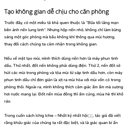
Tạo không gian dễ chịu cho căn phòng
Trước đây, có một miêu tả khả quen thuộc là “Bữa tối lãng mạn
bên ánh nến lung linh”. Nhưng hộp nến nhỏ, không chỉ làm bừng
sáng một góc phòng mà bầu không khí thông qua mùi hương,
thay đổi cách chúng ta cảm nhận trong không gian.
Nếu về mặt tạo mùi, mình thích dùng nến hơn là máy phun tinh
dầu. Thứ nhất, đốt nến không phải dùng điện. Thứ 2, nến đốt sẽ
hút các mùi trong phòng và tỏa mùi từ sáp tinh dầu hơn, còn máy
phun tinh dầu chỉ đơn giản là xịt ra mùi hòa với mùi vốn có trong
phòng thôi. Ngoài ra, mình không thích cảm giác ẩm ẩm mà sương
hơi nước mang lại. Đốt nến mùa đông thì ấm cúng, mùa hè thì khô
ráo.
Trong cuốn sách Ichig Ichie – Nhất kỷ nhất hội
[1]
, tác giả đã viết
rằng khứu giác của chúng ta rất đặc biệt, và là giác quan bí ẩn