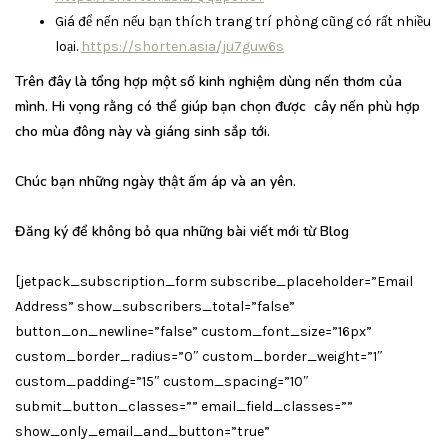
Giá để nến nếu bạn thích trang trí phòng cũng có rất nhiều
loại.
https://shorten.asia/ju7guw6s
Trên đây là tổng hợp một số kinh nghiệm dùng nến thơm của
mình. Hi vọng rằng có thể giúp bạn chọn được cây nến phù hợp
cho mùa đông này và giáng sinh sắp tới.
Chúc bạn những ngày thật ấm áp và an yên.
Đăng ký để không bỏ qua những bài viết mới từ Blog
[jetpack_subscription_form subscribe_placeholder=”Email
Address” show_subscribers_total=”false”
button_on_newline=”false” custom_font_size=”16px”
custom_border_radius=”0″ custom_border_weight=”1″
custom_padding=”15″ custom_spacing=”10″
submit_button_classes=”” email_field_classes=””
show_only_email_and_button=”true”