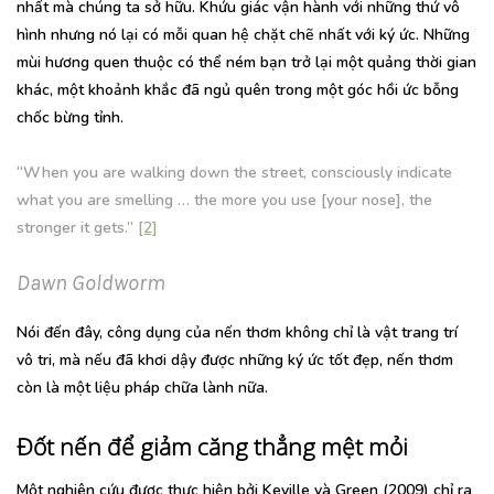
nhất mà chúng ta sở hữu. Khứu giác vận hành với những thứ vô
hình nhưng nó lại có mỗi quan hệ chặt chẽ nhất với ký ức. Những
mùi hương quen thuộc có thể ném bạn trở lại một quảng thời gian
khác, một khoảnh khắc đã ngủ quên trong một góc hồi ức bỗng
chốc bừng tỉnh.
“When you are walking down the street, consciously indicate
what you are smelling … the more you use [your nose], the
stronger it gets.”
[2]
Dawn Goldworm
Nói đến đây, công dụng của nến thơm không chỉ là vật trang trí
vô tri, mà nếu đã khơi dậy được những ký ức tốt đẹp, nến thơm
còn là một liệu pháp chữa lành nữa.
Đốt nến để giảm căng thẳng mệt mỏi
Một nghiên cứu được thực hiện bởi Keville và Green (2009) chỉ ra