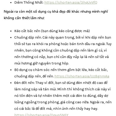
Diêm Thống Nhất:
https://shorten.asia/3hqUvVfQ
Ngoài ra còn một số dụng cụ khá đẹp đẽ khác nhưng mình nghĩ
không cần thiết lắm như:
Kéo cắt bấc nến (bạn dùng kéo cũng được mà)
Chuông dập nến. Cái này quan trọng, bởi vì khi dập nến bạn
thổi sẽ tạo ra khói ra phòng hoặc bán tinh dầu ra ngoài. Tuy
nhiên, bạn cũng không cần chuông dập nến làm gì cả, vì
nến thường có nắp, bạn chỉ cần đậy nắp lại là nến sẽ tắt và
mùi hương giữ nguyên trong hộp.
Bộ dụng cụ chăm sóc nến thơm gồm bật lửa, kéo cắt bấc,
chuông dập nến, đế nến.
https://shorten.asia/UzBgnmAa
Đèn đốt nến: Thay vì đốt, bạn sẽ dùng đèn nhiệt độ cao để
làm nóng sáp và tán mùi. Mình thì không thích cái này vì
nó tốn điện và tự nhiên thêm một cái đèn to đùng, dây dợ
loằng ngoằng trong phòng, giá cũng cao nữa. Ngoài ra, nến
có cái bấc là để đốt mà, nhìn ảnh nến thấy hay hay.
https://shorten.asia/Qqup5NSY