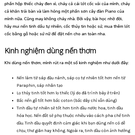
phần hộp thiếc cháy đen xì, cháy cả cái lót cốc vải của mình, cháy
cả khăn trải bàn và làm hỏng một phần sơn cây đàn Piano của
mình nữa. Cũng may không cháy nhà. Bởi vậy, bài học nhờ đời,
hãy mui nến tinh dầu tự nhiên, cốc thủy tin hoặc sứ, mua thêm lót
cốc bằng gỗ hoặc sứ nữ để đặt nến cho an toàn nha.
Kinh nghiệm dùng nến thơm
Khi dùng nến thơm, mình rút ra một số kinh nghiệm như dưới đây:
Nến làm từ sáp đậu nành, sáp cọ tự nhiên tốt hơn nến từ
Paraphin, sáp nhân tạo
Lọ thủy tinh tốt hơn lọ thiếc (lý do đã trình bày ở trên)
Bấc nến gỗ tốt hơn bấc coton (bấc dây chỉ vẫn dùng)
Tinh dầu tự nhiên sẽ tốt hơn tinh dầu nước hoa, tinh dầu
hóa học. Nến đắt sẽ phụ thuộc nhiều vào cách pha chế tinh
dầu. Tinh dầu quyết định cảm giác khi bạn dùng nến có dễ
chịu, thư giãn hay không. Ngoài ra, tinh dầu còn ảnh hưởng