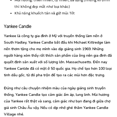
Mùi hương: thiên nhiên, tự nhiên, đa dạng (nhưng vỏ bình
thì không đẹp mắt như loại khác)
Khả năng khuếch tán và giữ mùi: Tốt
Yankee Candle
Yankee là công ty gia đình ở Mỹ với truyền thống làm nến ở
South Hadley, Yankee Candle bắt đầu khi Michael Kittredge làm
nến thơm tặng cho mẹ mình vào dịp giáng sinh 1969. Những
người hàng xóm thấy rất thích sản phẩm của ông nên gia đình đã
quyết định sản xuất với số lượng lớn. Massachusetts. Đến nay
Yankee Canlde đã có mặt ở 50 quốc gia. Họ chế tạo hơn 100 loại
tinh dầu gốc, từ đó pha trộn để tạo ra các mùi hơn đặc trưng.
Đúng như câu chuyện nhiệm màu của ngày giáng sinh truyền
thống,
Yankee Candle tạo cảm giác ấm áp, lung linh.
Mùi hương
của Yankee rất thật và sang, cảm giác như bạn đang đi giữa chợ
giá sinh Châu Âu vậy. Nếu có dịp nhớ ghé thăm Yankee Candle
Village nhé.