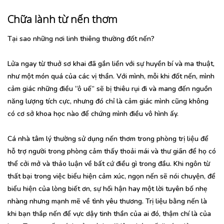
Chữa lành từ nến thơm
Tại sao những nơi linh thiêng thường đốt nến?
Lửa ngay từ thuở sơ khai đã gắn liền với sự huyền bí và ma thuật,
như một món quá của các vị thần. Với mình, mỗi khi đốt nến, mình
cảm giác những điều “ô uế” sẽ bị thiêu rụi đi và mang đến nguồn
năng lượng tích cực, nhưng đó chỉ là cảm giác mình cũng không
có cơ sở khoa học nào để chứng mình điều vô hình ấy.
Cá nhà tâm lý thường sử dụng nến thơm trong phòng trị liệu để
hỗ trợ người trong phòng cảm thấy thoải mái và thư giãn để họ có
thể cởi mở và thảo luận về bất cứ điều gì trong đầu. Khi ngôn từ
thất bại trong việc biểu hiện cảm xúc, ngọn nến sẽ nói chuyện, để
biểu hiện của lòng biết ơn, sự hối hận hay một lời tuyên bố nhẹ
nhàng nhưng mạnh mẽ về tình yêu thương. Trị liệu bằng nến là
khi bạn thắp nến để vực dậy tinh thần của ai đó, thậm chí là của