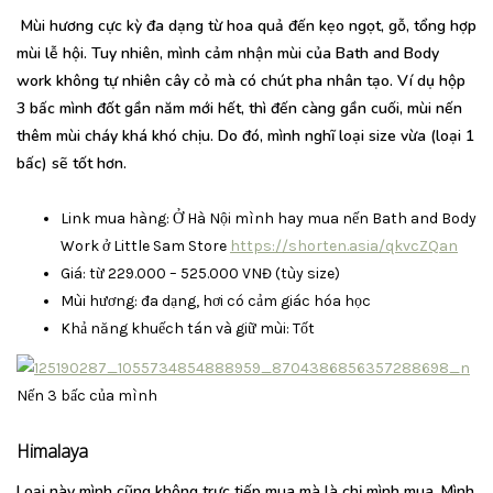
Mùi hương cực kỳ đa dạng từ hoa quả đến kẹo ngọt, gỗ, tổng hợp
mùi lễ hội. Tuy nhiên, mình cảm nhận mùi của Bath and Body
work không tự nhiên cây cỏ mà có chút pha nhân tạo. Ví dụ hộp
3 bấc mình đốt gần năm mới hết, thì đến càng gần cuối, mùi nến
thêm mùi cháy khá khó chịu. Do đó, mình nghĩ loại size vừa (loại 1
bấc) sẽ tốt hơn.
Link mua hàng: Ở Hà Nội mình hay mua nến Bath and Body
Work ở Little Sam Store
https://shorten.asia/qkvcZQan
Giá: từ 229.000 – 525.000 VNĐ (tùy size)
Mùi hương: đa dạng, hơi có cảm giác hóa học
Khả năng khuếch tán và giữ mùi: Tốt
Nến 3 bấc của mình
Himalaya
Loại này mình cũng không trực tiếp mua mà là chị mình mua. Mình