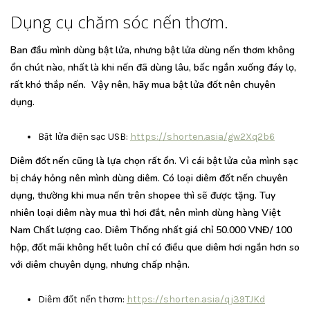
Dụng cụ chăm sóc nến thơm.
Ban đầu mình dùng bật lửa, nhưng bật lửa dùng nến thơm không
ổn chút nào, nhất là khi nến đã dùng lâu, bấc ngắn xuống đáy lọ,
rất khó thắp nến. Vậy nên, hãy mua bật lửa đốt nên chuyên
dụng.
Bật lửa điện sạc USB:
https://shorten.asia/gw2Xq2b6
Diêm đốt nến cũng là lựa chọn rất ổn. Vì cái bật lửa của mình sạc
bị cháy hỏng nên mình dùng diêm. Có loại diêm đốt nến chuyên
dụng, thường khi mua nến trên shopee thì sẽ được tặng. Tuy
nhiên loại diêm này mua thì hơi đắt, nên mình dùng hàng Việt
Nam Chất lượng cao. Diêm Thống nhất giá chỉ 50.000 VNĐ/ 100
hộp, đốt mãi không hết luôn chỉ có điều que diêm hơi ngắn hơn so
với diêm chuyên dụng, nhưng chấp nhận.
Diêm đốt nến thơm:
https://shorten.asia/qj39TJKd