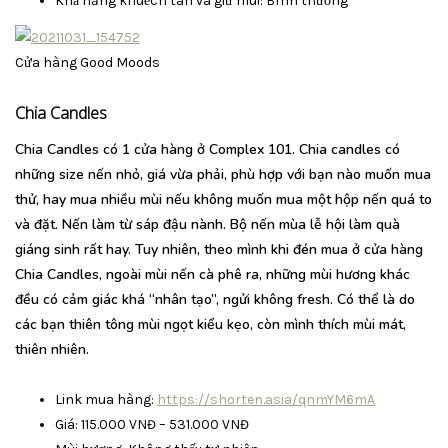
Khả năng khuếch tán và giữ mùi: Bình thường
Cửa hàng Good Moods
Chia Candles
Chia Candles có 1 cửa hàng ở Complex 101. Chia candles có
những size nến nhỏ, giá vừa phải, phù hợp với bạn nào muốn mua
thử, hay mua nhiều mùi nếu không muốn mua một hộp nến quá to
và đặt. Nến làm từ sáp đậu nành. Bộ nến mùa lễ hội làm quà
giáng sinh rất hay. Tuy nhiên, theo mình khi đén mua ở cửa hàng
Chia Candles, ngoài mùi nến cà phê ra, những mùi hương khác
đều có cảm giác khá “nhân tạo”, ngửi không fresh. Có thể là do
các bạn thiên tông mùi ngọt kiểu kẹo, còn mình thích mùi mát,
thiên nhiên.
Link mua hàng:
https://shorten.asia/qnmYM6mA
Giá: 115.000 VNĐ – 531.000 VNĐ