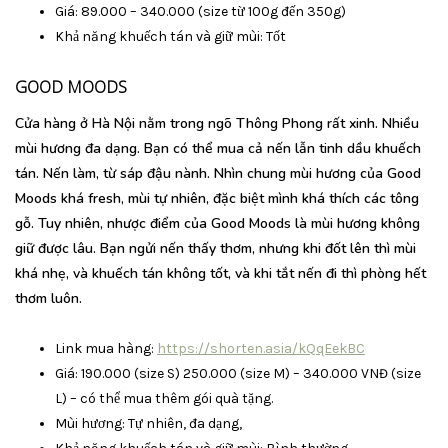
Giá: 89.000 – 340.000 (size từ 100g đến 350g)
Khả năng khuếch tán và giữ mùi: Tốt
GOOD MOODS
Cửa hàng ở Hà Nội nằm trong ngõ Thông Phong rất xinh. Nhiều
mùi hương đa dạng. Bạn có thể mua cả nến lẫn tinh dầu khuếch
tán. Nến làm, từ sáp đậu nành. Nhìn chung mùi hương của Good
Moods khá fresh, mùi tự nhiên, đặc biệt mình khá thích các tông
gỗ. Tuy nhiên, nhược điểm của Good Moods là mùi hương không
giữ được lâu. Bạn ngửi nến thấy thơm, nhưng khi đốt lên thì mùi
khá nhẹ, và khuếch tán không tốt, và khi tắt nến đi thì phòng hết
thơm luôn.
Link mua hàng:
https://shorten.asia/kQqEekBC
Giá: 190.000 (size S) 250.000 (size M) – 340.000 VNĐ (size
L) – có thể mua thêm gói quà tặng.
Mùi hương: Tự nhiên, đa dạng,