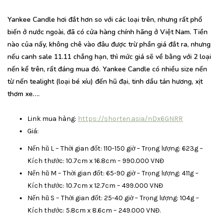
Yankee Candle hơi
đắt hơn so với các loại trên, nhưng rất phổ
biến ở nước ngoài, đã có cửa hàng chính hãng ở Việt Nam. Tiền
nào của nấy, không chê vào đâu được trừ phần giá đắt ra, nhưng
nếu canh sale 11.11 chẳng hạn, thì mức giá sẽ về bằng với 2 loại
nến kể trên, rất đáng mua đó.
Yankee Candle có nhiều size nến
từ nến tealight (loại bé xíu) đến hũ đại, tinh dầu tán hương, xịt
thơm xe….
Link mua hàng:
https://shorten.asia/nDx6GNRR
Giá:
Nến hũ L – Thời gian đốt: 110-150 giờ – Trọng lượng: 623g –
Kích thước: 10.7cm x 16.8cm – 990.000 VNĐ
Nến hũ M – Thời gian đốt: 65-90 giờ – Trọng lượng: 411g –
Kích thước: 10.7cm x 12.7cm – 499.000 VNĐ
Nến hũ S – Thời gian đốt: 25-40 giờ – Trọng lượng: 104g –
Kích thước: 5.8cm x 8.6cm – 249.000 VNĐ.