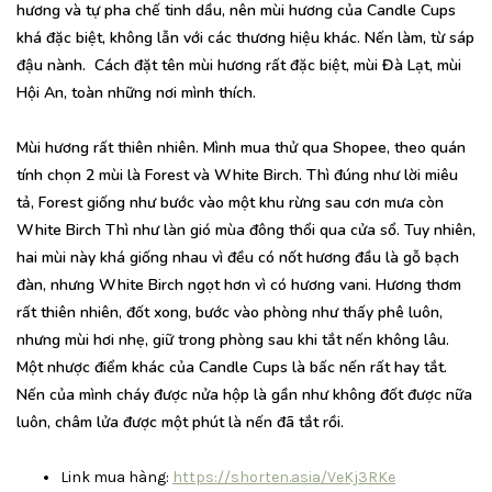
hương và tự pha chế tinh dầu, nên mùi hương của Candle Cups
khá đặc biệt, không lẫn với các thương hiệu khác. Nến làm, từ sáp
đậu nành. Cách đặt tên mùi hương rất đặc biệt, mùi Đà Lạt, mùi
Hội An, toàn những nơi mình thích.
Mùi hương rất thiên nhiên. Mình mua thử qua Shopee, theo quán
tính chọn 2 mùi là Forest và White Birch. Thì đúng như lời miêu
tả, Forest giống như bước vào một khu rừng sau cơn mưa còn
White Birch Thì như làn gió mùa đông thổi qua cửa sổ. Tuy nhiên,
hai mùi này khá giống nhau vì đều có nốt hương đầu là gỗ bạch
đàn, nhưng White Birch ngọt hơn vì có hương vani. Hương thơm
rất thiên nhiên, đốt xong, bước vào phòng như thấy phê luôn,
nhưng mùi hơi nhẹ, giữ trong phòng sau khi tắt nến không lâu.
Một nhược điểm khác của Candle Cups là bấc nến rất hay tắt.
Nến của mình cháy được nửa hộp là gần như không đốt được nữa
luôn, châm lửa được một phút là nến đã tắt rồi.
Link mua hàng:
https://shorten.asia/VeKj3RKe