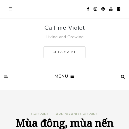
Call me Violet
Living and Growing
SUBSCRIBE
MENU
,
GROWING
LEARNING AND GROWING
Mùa đông, mùa nến