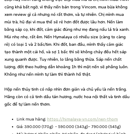
cũng khá bất ngờ, vì thấy nến bán trong Vincom, mua bừa không
xem review gì cả nhưng nó rất thơm, và tự nhiên. Chị mình mua
mùi trà, hũ đại vì mua thế sẽ rẻ hơn đốt được lâu hơn. Nến làm
bằng sáp cọ, khi đốt, cảm giác đúng như mẹ đang nấu lá trà xanh.
Mùi nhẹ nhẹ, rất êm. Nến Hymalaya có nhiều size (càng to càng
rẻ) có loại 1 và 2 bấc/tim. Khi đốt, ban đầu, mình thấy cảm giác
tạo thành một cái hố, và sợ 1 bấc thì sẽ không chảy đều hết sáp
xung quanh được. Tuy nhiên, lo lắng bằng thừa. Sáp nến chất
lượng, đốt theo hướng dẫn khoảng 1h thì mặt nến sẽ phẳng luôn.
Không như nến mình tự làm thì thành hố thật.
Hộp nến thủy tinh có nắp nhìn đơn giản và chủ yếu là nến trắng.
Hãng còn có cả tinh dầu tán hương, nước hoa nội thất và tinh dầu
gốc để tự làm nến thơm.
Link mua hàng:
https://himalaya-vn.com/nen-thom
Giá: 390.000 (170g) – 590.000 (343g)– 790.000 (545g)